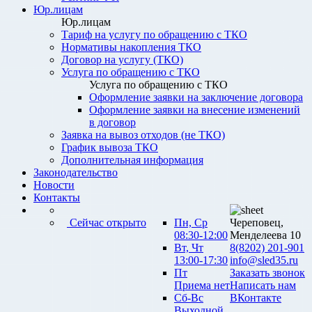
Юр.лицам
Юр.лицам
Тариф на услугу по обращению с ТКО
Нормативы накопления ТКО
Договор на услугу (ТКО)
Услуга по обращению с ТКО
Услуга по обращению с ТКО
Оформление заявки на заключение договора
Оформление заявки на внесение изменений
в договор
Заявка на вывоз отходов (не ТКО)
График вывоза ТКО
Дополнительная информация
Законодательство
Новости
Контакты
Сейчас открыто
Пн, Ср
Череповец,
08:30-12:00
Менделеева 10
Вт, Чт
8(8202) 201-901
13:00-17:30
info@sled35.ru
Пт
Заказать звонок
Приема нет
Написать нам
Сб-Вс
ВКонтакте
Выходной