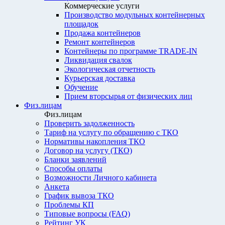
Коммерческие услуги
Производство модульных контейнерных
площадок
Продажа контейнеров
Ремонт контейнеров
Контейнеры по программе TRADE-IN
Ликвидация свалок
Экологическая отчетность
Курьерская доставка
Обучение
Прием вторсырья от физических лиц
Физ.лицам
Физ.лицам
Проверить задолженность
Тариф на услугу по обращению с ТКО
Нормативы накопления ТКО
Договор на услугу (ТКО)
Бланки заявлений
Способы оплаты
Возможности Личного кабинета
Анкета
График вывоза ТКО
Проблемы КП
Типовые вопросы (FAQ)
Рейтинг УК