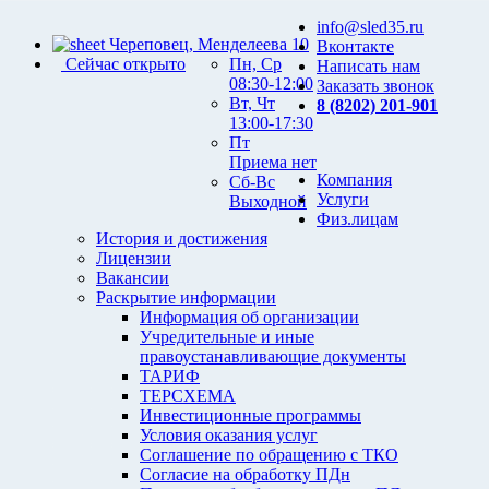
info@sled35.ru
Череповец, Менделеева 10
Вконтакте
Сейчас открыто
Пн, Ср
Написать нам
08:30-12:00
Заказать звонок
Вт, Чт
8 (8202) 201-901
13:00-17:30
Пт
Приема нет
Компания
Сб-Вс
Услуги
Выходной
Физ.лицам
История и достижения
Лицензии
Вакансии
Раскрытие информации
Информация об организации
Учредительные и иные
правоустанавливающие документы
ТАРИФ
ТЕРСХЕМА
Инвестиционные программы
Условия оказания услуг
Соглашение по обращению с ТКО
Согласие на обработку ПДн