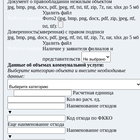
Документ о правообладании нежилым объектом
jpg, bmp, png, docx, pdf, jpeg, rtf, txt, tif, zip, 7z, rar, xlsx до 5 мб
Удалить файл
Файл не выбран
Фото2 (jpg, bmp, png, docx, pdf, zip, jpeg, rtf,
txt, tif):
Доверенность(заверенная) с правом подписи
jpg, bmp, png, docx, pdf, jpeg, rtf, txt, tif, zip, 7z, rar, xlsx до 5 мб
Удалить файл
Файл не выбран
Наличие у заявителя филиалов и
представительств
Данные об объемах коммунальной услуги:
Выберите категорию объекта и внесите необходимые
данные:
Расчетная единица
Кол-во расч. ед.
Наименование отходов
▼
Код отхода по ФККО
Еще наименование отхода
Наименование отходов
▼