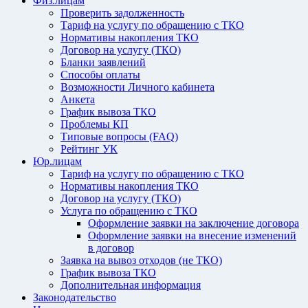
Физ.лицам
Проверить задолженность
Тариф на услугу по обращению с ТКО
Нормативы накопления ТКО
Договор на услугу (ТКО)
Бланки заявлений
Способы оплаты
Возможности Личного кабинета
Анкета
График вывоза ТКО
Проблемы КП
Типовые вопросы (FAQ)
Рейтинг УК
Юр.лицам
Тариф на услугу по обращению с ТКО
Нормативы накопления ТКО
Договор на услугу (ТКО)
Услуга по обращению с ТКО
Оформление заявки на заключение договора
Оформление заявки на внесение изменений
в договор
Заявка на вывоз отходов (не ТКО)
График вывоза ТКО
Дополнительная информация
Законодательство