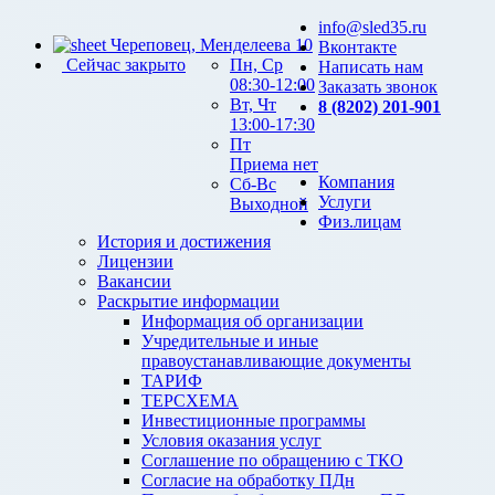
info@sled35.ru
Череповец, Менделеева 10
Вконтакте
Сейчас закрыто
Пн, Ср
Написать нам
08:30-12:00
Заказать звонок
Вт, Чт
8 (8202) 201-901
13:00-17:30
Пт
Приема нет
Компания
Сб-Вс
Услуги
Выходной
Физ.лицам
История и достижения
Лицензии
Вакансии
Раскрытие информации
Информация об организации
Учредительные и иные
правоустанавливающие документы
ТАРИФ
ТЕРСХЕМА
Инвестиционные программы
Условия оказания услуг
Соглашение по обращению с ТКО
Согласие на обработку ПДн