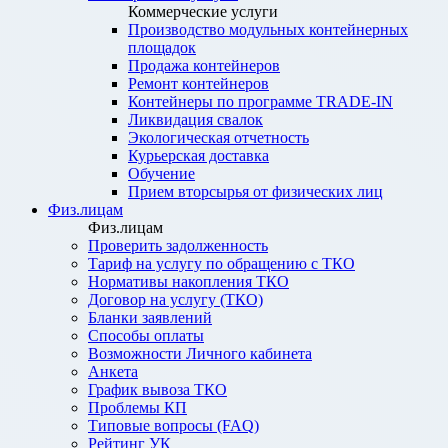
Коммерческие услуги
Производство модульных контейнерных
площадок
Продажа контейнеров
Ремонт контейнеров
Контейнеры по программе TRADE-IN
Ликвидация свалок
Экологическая отчетность
Курьерская доставка
Обучение
Прием вторсырья от физических лиц
Физ.лицам
Физ.лицам
Проверить задолженность
Тариф на услугу по обращению с ТКО
Нормативы накопления ТКО
Договор на услугу (ТКО)
Бланки заявлений
Способы оплаты
Возможности Личного кабинета
Анкета
График вывоза ТКО
Проблемы КП
Типовые вопросы (FAQ)
Рейтинг УК