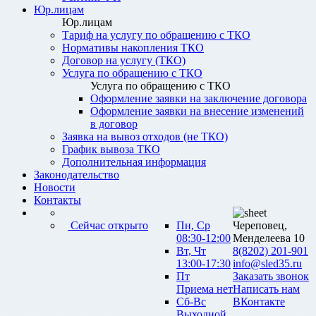
Юр.лицам
Юр.лицам
Тариф на услугу по обращению с ТКО
Нормативы накопления ТКО
Договор на услугу (ТКО)
Услуга по обращению с ТКО
Услуга по обращению с ТКО
Оформление заявки на заключение договора
Оформление заявки на внесение изменений
в договор
Заявка на вывоз отходов (не ТКО)
График вывоза ТКО
Дополнительная информация
Законодательство
Новости
Контакты
Сейчас открыто
Пн, Ср
Череповец,
08:30-12:00
Менделеева 10
Вт, Чт
8(8202) 201-901
13:00-17:30
info@sled35.ru
Пт
Заказать звонок
Приема нет
Написать нам
Сб-Вс
ВКонтакте
Выходной