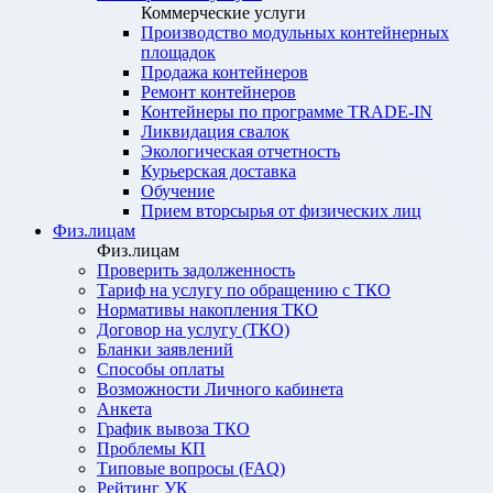
Коммерческие услуги
Производство модульных контейнерных
площадок
Продажа контейнеров
Ремонт контейнеров
Контейнеры по программе TRADE-IN
Ликвидация свалок
Экологическая отчетность
Курьерская доставка
Обучение
Прием вторсырья от физических лиц
Физ.лицам
Физ.лицам
Проверить задолженность
Тариф на услугу по обращению с ТКО
Нормативы накопления ТКО
Договор на услугу (ТКО)
Бланки заявлений
Способы оплаты
Возможности Личного кабинета
Анкета
График вывоза ТКО
Проблемы КП
Типовые вопросы (FAQ)
Рейтинг УК