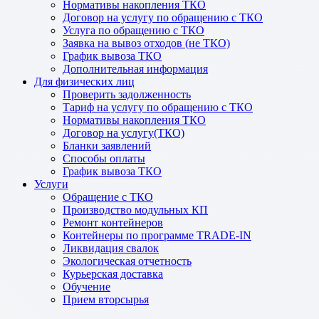
Нормативы накопления ТКО
Договор на услугу по обращению с ТКО
Услуга по обращению с ТКО
Заявка на вывоз отходов (не ТКО)
График вывоза ТКО
Дополнительная информация
Для физических лиц
Проверить задолженность
Тариф на услугу по обращению с ТКО
Нормативы накопления ТКО
Договор на услугу(ТКО)
Бланки заявлений
Способы оплаты
График вывоза ТКО
Услуги
Обращение с ТКО
Производство модульных КП
Ремонт контейнеров
Контейнеры по программе TRADE-IN
Ликвидация свалок
Экологическая отчетность
Курьерская доставка
Обучение
Прием вторсырья