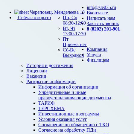
info@sled35.ru
Череповец, Менделеева 10
Вконтакте
Сейчас открыто
Пн, Ср
Написать нам
08:30-12:00
Заказать звонок
Вт, Чт
8 (8202) 201-901
13:00-17:30
Пт
Приема нет
Компания
Сб-Вс
Услуги
Выходной
Физ.лицам
История и достижения
Лицензии
Вакансии
Раскрытие информации
Информация об организации
Учредительные и иные
правоустанавливающие документы
ТАРИФ
ТЕРСХЕМА
Инвестиционные программы
Условия оказания услуг
Соглашение по обращению с ТКО
Согласие на обработку ПДн