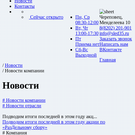
Новости
Контакты
Сейчас открыто
Пн, Ср
Череповец,
08:30-12:00
Менделеева 10
Вт, Чт
8(8202) 201-901
13:00-17:30
info@sled35.ru
Пт
Заказать звонок
Приема нет
Написать нам
Сб-Вс
ВКонтакте
Выходной
Главная
/
Новости
/ Новости компании
Новости
# Новости компании
# Новости отрасли
Подводим итоги последней в этом году акц...
Подводим итоги последней в этом году акции по
«РазДельному сбору»
# Компания