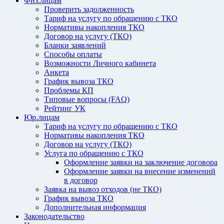
Физ.лицам
Проверить задолженность
Тариф на услугу по обращению с ТКО
Нормативы накопления ТКО
Договор на услугу (ТКО)
Бланки заявлений
Способы оплаты
Возможности Личного кабинета
Анкета
График вывоза ТКО
Проблемы КП
Типовые вопросы (FAQ)
Рейтинг УК
Юр.лицам
Тариф на услугу по обращению с ТКО
Нормативы накопления ТКО
Договор на услугу (ТКО)
Услуга по обращению с ТКО
Оформление заявки на заключение договора
Оформление заявки на внесение изменений
в договор
Заявка на вывоз отходов (не ТКО)
График вывоза ТКО
Дополнительная информация
Законодательство