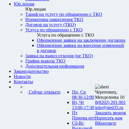
Юр.лицам
Юр.лицам
Тариф на услугу по обращению с ТКО
Нормативы накопления ТКО
Договор на услугу (ТКО)
Услуга по обращению с ТКО
Услуга по обращению с ТКО
Оформление заявки на заключение договора
Оформление заявки на внесение изменений
в договор
Заявка на вывоз отходов (не ТКО)
График вывоза ТКО
Дополнительная информация
Законодательство
Новости
Контакты
Сейчас открыто
Пн, Ср
Череповец,
08:30-12:00
Менделеева 10
Вт, Чт
8(8202) 201-901
13:00-17:30
info@sled35.ru
Пт
Заказать звонок
Приема нет
Написать нам
Сб-Вс
ВКонтакте
Выходной