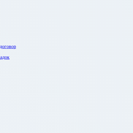
 договор
адок