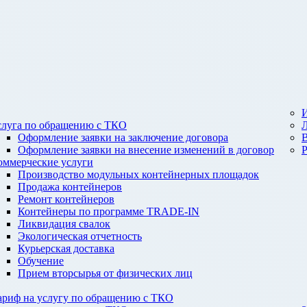
И
слуга по обращению с ТКО
Оформление заявки на заключение договора
Оформление заявки на внесение изменений в договор
оммерческие услуги
Производство модульных контейнерных площадок
Продажа контейнеров
Ремонт контейнеров
Контейнеры по программе TRADE-IN
Ликвидация свалок
Экологическая отчетность
Курьерская доставка
Обучение
Прием вторсырья от физических лиц
ариф на услугу по обращению с ТКО