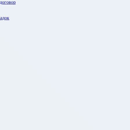
 договор
адок