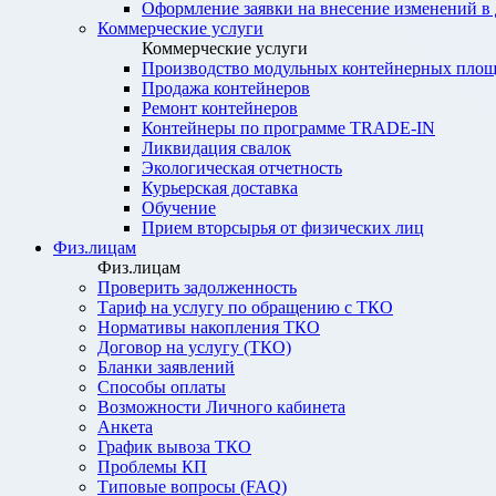
Оформление заявки на внесение изменений в
Коммерческие услуги
Коммерческие услуги
Производство модульных контейнерных площ
Продажа контейнеров
Ремонт контейнеров
Контейнеры по программе TRADE-IN
Ликвидация свалок
Экологическая отчетность
Курьерская доставка
Обучение
Прием вторсырья от физических лиц
Физ.лицам
Физ.лицам
Проверить задолженность
Тариф на услугу по обращению с ТКО
Нормативы накопления ТКО
Договор на услугу (ТКО)
Бланки заявлений
Способы оплаты
Возможности Личного кабинета
Анкета
График вывоза ТКО
Проблемы КП
Типовые вопросы (FAQ)