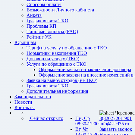
Способы оплаты
Возможности Личного кабинета
Анкета
График вывоза ТКО
Проблемы КП
Типовые вопросы (FAQ)
Рейтинг УК
Юр.лицам
Тариф на услугу по обращению с ТКО
Нормативы накопления ТКО
Договор на услугу (ТКО)
Услуга по обращению с ТКО
Оформление заявки на заключение договора
Оформление заявки на внесение изменений в
Заявка на вывоз отходов (не ТКО)
График вывоза ТКО
Дополнительная информация
Законодательство
Новости
Контакты
Черепове
Сейчас открыто
Пн, Ср
8(8202) 201-901
08:30-12:00
info@sled35.ru
Вт, Чт
Заказать звонок
13:00-17:30
Написать нам