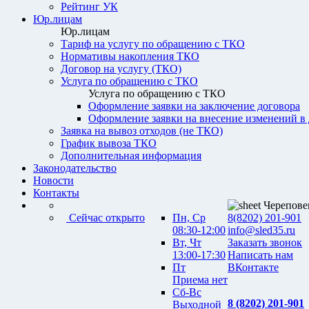
Рейтинг УК
Юр.лицам
Юр.лицам
Тариф на услугу по обращению с ТКО
Нормативы накопления ТКО
Договор на услугу (ТКО)
Услуга по обращению с ТКО
Услуга по обращению с ТКО
Оформление заявки на заключение договора
Оформление заявки на внесение изменений в
Заявка на вывоз отходов (не ТКО)
График вывоза ТКО
Дополнительная информация
Законодательство
Новости
Контакты
Черепове
Сейчас открыто
Пн, Ср
8(8202) 201-901
08:30-12:00
info@sled35.ru
Вт, Чт
Заказать звонок
13:00-17:30
Написать нам
Пт
ВКонтакте
Приема нет
Сб-Вс
8 (8202) 201-901
Выходной