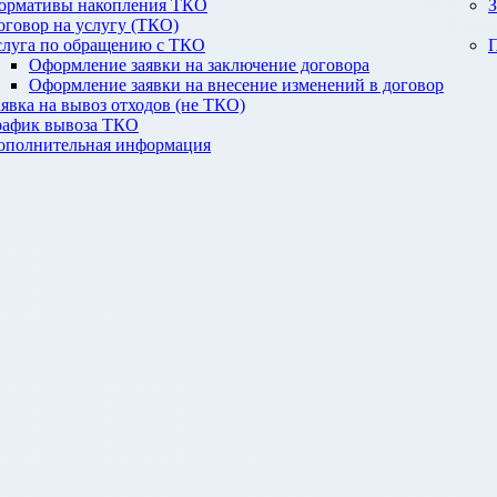
ормативы накопления ТКО
З
оговор на услугу (ТКО)
слуга по обращению с ТКО
П
Оформление заявки на заключение договора
Оформление заявки на внесение изменений в договор
аявка на вывоз отходов (не ТКО)
рафик вывоза ТКО
ополнительная информация