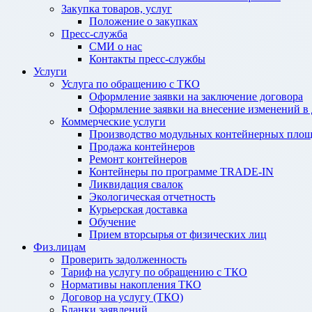
Закупка товаров, услуг
Положение о закупках
Пресс-служба
СМИ о нас
Контакты пресс-службы
Услуги
Услуга по обращению с ТКО
Оформление заявки на заключение договора
Оформление заявки на внесение изменений в
Коммерческие услуги
Производство модульных контейнерных площ
Продажа контейнеров
Ремонт контейнеров
Контейнеры по программе TRADE-IN
Ликвидация свалок
Экологическая отчетность
Курьерская доставка
Обучение
Прием вторсырья от физических лиц
Физ.лицам
Проверить задолженность
Тариф на услугу по обращению с ТКО
Нормативы накопления ТКО
Договор на услугу (ТКО)
Бланки заявлений