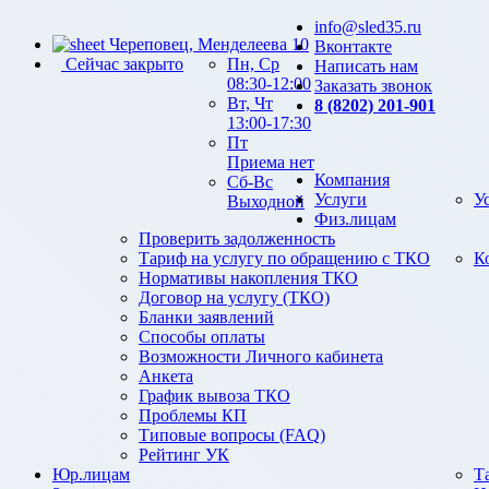
info@sled35.ru
Череповец, Менделеева 10
Вконтакте
Сейчас закрыто
Пн, Ср
Написать нам
08:30-12:00
Заказать звонок
Вт, Чт
8 (8202) 201-901
13:00-17:30
Пт
Приема нет
Компания
Сб-Вс
Услуги
У
Выходной
Физ.лицам
Проверить задолженность
Тариф на услугу по обращению с ТКО
К
Нормативы накопления ТКО
Договор на услугу (ТКО)
Бланки заявлений
Способы оплаты
Возможности Личного кабинета
Анкета
График вывоза ТКО
Проблемы КП
Типовые вопросы (FAQ)
Рейтинг УК
Юр.лицам
Т