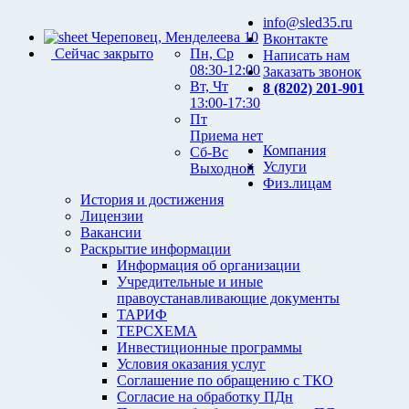
info@sled35.ru
Череповец, Менделеева 10
Вконтакте
Сейчас закрыто
Пн, Ср
Написать нам
08:30-12:00
Заказать звонок
Вт, Чт
8 (8202) 201-901
13:00-17:30
Пт
Приема нет
Компания
Сб-Вс
Услуги
Выходной
Физ.лицам
История и достижения
Лицензии
Вакансии
Раскрытие информации
Информация об организации
Учредительные и иные
правоустанавливающие документы
ТАРИФ
ТЕРСХЕМА
Инвестиционные программы
Условия оказания услуг
Соглашение по обращению с ТКО
Согласие на обработку ПДн