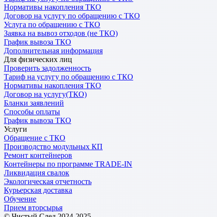
Нормативы накопления ТКО
Договор на услугу по обращению с ТКО
Услуга по обращению с ТКО
Заявка на вывоз отходов (не ТКО)
График вывоза ТКО
Дополнительная информация
Для физических лиц
Проверить задолженность
Тариф на услугу по обращению с ТКО
Нормативы накопления ТКО
Договор на услугу(ТКО)
Бланки заявлений
Способы оплаты
График вывоза ТКО
Услуги
Обращение с ТКО
Производство модульных КП
Ремонт контейнеров
Контейнеры по программе TRADE-IN
Ликвидация свалок
Экологическая отчетность
Курьерская доставка
Обучение
Прием вторсырья
© Чистый След 2024-2025