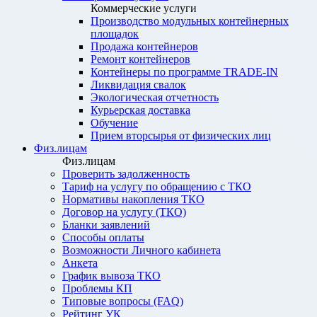
Коммерческие услуги
Производство модульных контейнерных
площадок
Продажа контейнеров
Ремонт контейнеров
Контейнеры по программе TRADE-IN
Ликвидация свалок
Экологическая отчетность
Курьерская доставка
Обучение
Прием вторсырья от физических лиц
Физ.лицам
Физ.лицам
Проверить задолженность
Тариф на услугу по обращению с ТКО
Нормативы накопления ТКО
Договор на услугу (ТКО)
Бланки заявлений
Способы оплаты
Возможности Личного кабинета
Анкета
График вывоза ТКО
Проблемы КП
Типовые вопросы (FAQ)
Рейтинг УК