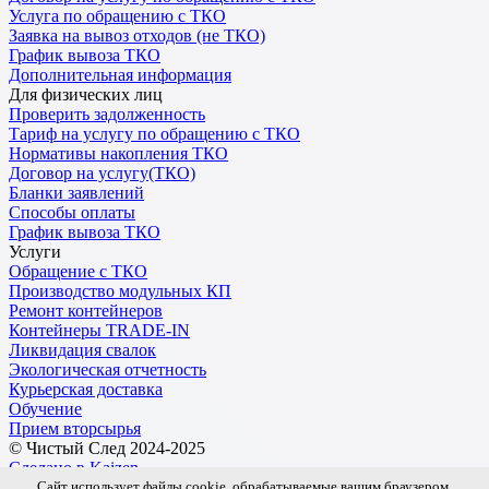
Услуга по обращению с ТКО
Заявка на вывоз отходов (не ТКО)
График вывоза ТКО
Дополнительная информация
Для физических лиц
Проверить задолженность
Тариф на услугу по обращению с ТКО
Нормативы накопления ТКО
Договор на услугу(ТКО)
Бланки заявлений
Способы оплаты
График вывоза ТКО
Услуги
Обращение с ТКО
Производство модульных КП
Ремонт контейнеров
Контейнеры TRADE-IN
Ликвидация свалок
Экологическая отчетность
Курьерская доставка
Обучение
Прием вторсырья
© Чистый След 2024-2025
Сделано в Kaizen
Сайт использует файлы cookie, обрабатываемые вашим браузером.