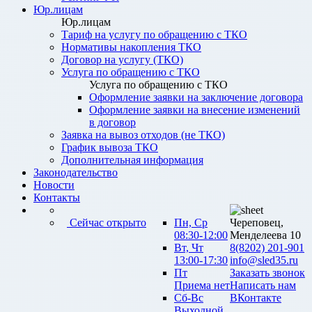
Юр.лицам
Юр.лицам
Тариф на услугу по обращению с ТКО
Нормативы накопления ТКО
Договор на услугу (ТКО)
Услуга по обращению с ТКО
Услуга по обращению с ТКО
Оформление заявки на заключение договора
Оформление заявки на внесение изменений
в договор
Заявка на вывоз отходов (не ТКО)
График вывоза ТКО
Дополнительная информация
Законодательство
Новости
Контакты
Сейчас открыто
Пн, Ср
Череповец,
08:30-12:00
Менделеева 10
Вт, Чт
8(8202) 201-901
13:00-17:30
info@sled35.ru
Пт
Заказать звонок
Приема нет
Написать нам
Сб-Вс
ВКонтакте
Выходной