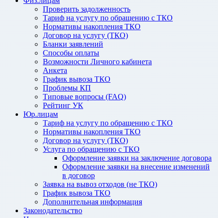
Физ.лицам
Проверить задолженность
Тариф на услугу по обращению с ТКО
Нормативы накопления ТКО
Договор на услугу (ТКО)
Бланки заявлений
Способы оплаты
Возможности Личного кабинета
Анкета
График вывоза ТКО
Проблемы КП
Типовые вопросы (FAQ)
Рейтинг УК
Юр.лицам
Тариф на услугу по обращению с ТКО
Нормативы накопления ТКО
Договор на услугу (ТКО)
Услуга по обращению с ТКО
Оформление заявки на заключение договора
Оформление заявки на внесение изменений
в договор
Заявка на вывоз отходов (не ТКО)
График вывоза ТКО
Дополнительная информация
Законодательство