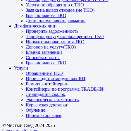
Услуга по обращению с ТКО
Заявка на вывоз отходов (не ТКО)
График вывоза ТКО
Дополнительная информация
Для физических лиц
Проверить задолженность
Тариф на услугу по обращению с ТКО
Нормативы накопления ТКО
Договор на услугу(ТКО)
Бланки заявлений
Способы оплаты
График вывоза ТКО
Услуги
Обращение с ТКО
Производство модульных КП
Ремонт контейнеров
Контейнеры по программе TRADE-IN
Ликвидация свалок
Экологическая отчетность
Курьерская доставка
Обучение
Прием вторсырья
© Чистый След 2024-2025
Сделано в Kaizen