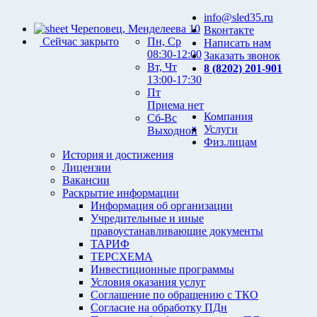
info@sled35.ru
Череповец, Менделеева 10
Вконтакте
Сейчас закрыто
Пн, Ср
Написать нам
08:30-12:00
Заказать звонок
Вт, Чт
8 (8202) 201-901
13:00-17:30
Пт
Приема нет
Компания
Сб-Вс
Услуги
Выходной
Физ.лицам
История и достижения
Лицензии
Вакансии
Раскрытие информации
Информация об организации
Учредительные и иные
правоустанавливающие документы
ТАРИФ
ТЕРСХЕМА
Инвестиционные программы
Условия оказания услуг
Соглашение по обращению с ТКО
Согласие на обработку ПДн