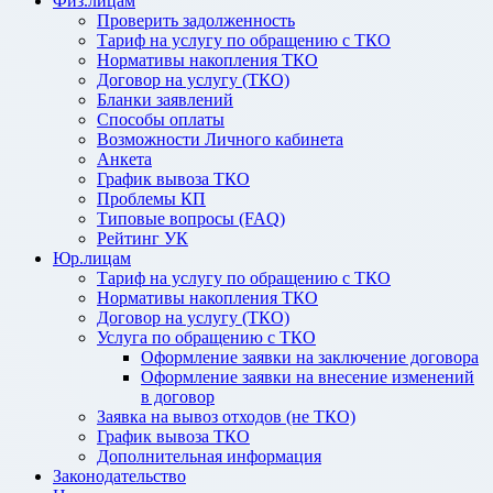
Физ.лицам
Проверить задолженность
Тариф на услугу по обращению с ТКО
Нормативы накопления ТКО
Договор на услугу (ТКО)
Бланки заявлений
Способы оплаты
Возможности Личного кабинета
Анкета
График вывоза ТКО
Проблемы КП
Типовые вопросы (FAQ)
Рейтинг УК
Юр.лицам
Тариф на услугу по обращению с ТКО
Нормативы накопления ТКО
Договор на услугу (ТКО)
Услуга по обращению с ТКО
Оформление заявки на заключение договора
Оформление заявки на внесение изменений
в договор
Заявка на вывоз отходов (не ТКО)
График вывоза ТКО
Дополнительная информация
Законодательство