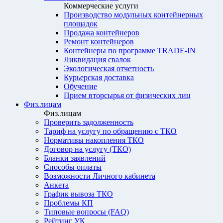
Коммерческие услуги
Производство модульных контейнерных
площадок
Продажа контейнеров
Ремонт контейнеров
Контейнеры по программе TRADE-IN
Ликвидация свалок
Экологическая отчетность
Курьерская доставка
Обучение
Прием вторсырья от физических лиц
Физ.лицам
Физ.лицам
Проверить задолженность
Тариф на услугу по обращению с ТКО
Нормативы накопления ТКО
Договор на услугу (ТКО)
Бланки заявлений
Способы оплаты
Возможности Личного кабинета
Анкета
График вывоза ТКО
Проблемы КП
Типовые вопросы (FAQ)
Рейтинг УК