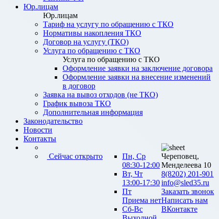
Юр.лицам
Юр.лицам
Тариф на услугу по обращению с ТКО
Нормативы накопления ТКО
Договор на услугу (ТКО)
Услуга по обращению с ТКО
Услуга по обращению с ТКО
Оформление заявки на заключение договора
Оформление заявки на внесение изменений
в договор
Заявка на вывоз отходов (не ТКО)
График вывоза ТКО
Дополнительная информация
Законодательство
Новости
Контакты
Сейчас открыто
Пн, Ср
Череповец,
08:30-12:00
Менделеева 10
Вт, Чт
8(8202) 201-901
13:00-17:30
info@sled35.ru
Пт
Заказать звонок
Приема нет
Написать нам
Сб-Вс
ВКонтакте
Выходной