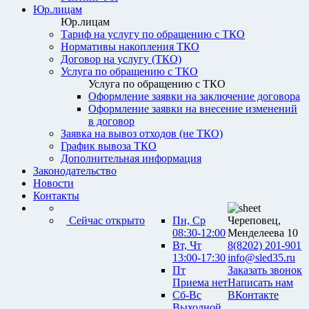
Юр.лицам
Юр.лицам
Тариф на услугу по обращению с ТКО
Нормативы накопления ТКО
Договор на услугу (ТКО)
Услуга по обращению с ТКО
Услуга по обращению с ТКО
Оформление заявки на заключение договора
Оформление заявки на внесение изменений
в договор
Заявка на вывоз отходов (не ТКО)
График вывоза ТКО
Дополнительная информация
Законодательство
Новости
Контакты
Сейчас открыто
Пн, Ср
Череповец,
08:30-12:00
Менделеева 10
Вт, Чт
8(8202) 201-901
13:00-17:30
info@sled35.ru
Пт
Заказать звонок
Приема нет
Написать нам
Сб-Вс
ВКонтакте
Выходной