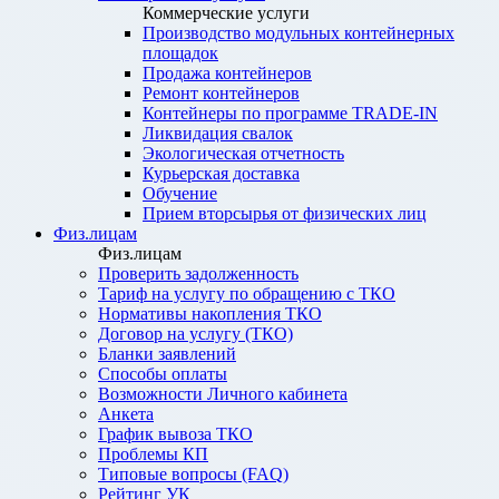
Коммерческие услуги
Производство модульных контейнерных
площадок
Продажа контейнеров
Ремонт контейнеров
Контейнеры по программе TRADE-IN
Ликвидация свалок
Экологическая отчетность
Курьерская доставка
Обучение
Прием вторсырья от физических лиц
Физ.лицам
Физ.лицам
Проверить задолженность
Тариф на услугу по обращению с ТКО
Нормативы накопления ТКО
Договор на услугу (ТКО)
Бланки заявлений
Способы оплаты
Возможности Личного кабинета
Анкета
График вывоза ТКО
Проблемы КП
Типовые вопросы (FAQ)
Рейтинг УК