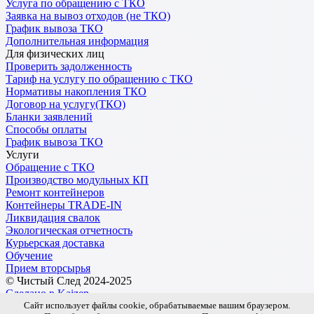
Услуга по обращению с ТКО
Заявка на вывоз отходов (не ТКО)
График вывоза ТКО
Дополнительная информация
Для физических лиц
Проверить задолженность
Тариф на услугу по обращению с ТКО
Нормативы накопления ТКО
Договор на услугу(ТКО)
Бланки заявлений
Способы оплаты
График вывоза ТКО
Услуги
Обращение с ТКО
Производство модульных КП
Ремонт контейнеров
Контейнеры TRADE-IN
Ликвидация свалок
Экологическая отчетность
Курьерская доставка
Обучение
Прием вторсырья
© Чистый След 2024-2025
Сделано в Kaizen
Сайт использует файлы cookie, обрабатываемые вашим браузером.