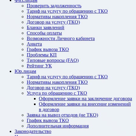
Физ.лицам
Проверить задолженность
Тариф на услугу по обращению с ТКО
Нормативы накопления ТКО
Договор на услугу (ТКО)
Бланки заявлений
Способы оплаты
Возможности Личного кабинета
Анкета
График вывоза ТКО
Проблемы КП
Типовые вопросы (FAQ)
Рейтинг УК
Юр.лицам
Тариф на услугу по обращению с ТКО
Нормативы накопления ТКО
Договор на услугу (ТКО)
Услуга по обращению с ТКО
Оформление заявки на заключение договора
Оформление заявки на внесение изменений
в договор
Заявка на вывоз отходов (не ТКО)
График вывоза ТКО
Дополнительная информация
Законодательство