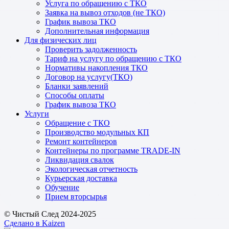
Услуга по обращению с ТКО
Заявка на вывоз отходов (не ТКО)
График вывоза ТКО
Дополнительная информация
Для физических лиц
Проверить задолженность
Тариф на услугу по обращению с ТКО
Нормативы накопления ТКО
Договор на услугу(ТКО)
Бланки заявлений
Способы оплаты
График вывоза ТКО
Услуги
Обращение с ТКО
Производство модульных КП
Ремонт контейнеров
Контейнеры по программе TRADE-IN
Ликвидация свалок
Экологическая отчетность
Курьерская доставка
Обучение
Прием вторсырья
© Чистый След 2024-2025
Сделано в Kaizen