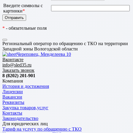
Введите символы с
картинки
*
*
- обязательные поля
Региональный оператор по обращению с ТКО на территории
Западной зоны Вологодской области
Череповец, Менделеева 10
Вконтакте
info@sled35.ru
Заказать звонок
8 (8202) 201-901
Компания
История и достижения
Лицензии
Вакансии
Реквизиты
Закупка товаров,услуг
Контакты
Законодательство
Для юридических лиц
Тариф на услугу по обращению с ТКО