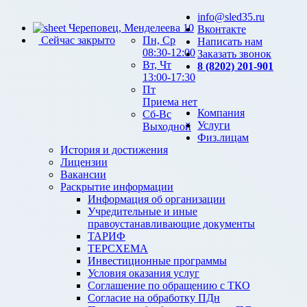
info@sled35.ru
Череповец, Менделеева 10
Вконтакте
Сейчас закрыто
Пн, Ср
Написать нам
08:30-12:00
Заказать звонок
Вт, Чт
8 (8202) 201-901
13:00-17:30
Пт
Приема нет
Компания
Сб-Вс
Услуги
Выходной
Физ.лицам
История и достижения
Лицензии
Вакансии
Раскрытие информации
Информация об организации
Учредительные и иные
правоустанавливающие документы
ТАРИФ
ТЕРСХЕМА
Инвестиционные программы
Условия оказания услуг
Соглашение по обращению с ТКО
Согласие на обработку ПДн