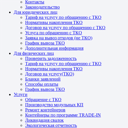
Контакты
Законодательство
Для юридических лиц
Тариф на услугу по обращению с ТКО
Нормативы накопления ТКО
Договор на услугу по обращению с ТКО
Услуга по обращению с ТКО
Заявка на вывоз отходов (не ТКО)
График вывоза ТКО
Дополнительная информация
Для физических лиц
Проверить задолженность
Тариф на услугу по обращению с ТКО
Нормативы накопления ТКО
Договор на услугу(ТКО)
Бланки заявлений
Способы оплаты
График вывоза ТКО
Услуги
Обращение с ТКО
Производство модульных КП
Ремонт контейнеров
Контейнеры по программе TRADE-IN
Ликвидация свалок
Экологическая отчетность