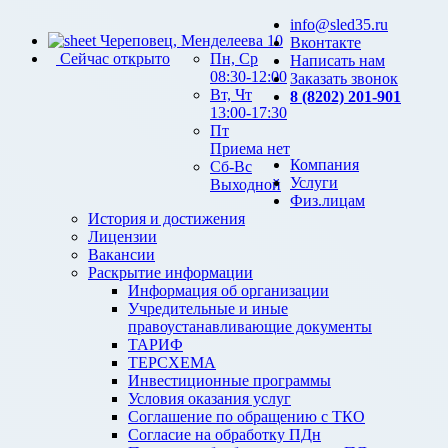
info@sled35.ru
Череповец, Менделеева 10
Вконтакте
Сейчас открыто
Пн, Ср
Написать нам
08:30-12:00
Заказать звонок
Вт, Чт
8 (8202) 201-901
13:00-17:30
Пт
Приема нет
Компания
Сб-Вс
Услуги
Выходной
Физ.лицам
История и достижения
Лицензии
Вакансии
Раскрытие информации
Информация об организации
Учредительные и иные
правоустанавливающие документы
ТАРИФ
ТЕРСХЕМА
Инвестиционные программы
Условия оказания услуг
Соглашение по обращению с ТКО
Согласие на обработку ПДн