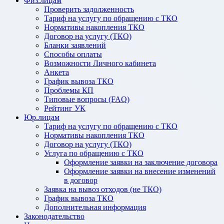
Физ.лицам
Проверить задолженность
Тариф на услугу по обращению с ТКО
Нормативы накопления ТКО
Договор на услугу (ТКО)
Бланки заявлений
Способы оплаты
Возможности Личного кабинета
Анкета
График вывоза ТКО
Проблемы КП
Типовые вопросы (FAQ)
Рейтинг УК
Юр.лицам
Тариф на услугу по обращению с ТКО
Нормативы накопления ТКО
Договор на услугу (ТКО)
Услуга по обращению с ТКО
Оформление заявки на заключение договора
Оформление заявки на внесение изменений
в договор
Заявка на вывоз отходов (не ТКО)
График вывоза ТКО
Дополнительная информация
Законодательство