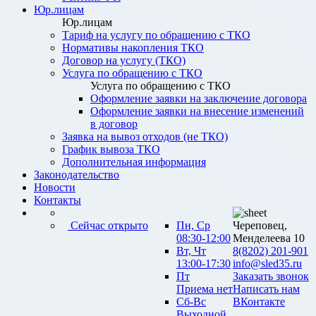
Юр.лицам
Юр.лицам
Тариф на услугу по обращению с ТКО
Нормативы накопления ТКО
Договор на услугу (ТКО)
Услуга по обращению с ТКО
Услуга по обращению с ТКО
Оформление заявки на заключение договора
Оформление заявки на внесение изменений
в договор
Заявка на вывоз отходов (не ТКО)
График вывоза ТКО
Дополнительная информация
Законодательство
Новости
Контакты
Сейчас открыто
Пн, Ср
Череповец,
08:30-12:00
Менделеева 10
Вт, Чт
8(8202) 201-901
13:00-17:30
info@sled35.ru
Пт
Заказать звонок
Приема нет
Написать нам
Сб-Вс
ВКонтакте
Выходной