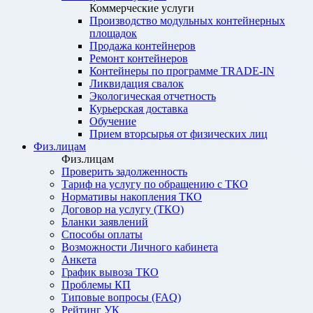
Коммерческие услуги
Производство модульных контейнерных
площадок
Продажа контейнеров
Ремонт контейнеров
Контейнеры по программе TRADE-IN
Ликвидация свалок
Экологическая отчетность
Курьерская доставка
Обучение
Прием вторсырья от физических лиц
Физ.лицам
Физ.лицам
Проверить задолженность
Тариф на услугу по обращению с ТКО
Нормативы накопления ТКО
Договор на услугу (ТКО)
Бланки заявлений
Способы оплаты
Возможности Личного кабинета
Анкета
График вывоза ТКО
Проблемы КП
Типовые вопросы (FAQ)
Рейтинг УК