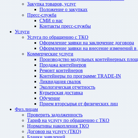
Закупка товаров, услуг
Положение о закупках
Пресс-служба
СМИ о нас
Контакты пресс-службы
Услуги
Услуга по обращению с ТКО
Оформление заявки на заключение договора
Оформление заявки на внесение изменений в
Коммерческие услуги
Производство модульных контейнерных площ
Продажа контейнеров
Ремонт контейнеров
Контейнеры по программе TRADE-IN
Ликвидация свалок
Экологическая отчетность
Курьерская доставка
Обучение
Прием вторсырья от физических лиц
Физ.лицам
Проверить задолженность
Тариф на услугу по обращению с ТКО
Нормативы накопления ТКО
Договор на услугу (ТКО)
Бланки заявлений