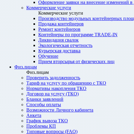
Оформление заявки на внесение изменений в
Коммерческие услуги
Коммерческие услуги
Производство модульных контейнерных площ
Продажа контейнеров
Ремонт контейнеров
Контейнеры по программе TRADE-IN
Ликвидация свалок
Экологическая отчетность
Курьерская доставка
Обучение
Прием вторсырья от физических лиц
Физ.лицам
Физ.лицам
Проверить задолженность
Тариф на услугу по обращению с ТКО
Нормативы накопления ТКО
Договор на услугу (ТКО)
Бланки заявлений
Способы оплаты
Возможности Личного кабинета
Анкета
График вывоза ТКО
Проблемы КП
Типовые вопросы (FAQ)