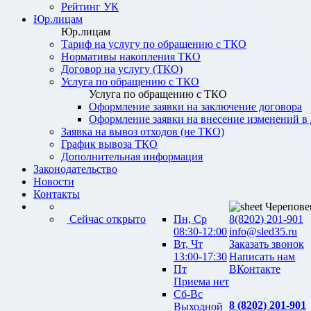
Рейтинг УК
Юр.лицам
Юр.лицам
Тариф на услугу по обращению с ТКО
Нормативы накопления ТКО
Договор на услугу (ТКО)
Услуга по обращению с ТКО
Услуга по обращению с ТКО
Оформление заявки на заключение договора
Оформление заявки на внесение изменений в
Заявка на вывоз отходов (не ТКО)
График вывоза ТКО
Дополнительная информация
Законодательство
Новости
Контакты
Черепове
Сейчас открыто
Пн, Ср
8(8202) 201-901
08:30-12:00
info@sled35.ru
Вт, Чт
Заказать звонок
13:00-17:30
Написать нам
Пт
ВКонтакте
Приема нет
Сб-Вс
8 (8202) 201-901
Выходной