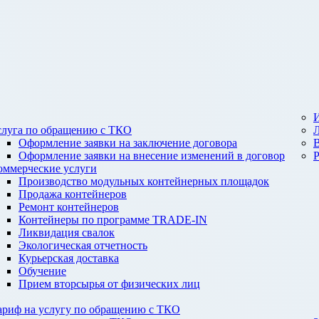
И
слуга по обращению с ТКО
Оформление заявки на заключение договора
Оформление заявки на внесение изменений в договор
оммерческие услуги
Производство модульных контейнерных площадок
Продажа контейнеров
Ремонт контейнеров
Контейнеры по программе TRADE-IN
Ликвидация свалок
Экологическая отчетность
Курьерская доставка
Обучение
Прием вторсырья от физических лиц
ариф на услугу по обращению с ТКО