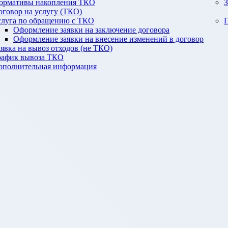
ормативы накопления ТКО
З
оговор на услугу (ТКО)
слуга по обращению с ТКО
П
Оформление заявки на заключение договора
Оформление заявки на внесение изменений в договор
аявка на вывоз отходов (не ТКО)
рафик вывоза ТКО
ополнительная информация