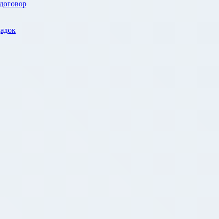
 договор
адок