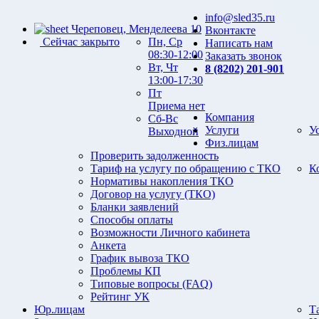
info@sled35.ru
Череповец, Менделеева 10
Вконтакте
Сейчас закрыто
Пн, Ср
Написать нам
08:30-12:00
Заказать звонок
Вт, Чт
8 (8202) 201-901
13:00-17:30
Пт
Приема нет
Компания
Сб-Вс
Услуги
У
Выходной
Физ.лицам
Проверить задолженность
Тариф на услугу по обращению с ТКО
К
Нормативы накопления ТКО
Договор на услугу (ТКО)
Бланки заявлений
Способы оплаты
Возможности Личного кабинета
Анкета
График вывоза ТКО
Проблемы КП
Типовые вопросы (FAQ)
Рейтинг УК
Юр.лицам
Т