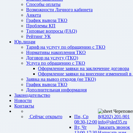
Способы оплаты
Возможности Личного кабинета
Анкета
График вывоза ТКО
Проблемы КП
Типовые вопросы (FAQ)
Рейтинг УК
Юр.лицам
Тариф на услугу по обращению с ТКО
Нормативы накопления ТКО
Договор на услугу (ТКО)
Услуга по обращению с ТКО
Оформление заявки на заключение договора
Оформление заявки на внесение изменений в
Заявка на вывоз отходов (не ТКО)
График вывоза ТКО
Дополнительная информация
Законодательство
Новости
Контакты
Черепове
Сейчас открыто
Пн, Ср
8(8202) 201-901
08:30-12:00
info@sled35.ru
Вт, Чт
Заказать звонок
13:00-17:30
Написать нам