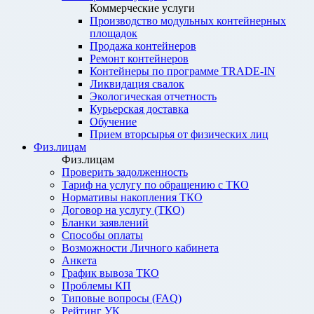
Коммерческие услуги
Производство модульных контейнерных
площадок
Продажа контейнеров
Ремонт контейнеров
Контейнеры по программе TRADE-IN
Ликвидация свалок
Экологическая отчетность
Курьерская доставка
Обучение
Прием вторсырья от физических лиц
Физ.лицам
Физ.лицам
Проверить задолженность
Тариф на услугу по обращению с ТКО
Нормативы накопления ТКО
Договор на услугу (ТКО)
Бланки заявлений
Способы оплаты
Возможности Личного кабинета
Анкета
График вывоза ТКО
Проблемы КП
Типовые вопросы (FAQ)
Рейтинг УК