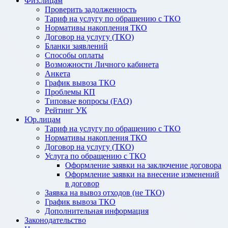
Физ.лицам
Проверить задолженность
Тариф на услугу по обращению с ТКО
Нормативы накопления ТКО
Договор на услугу (ТКО)
Бланки заявлений
Способы оплаты
Возможности Личного кабинета
Анкета
График вывоза ТКО
Проблемы КП
Типовые вопросы (FAQ)
Рейтинг УК
Юр.лицам
Тариф на услугу по обращению с ТКО
Нормативы накопления ТКО
Договор на услугу (ТКО)
Услуга по обращению с ТКО
Оформление заявки на заключение договора
Оформление заявки на внесение изменений
в договор
Заявка на вывоз отходов (не ТКО)
График вывоза ТКО
Дополнительная информация
Законодательство