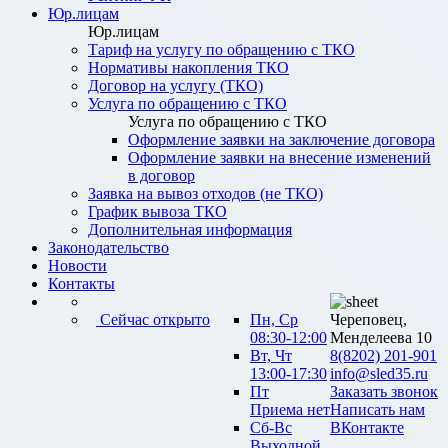
Юр.лицам
Юр.лицам
Тариф на услугу по обращению с ТКО
Нормативы накопления ТКО
Договор на услугу (ТКО)
Услуга по обращению с ТКО
Услуга по обращению с ТКО
Оформление заявки на заключение договора
Оформление заявки на внесение изменений
в договор
Заявка на вывоз отходов (не ТКО)
График вывоза ТКО
Дополнительная информация
Законодательство
Новости
Контакты
Сейчас открыто
Пн, Ср
Череповец,
08:30-12:00
Менделеева 10
Вт, Чт
8(8202) 201-901
13:00-17:30
info@sled35.ru
Пт
Заказать звонок
Приема нет
Написать нам
Сб-Вс
ВКонтакте
Выходной