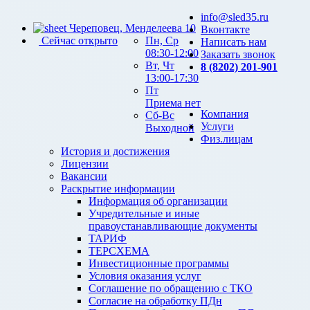
info@sled35.ru
Череповец, Менделеева 10
Вконтакте
Сейчас открыто
Пн, Ср
Написать нам
08:30-12:00
Заказать звонок
Вт, Чт
8 (8202) 201-901
13:00-17:30
Пт
Приема нет
Компания
Сб-Вс
Услуги
Выходной
Физ.лицам
История и достижения
Лицензии
Вакансии
Раскрытие информации
Информация об организации
Учредительные и иные
правоустанавливающие документы
ТАРИФ
ТЕРСХЕМА
Инвестиционные программы
Условия оказания услуг
Соглашение по обращению с ТКО
Согласие на обработку ПДн