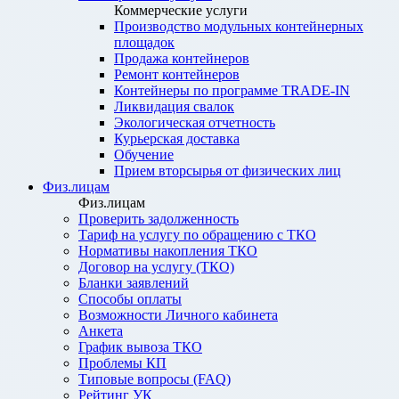
Коммерческие услуги
Производство модульных контейнерных
площадок
Продажа контейнеров
Ремонт контейнеров
Контейнеры по программе TRADE-IN
Ликвидация свалок
Экологическая отчетность
Курьерская доставка
Обучение
Прием вторсырья от физических лиц
Физ.лицам
Физ.лицам
Проверить задолженность
Тариф на услугу по обращению с ТКО
Нормативы накопления ТКО
Договор на услугу (ТКО)
Бланки заявлений
Способы оплаты
Возможности Личного кабинета
Анкета
График вывоза ТКО
Проблемы КП
Типовые вопросы (FAQ)
Рейтинг УК