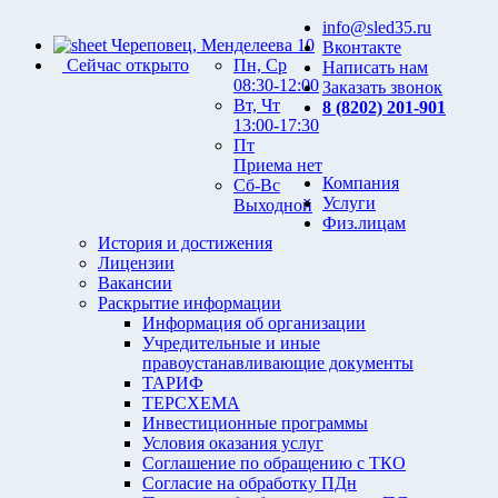
info@sled35.ru
Череповец, Менделеева 10
Вконтакте
Сейчас открыто
Пн, Ср
Написать нам
08:30-12:00
Заказать звонок
Вт, Чт
8 (8202) 201-901
13:00-17:30
Пт
Приема нет
Компания
Сб-Вс
Услуги
Выходной
Физ.лицам
История и достижения
Лицензии
Вакансии
Раскрытие информации
Информация об организации
Учредительные и иные
правоустанавливающие документы
ТАРИФ
ТЕРСХЕМА
Инвестиционные программы
Условия оказания услуг
Соглашение по обращению с ТКО
Согласие на обработку ПДн