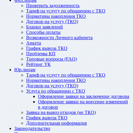
Физ.лицам
Проверить задолженность
Тариф на услугу по обращению с ТКО
Нормативы накопления ТКО
Договор на услугу (ТКО)
Бланки заявлений
Способы оплаты
Возможности Личного кабинета
Анкета
График вывоза ТКО
Проблемы КП
Типовые вопросы (FAQ)
Рейтинг УК
Юр.лицам
Тариф на услугу по обращению с ТКО
Нормативы накопления ТКО
Договор на услугу (ТКО)
Услуга по обращению с ТКО
Оформление заявки на заключение договора
Оформление заявки на внесение изменений
в договор
Заявка на вывоз отходов (не ТКО)
График вывоза ТКО
Дополнительная информация
Законодательство