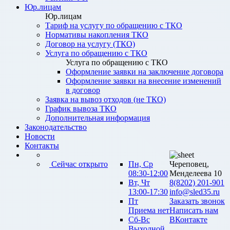
Юр.лицам
Юр.лицам
Тариф на услугу по обращению с ТКО
Нормативы накопления ТКО
Договор на услугу (ТКО)
Услуга по обращению с ТКО
Услуга по обращению с ТКО
Оформление заявки на заключение договора
Оформление заявки на внесение изменений
в договор
Заявка на вывоз отходов (не ТКО)
График вывоза ТКО
Дополнительная информация
Законодательство
Новости
Контакты
Сейчас открыто
Пн, Ср
Череповец,
08:30-12:00
Менделеева 10
Вт, Чт
8(8202) 201-901
13:00-17:30
info@sled35.ru
Пт
Заказать звонок
Приема нет
Написать нам
Сб-Вс
ВКонтакте
Выходной