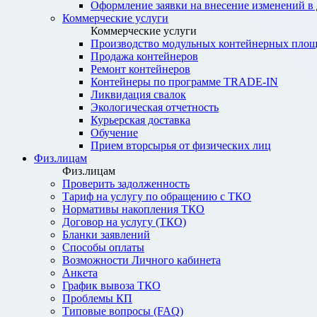
Оформление заявки на внесение изменений в
Коммерческие услуги
Коммерческие услуги
Производство модульных контейнерных площ
Продажа контейнеров
Ремонт контейнеров
Контейнеры по программе TRADE-IN
Ликвидация свалок
Экологическая отчетность
Курьерская доставка
Обучение
Прием вторсырья от физических лиц
Физ.лицам
Физ.лицам
Проверить задолженность
Тариф на услугу по обращению с ТКО
Нормативы накопления ТКО
Договор на услугу (ТКО)
Бланки заявлений
Способы оплаты
Возможности Личного кабинета
Анкета
График вывоза ТКО
Проблемы КП
Типовые вопросы (FAQ)