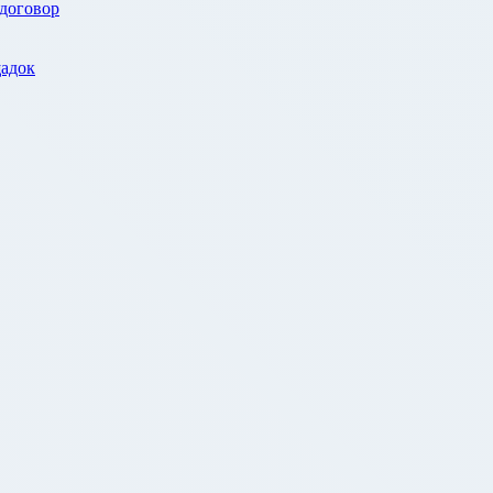
 договор
адок