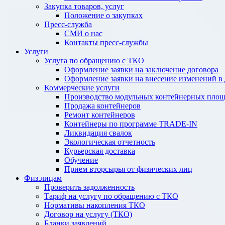
Закупка товаров, услуг
Положение о закупках
Пресс-служба
СМИ о нас
Контакты пресс-службы
Услуги
Услуга по обращению с ТКО
Оформление заявки на заключение договора
Оформление заявки на внесение изменений в
Коммерческие услуги
Производство модульных контейнерных площ
Продажа контейнеров
Ремонт контейнеров
Контейнеры по программе TRADE-IN
Ликвидация свалок
Экологическая отчетность
Курьерская доставка
Обучение
Прием вторсырья от физических лиц
Физ.лицам
Проверить задолженность
Тариф на услугу по обращению с ТКО
Нормативы накопления ТКО
Договор на услугу (ТКО)
Бланки заявлений