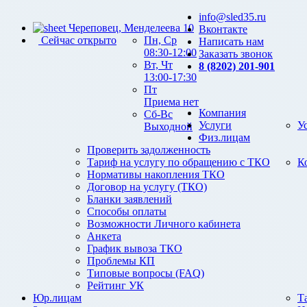
info@sled35.ru
Череповец, Менделеева 10
Вконтакте
Сейчас открыто
Пн, Ср
Написать нам
08:30-12:00
Заказать звонок
Вт, Чт
8 (8202) 201-901
13:00-17:30
Пт
Приема нет
Компания
Сб-Вс
Услуги
У
Выходной
Физ.лицам
Проверить задолженность
Тариф на услугу по обращению с ТКО
К
Нормативы накопления ТКО
Договор на услугу (ТКО)
Бланки заявлений
Способы оплаты
Возможности Личного кабинета
Анкета
График вывоза ТКО
Проблемы КП
Типовые вопросы (FAQ)
Рейтинг УК
Юр.лицам
Т