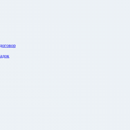
 договор
адок