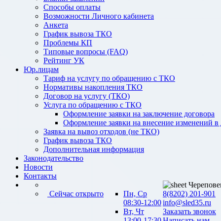
Способы оплаты
Возможности Личного кабинета
Анкета
График вывоза ТКО
Проблемы КП
Типовые вопросы (FAQ)
Рейтинг УК
Юр.лицам
Тариф на услугу по обращению с ТКО
Нормативы накопления ТКО
Договор на услугу (ТКО)
Услуга по обращению с ТКО
Оформление заявки на заключение договора
Оформление заявки на внесение изменений в
Заявка на вывоз отходов (не ТКО)
График вывоза ТКО
Дополнительная информация
Законодательство
Новости
Контакты
Черепове
Сейчас открыто
Пн, Ср
8(8202) 201-901
08:30-12:00
info@sled35.ru
Вт, Чт
Заказать звонок
13:00-17:30
Написать нам