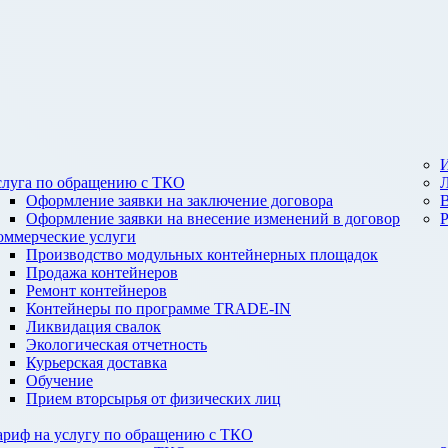
И
слуга по обращению с ТКО
Оформление заявки на заключение договора
Оформление заявки на внесение изменений в договор
оммерческие услуги
Производство модульных контейнерных площадок
Продажа контейнеров
Ремонт контейнеров
Контейнеры по программе TRADE-IN
Ликвидация свалок
Экологическая отчетность
Курьерская доставка
Обучение
Прием вторсырья от физических лиц
ариф на услугу по обращению с ТКО