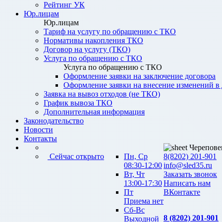
Рейтинг УК
Юр.лицам
Юр.лицам
Тариф на услугу по обращению с ТКО
Нормативы накопления ТКО
Договор на услугу (ТКО)
Услуга по обращению с ТКО
Услуга по обращению с ТКО
Оформление заявки на заключение договора
Оформление заявки на внесение изменений в
Заявка на вывоз отходов (не ТКО)
График вывоза ТКО
Дополнительная информация
Законодательство
Новости
Контакты
Черепове
Сейчас открыто
Пн, Ср
8(8202) 201-901
08:30-12:00
info@sled35.ru
Вт, Чт
Заказать звонок
13:00-17:30
Написать нам
Пт
ВКонтакте
Приема нет
Сб-Вс
8 (8202) 201-901
Выходной