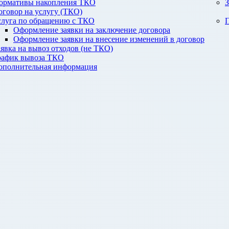
ормативы накопления ТКО
З
оговор на услугу (ТКО)
слуга по обращению с ТКО
П
Оформление заявки на заключение договора
Оформление заявки на внесение изменений в договор
аявка на вывоз отходов (не ТКО)
рафик вывоза ТКО
ополнительная информация