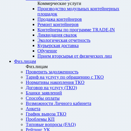
Коммерческие услуги
Производство модульных контейнерных
площадок
Продажа контейнеров
Ремонт контейнеров
Контейнеры по программе TRADE-IN
Ликвидация свалок
Экологическая отчетность
Курьерская доставка
Обучение
Прием вторсырья от физических лиц
Физ.лицам
Физ.лицам
Проверить задолженность
Тариф на услугу по обращению с ТКО
Нормативы накопления ТКО
Договор на услугу (ТКО)
Бланки заявлений
Способы оплаты
Возможности Личного кабинета
Анкета
График вывоза ТКО
Проблемы КП
Типовые вопросы (FAQ)
Рейтинг УК