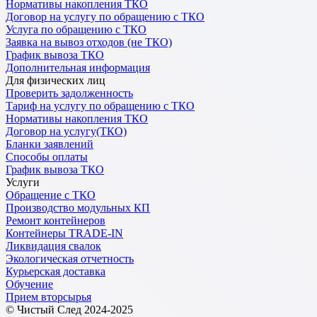
Нормативы накопления ТКО
Договор на услугу по обращению с ТКО
Услуга по обращению с ТКО
Заявка на вывоз отходов (не ТКО)
График вывоза ТКО
Дополнительная информация
Для физических лиц
Проверить задолженность
Тариф на услугу по обращению с ТКО
Нормативы накопления ТКО
Договор на услугу(ТКО)
Бланки заявлений
Способы оплаты
График вывоза ТКО
Услуги
Обращение с ТКО
Производство модульных КП
Ремонт контейнеров
Контейнеры TRADE-IN
Ликвидация свалок
Экологическая отчетность
Курьерская доставка
Обучение
Прием вторсырья
© Чистый След 2024-2025