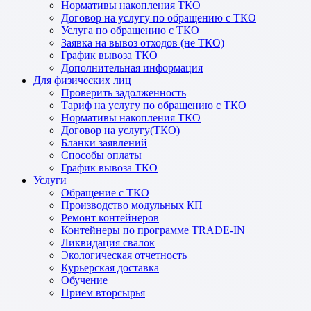
Нормативы накопления ТКО
Договор на услугу по обращению с ТКО
Услуга по обращению с ТКО
Заявка на вывоз отходов (не ТКО)
График вывоза ТКО
Дополнительная информация
Для физических лиц
Проверить задолженность
Тариф на услугу по обращению с ТКО
Нормативы накопления ТКО
Договор на услугу(ТКО)
Бланки заявлений
Способы оплаты
График вывоза ТКО
Услуги
Обращение с ТКО
Производство модульных КП
Ремонт контейнеров
Контейнеры по программе TRADE-IN
Ликвидация свалок
Экологическая отчетность
Курьерская доставка
Обучение
Прием вторсырья