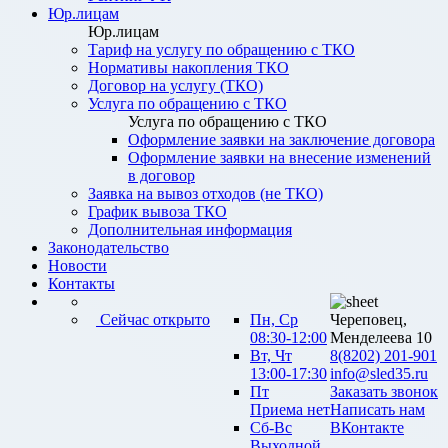
Юр.лицам
Юр.лицам
Тариф на услугу по обращению с ТКО
Нормативы накопления ТКО
Договор на услугу (ТКО)
Услуга по обращению с ТКО
Услуга по обращению с ТКО
Оформление заявки на заключение договора
Оформление заявки на внесение изменений
в договор
Заявка на вывоз отходов (не ТКО)
График вывоза ТКО
Дополнительная информация
Законодательство
Новости
Контакты
Сейчас открыто
Пн, Ср
Череповец,
08:30-12:00
Менделеева 10
Вт, Чт
8(8202) 201-901
13:00-17:30
info@sled35.ru
Пт
Заказать звонок
Приема нет
Написать нам
Сб-Вс
ВКонтакте
Выходной