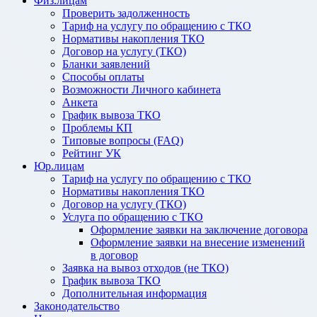
Физ.лицам
Проверить задолженность
Тариф на услугу по обращению с ТКО
Нормативы накопления ТКО
Договор на услугу (ТКО)
Бланки заявлений
Способы оплаты
Возможности Личного кабинета
Анкета
График вывоза ТКО
Проблемы КП
Типовые вопросы (FAQ)
Рейтинг УК
Юр.лицам
Тариф на услугу по обращению с ТКО
Нормативы накопления ТКО
Договор на услугу (ТКО)
Услуга по обращению с ТКО
Оформление заявки на заключение договора
Оформление заявки на внесение изменений
в договор
Заявка на вывоз отходов (не ТКО)
График вывоза ТКО
Дополнительная информация
Законодательство