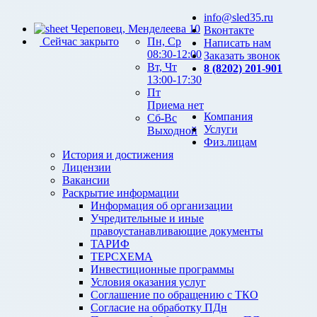
info@sled35.ru
Череповец, Менделеева 10
Вконтакте
Сейчас закрыто
Пн, Ср
Написать нам
08:30-12:00
Заказать звонок
Вт, Чт
8 (8202) 201-901
13:00-17:30
Пт
Приема нет
Компания
Сб-Вс
Услуги
Выходной
Физ.лицам
История и достижения
Лицензии
Вакансии
Раскрытие информации
Информация об организации
Учредительные и иные
правоустанавливающие документы
ТАРИФ
ТЕРСХЕМА
Инвестиционные программы
Условия оказания услуг
Соглашение по обращению с ТКО
Согласие на обработку ПДн