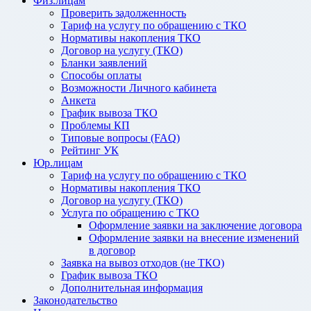
Физ.лицам
Проверить задолженность
Тариф на услугу по обращению с ТКО
Нормативы накопления ТКО
Договор на услугу (ТКО)
Бланки заявлений
Способы оплаты
Возможности Личного кабинета
Анкета
График вывоза ТКО
Проблемы КП
Типовые вопросы (FAQ)
Рейтинг УК
Юр.лицам
Тариф на услугу по обращению с ТКО
Нормативы накопления ТКО
Договор на услугу (ТКО)
Услуга по обращению с ТКО
Оформление заявки на заключение договора
Оформление заявки на внесение изменений
в договор
Заявка на вывоз отходов (не ТКО)
График вывоза ТКО
Дополнительная информация
Законодательство