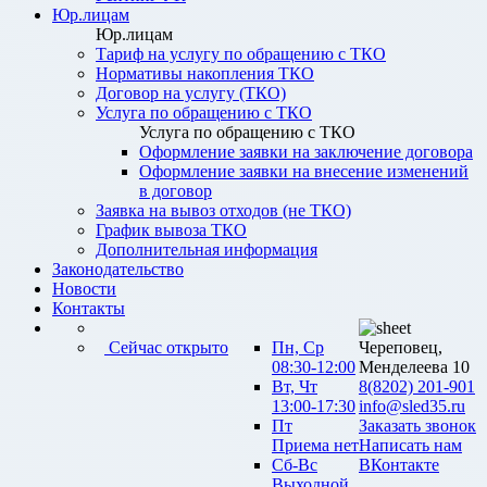
Юр.лицам
Юр.лицам
Тариф на услугу по обращению с ТКО
Нормативы накопления ТКО
Договор на услугу (ТКО)
Услуга по обращению с ТКО
Услуга по обращению с ТКО
Оформление заявки на заключение договора
Оформление заявки на внесение изменений
в договор
Заявка на вывоз отходов (не ТКО)
График вывоза ТКО
Дополнительная информация
Законодательство
Новости
Контакты
Сейчас открыто
Пн, Ср
Череповец,
08:30-12:00
Менделеева 10
Вт, Чт
8(8202) 201-901
13:00-17:30
info@sled35.ru
Пт
Заказать звонок
Приема нет
Написать нам
Сб-Вс
ВКонтакте
Выходной