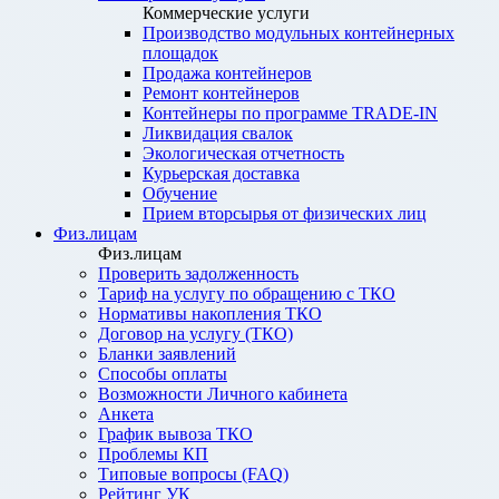
Коммерческие услуги
Производство модульных контейнерных
площадок
Продажа контейнеров
Ремонт контейнеров
Контейнеры по программе TRADE-IN
Ликвидация свалок
Экологическая отчетность
Курьерская доставка
Обучение
Прием вторсырья от физических лиц
Физ.лицам
Физ.лицам
Проверить задолженность
Тариф на услугу по обращению с ТКО
Нормативы накопления ТКО
Договор на услугу (ТКО)
Бланки заявлений
Способы оплаты
Возможности Личного кабинета
Анкета
График вывоза ТКО
Проблемы КП
Типовые вопросы (FAQ)
Рейтинг УК