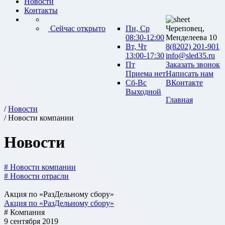
Новости
Контакты
Сейчас открыто
Пн, Ср
Череповец,
08:30-12:00
Менделеева 10
Вт, Чт
8(8202) 201-901
13:00-17:30
info@sled35.ru
Пт
Заказать звонок
Приема нет
Написать нам
Сб-Вс
ВКонтакте
Выходной
Главная
/
Новости
/ Новости компании
Новости
# Новости компании
# Новости отрасли
Акция по «РазДельному сбору»
Акция по «РазДельному сбору»
# Компания
9 сентября 2019