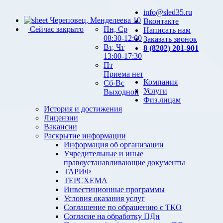
info@sled35.ru
Череповец, Менделеева 10
Вконтакте
Сейчас закрыто
Пн, Ср
Написать нам
08:30-12:00
Заказать звонок
Вт, Чт
8 (8202) 201-901
13:00-17:30
Пт
Приема нет
Компания
Сб-Вс
Услуги
Выходной
Физ.лицам
История и достижения
Лицензии
Вакансии
Раскрытие информации
Информация об организации
Учредительные и иные
правоустанавливающие документы
ТАРИФ
ТЕРСХЕМА
Инвестиционные программы
Условия оказания услуг
Соглашение по обращению с ТКО
Согласие на обработку ПДн