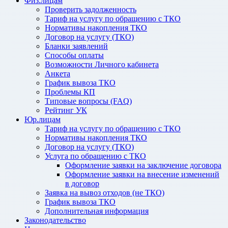
Физ.лицам
Проверить задолженность
Тариф на услугу по обращению с ТКО
Нормативы накопления ТКО
Договор на услугу (ТКО)
Бланки заявлений
Способы оплаты
Возможности Личного кабинета
Анкета
График вывоза ТКО
Проблемы КП
Типовые вопросы (FAQ)
Рейтинг УК
Юр.лицам
Тариф на услугу по обращению с ТКО
Нормативы накопления ТКО
Договор на услугу (ТКО)
Услуга по обращению с ТКО
Оформление заявки на заключение договора
Оформление заявки на внесение изменений
в договор
Заявка на вывоз отходов (не ТКО)
График вывоза ТКО
Дополнительная информация
Законодательство