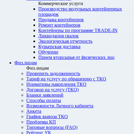
Коммерческие услуги
Производство модульных контейнерных
площадок
Продажа контейнеров
Ремонт контейнеров
Контейнеры по программе TRADE-IN
Ликвидация свалок
Экологическая отчетность
Курьерская доставка
Обучение
Прием вторсырья от физических лиц
Физ.лицам
Физ.лицам
Проверить задолженность
Тариф на услугу по обращению с ТКО
Нормативы накопления ТКО
Договор на услугу (ТКО)
Бланки заявлений
Способы оплаты
Возможности Личного кабинета
Анкета
График вывоза ТКО
Проблемы КП
Типовые вопросы (FAQ)
Рейтинг УК