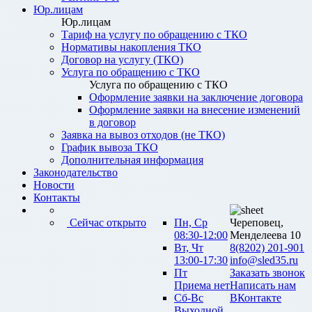
Юр.лицам
Юр.лицам
Тариф на услугу по обращению с ТКО
Нормативы накопления ТКО
Договор на услугу (ТКО)
Услуга по обращению с ТКО
Услуга по обращению с ТКО
Оформление заявки на заключение договора
Оформление заявки на внесение изменений
в договор
Заявка на вывоз отходов (не ТКО)
График вывоза ТКО
Дополнительная информация
Законодательство
Новости
Контакты
Сейчас открыто
Пн, Ср
Череповец,
08:30-12:00
Менделеева 10
Вт, Чт
8(8202) 201-901
13:00-17:30
info@sled35.ru
Пт
Заказать звонок
Приема нет
Написать нам
Сб-Вс
ВКонтакте
Выходной