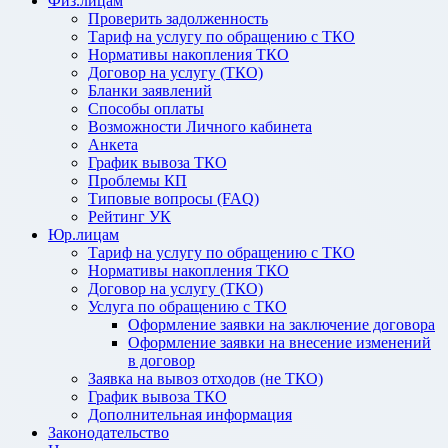
Физ.лицам
Проверить задолженность
Тариф на услугу по обращению с ТКО
Нормативы накопления ТКО
Договор на услугу (ТКО)
Бланки заявлений
Способы оплаты
Возможности Личного кабинета
Анкета
График вывоза ТКО
Проблемы КП
Типовые вопросы (FAQ)
Рейтинг УК
Юр.лицам
Тариф на услугу по обращению с ТКО
Нормативы накопления ТКО
Договор на услугу (ТКО)
Услуга по обращению с ТКО
Оформление заявки на заключение договора
Оформление заявки на внесение изменений
в договор
Заявка на вывоз отходов (не ТКО)
График вывоза ТКО
Дополнительная информация
Законодательство