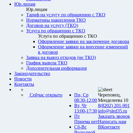
Юр.лицам
Юр.лицам
Тариф на услугу по обращению с ТКО
Нормативы накопления ТКО
Договор на услугу (ТКО)
Услуга по обращению с ТКО
Услуга по обращению с ТКО
Оформление заявки на заключение договора
Оформление заявки на внесение изменений
в договор
Заявка на вывоз отходов (не ТКО)
График вывоза ТКО
Дополнительная информация
Законодательство
Новости
Контакты
Сейчас открыто
Пн, Ср
Череповец,
08:30-12:00
Менделеева 10
Вт, Чт
8(8202) 201-901
13:00-17:30
info@sled35.ru
Пт
Заказать звонок
Приема нет
Написать нам
Сб-Вс
ВКонтакте
Выходной