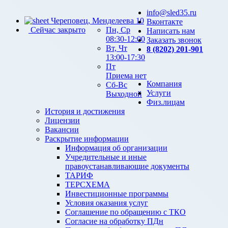
info@sled35.ru
Череповец, Менделеева 10
Вконтакте
Сейчас закрыто
Пн, Ср
Написать нам
08:30-12:00
Заказать звонок
Вт, Чт
8 (8202) 201-901
13:00-17:30
Пт
Приема нет
Компания
Сб-Вс
Услуги
Выходной
Физ.лицам
История и достижения
Лицензии
Вакансии
Раскрытие информации
Информация об организации
Учредительные и иные
правоустанавливающие документы
ТАРИФ
ТЕРСХЕМА
Инвестиционные программы
Условия оказания услуг
Соглашение по обращению с ТКО
Согласие на обработку ПДн