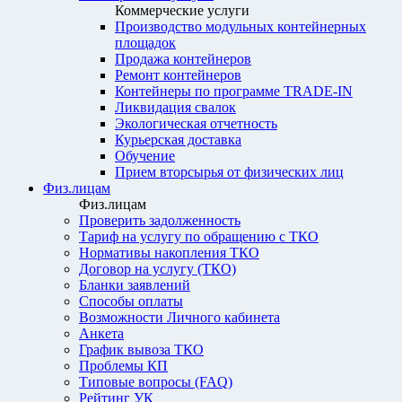
Коммерческие услуги
Производство модульных контейнерных
площадок
Продажа контейнеров
Ремонт контейнеров
Контейнеры по программе TRADE-IN
Ликвидация свалок
Экологическая отчетность
Курьерская доставка
Обучение
Прием вторсырья от физических лиц
Физ.лицам
Физ.лицам
Проверить задолженность
Тариф на услугу по обращению с ТКО
Нормативы накопления ТКО
Договор на услугу (ТКО)
Бланки заявлений
Способы оплаты
Возможности Личного кабинета
Анкета
График вывоза ТКО
Проблемы КП
Типовые вопросы (FAQ)
Рейтинг УК