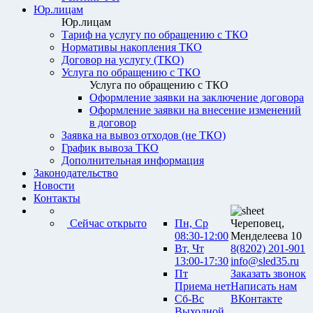
Юр.лицам
Юр.лицам
Тариф на услугу по обращению с ТКО
Нормативы накопления ТКО
Договор на услугу (ТКО)
Услуга по обращению с ТКО
Услуга по обращению с ТКО
Оформление заявки на заключение договора
Оформление заявки на внесение изменений
в договор
Заявка на вывоз отходов (не ТКО)
График вывоза ТКО
Дополнительная информация
Законодательство
Новости
Контакты
Сейчас открыто
Пн, Ср
Череповец,
08:30-12:00
Менделеева 10
Вт, Чт
8(8202) 201-901
13:00-17:30
info@sled35.ru
Пт
Заказать звонок
Приема нет
Написать нам
Сб-Вс
ВКонтакте
Выходной