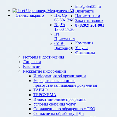
info@sled35.ru
Череповец, Менделеева 10
Вконтакте
Сейчас закрыто
Пн, Ср
Написать нам
08:30-12:00
Заказать звонок
Вт, Чт
8 (8202) 201-901
13:00-17:30
Пт
Приема нет
Компания
Сб-Вс
Услуги
Выходной
Физ.лицам
История и достижения
Лицензии
Вакансии
Раскрытие информации
Информация об организации
Учредительные и иные
правоустанавливающие документы
ТАРИФ
ТЕРСХЕМА
Инвестиционные программы
Условия оказания услуг
Соглашение по обращению с ТКО
Согласие на обработку ПДн