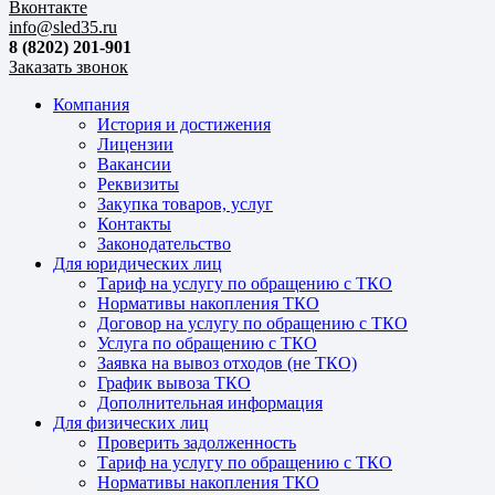
Вконтакте
info@sled35.ru
8 (8202) 201-901
Заказать звонок
Компания
История и достижения
Лицензии
Вакансии
Реквизиты
Закупка товаров, услуг
Контакты
Законодательство
Для юридических лиц
Тариф на услугу по обращению с ТКО
Нормативы накопления ТКО
Договор на услугу по обращению с ТКО
Услуга по обращению с ТКО
Заявка на вывоз отходов (не ТКО)
График вывоза ТКО
Дополнительная информация
Для физических лиц
Проверить задолженность
Тариф на услугу по обращению с ТКО
Нормативы накопления ТКО