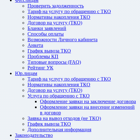
Физ.лицам
Проверить задолженность
Тариф на услугу по обращению с ТКО
Нормативы накопления ТКО
Договор на услугу (ТКО)
Бланки заявлений
Способы оплаты
Возможности Личного кабинета
Анкета
График вывоза ТКО
Проблемы КП
Типовые вопросы (FAQ)
Рейтинг УК
Юр.лицам
Тариф на услугу по обращению с ТКО
Нормативы накопления ТКО
Договор на услугу (ТКО)
Услуга по обращению с ТКО
Оформление заявки на заключение договора
Оформление заявки на внесение изменений
в договор
Заявка на вывоз отходов (не ТКО)
График вывоза ТКО
Дополнительная информация
Законодательство