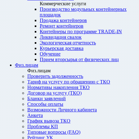
Коммерческие услуги
Производство модульных контейнерных
площадок
Продажа контейнеров
Ремонт контейнеров
Контейнеры по программе TRADE-IN
Ликвидация свалок
Экологическая отчетность
Курьерская доставка
Обучение
Прием вторсырья от физических лиц
Физ.лицам
Физ.лицам
Проверить задолженность
Тариф на услугу по обращению с ТКО
Нормативы накопления ТКО
Договор на услугу (ТКО)
Бланки заявлений
Способы оплаты
Возможности Личного кабинета
Анкета
График вывоза ТКО
Проблемы КП
Типовые вопросы (FAQ)
Рейтинг УК