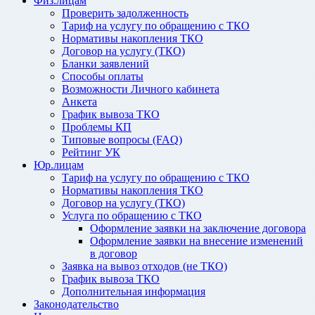
Физ.лицам
Проверить задолженность
Тариф на услугу по обращению с ТКО
Нормативы накопления ТКО
Договор на услугу (ТКО)
Бланки заявлений
Способы оплаты
Возможности Личного кабинета
Анкета
График вывоза ТКО
Проблемы КП
Типовые вопросы (FAQ)
Рейтинг УК
Юр.лицам
Тариф на услугу по обращению с ТКО
Нормативы накопления ТКО
Договор на услугу (ТКО)
Услуга по обращению с ТКО
Оформление заявки на заключение договора
Оформление заявки на внесение изменений
в договор
Заявка на вывоз отходов (не ТКО)
График вывоза ТКО
Дополнительная информация
Законодательство