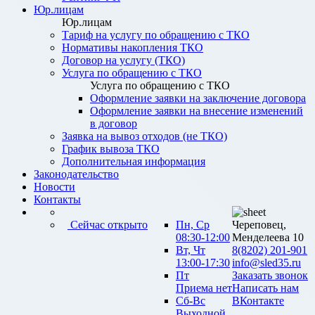
Юр.лицам
Юр.лицам
Тариф на услугу по обращению с ТКО
Нормативы накопления ТКО
Договор на услугу (ТКО)
Услуга по обращению с ТКО
Услуга по обращению с ТКО
Оформление заявки на заключение договора
Оформление заявки на внесение изменений
в договор
Заявка на вывоз отходов (не ТКО)
График вывоза ТКО
Дополнительная информация
Законодательство
Новости
Контакты
Сейчас открыто
Пн, Ср
Череповец,
08:30-12:00
Менделеева 10
Вт, Чт
8(8202) 201-901
13:00-17:30
info@sled35.ru
Пт
Заказать звонок
Приема нет
Написать нам
Сб-Вс
ВКонтакте
Выходной