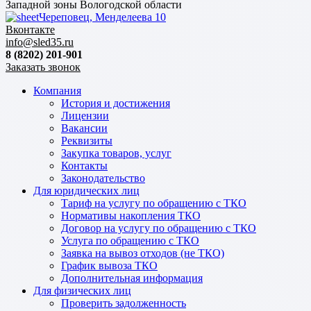
Западной зоны Вологодской области
Череповец, Менделеева 10
Вконтакте
info@sled35.ru
8 (8202) 201-901
Заказать звонок
Компания
История и достижения
Лицензии
Вакансии
Реквизиты
Закупка товаров, услуг
Контакты
Законодательство
Для юридических лиц
Тариф на услугу по обращению с ТКО
Нормативы накопления ТКО
Договор на услугу по обращению с ТКО
Услуга по обращению с ТКО
Заявка на вывоз отходов (не ТКО)
График вывоза ТКО
Дополнительная информация
Для физических лиц
Проверить задолженность