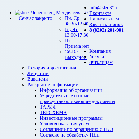
info@sled35.ru
Череповец, Менделеева 10
Вконтакте
Сейчас закрыто
Пн, Ср
Написать нам
08:30-12:00
Заказать звонок
Вт, Чт
8 (8202) 201-901
13:00-17:30
Пт
Приема нет
Компания
Сб-Вс
Услуги
Выходной
Физ.лицам
История и достижения
Лицензии
Вакансии
Раскрытие информации
Информация об организации
Учредительные и иные
правоустанавливающие документы
ТАРИФ
ТЕРСХЕМА
Инвестиционные программы
Условия оказания услуг
Соглашение по обращению с ТКО
Согласие на обработку ПДн