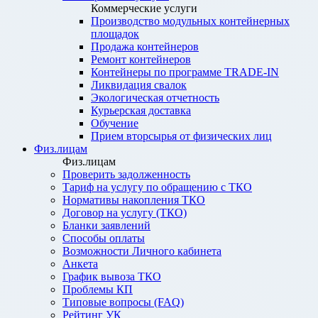
Коммерческие услуги
Производство модульных контейнерных
площадок
Продажа контейнеров
Ремонт контейнеров
Контейнеры по программе TRADE-IN
Ликвидация свалок
Экологическая отчетность
Курьерская доставка
Обучение
Прием вторсырья от физических лиц
Физ.лицам
Физ.лицам
Проверить задолженность
Тариф на услугу по обращению с ТКО
Нормативы накопления ТКО
Договор на услугу (ТКО)
Бланки заявлений
Способы оплаты
Возможности Личного кабинета
Анкета
График вывоза ТКО
Проблемы КП
Типовые вопросы (FAQ)
Рейтинг УК