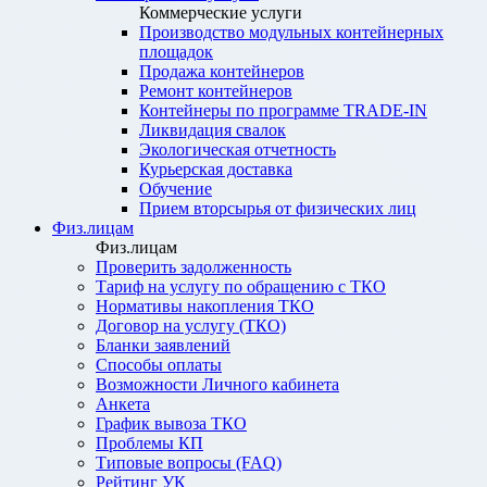
Коммерческие услуги
Производство модульных контейнерных
площадок
Продажа контейнеров
Ремонт контейнеров
Контейнеры по программе TRADE-IN
Ликвидация свалок
Экологическая отчетность
Курьерская доставка
Обучение
Прием вторсырья от физических лиц
Физ.лицам
Физ.лицам
Проверить задолженность
Тариф на услугу по обращению с ТКО
Нормативы накопления ТКО
Договор на услугу (ТКО)
Бланки заявлений
Способы оплаты
Возможности Личного кабинета
Анкета
График вывоза ТКО
Проблемы КП
Типовые вопросы (FAQ)
Рейтинг УК