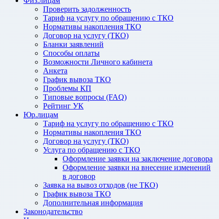
Физ.лицам
Проверить задолженность
Тариф на услугу по обращению с ТКО
Нормативы накопления ТКО
Договор на услугу (ТКО)
Бланки заявлений
Способы оплаты
Возможности Личного кабинета
Анкета
График вывоза ТКО
Проблемы КП
Типовые вопросы (FAQ)
Рейтинг УК
Юр.лицам
Тариф на услугу по обращению с ТКО
Нормативы накопления ТКО
Договор на услугу (ТКО)
Услуга по обращению с ТКО
Оформление заявки на заключение договора
Оформление заявки на внесение изменений
в договор
Заявка на вывоз отходов (не ТКО)
График вывоза ТКО
Дополнительная информация
Законодательство