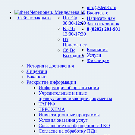
info@sled35.ru
Череповец, Менделеева 10
Вконтакте
Сейчас закрыто
Пн, Ср
Написать нам
08:30-12:00
Заказать звонок
Вт, Чт
8 (8202) 201-901
13:00-17:30
Пт
Приема нет
Компания
Сб-Вс
Услуги
Выходной
Физ.лицам
История и достижения
Лицензии
Вакансии
Раскрытие информации
Информация об организации
Учредительные и иные
правоустанавливающие документы
ТАРИФ
ТЕРСХЕМА
Инвестиционные программы
Условия оказания услуг
Соглашение по обращению с ТКО
Согласие на обработку ПДн