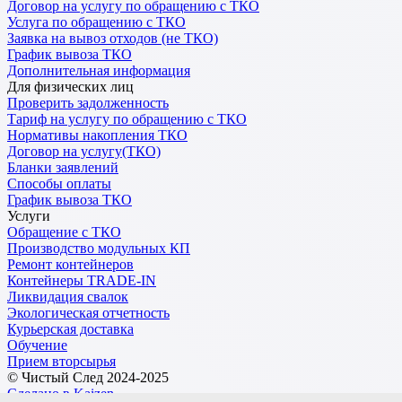
Договор на услугу по обращению с ТКО
Услуга по обращению с ТКО
Заявка на вывоз отходов (не ТКО)
График вывоза ТКО
Дополнительная информация
Для физических лиц
Проверить задолженность
Тариф на услугу по обращению с ТКО
Нормативы накопления ТКО
Договор на услугу(ТКО)
Бланки заявлений
Способы оплаты
График вывоза ТКО
Услуги
Обращение с ТКО
Производство модульных КП
Ремонт контейнеров
Контейнеры TRADE-IN
Ликвидация свалок
Экологическая отчетность
Курьерская доставка
Обучение
Прием вторсырья
© Чистый След 2024-2025
Сделано в Kaizen