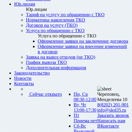
Юр.лицам
Юр.лицам
Тариф на услугу по обращению с ТКО
Нормативы накопления ТКО
Договор на услугу (ТКО)
Услуга по обращению с ТКО
Услуга по обращению с ТКО
Оформление заявки на заключение договора
Оформление заявки на внесение изменений
в договор
Заявка на вывоз отходов (не ТКО)
График вывоза ТКО
Дополнительная информация
Законодательство
Новости
Контакты
Сейчас открыто
Пн, Ср
Череповец,
08:30-12:00
Менделеева 10
Вт, Чт
8(8202) 201-901
13:00-17:30
info@sled35.ru
Пт
Заказать звонок
Приема нет
Написать нам
Сб-Вс
ВКонтакте
Выходной