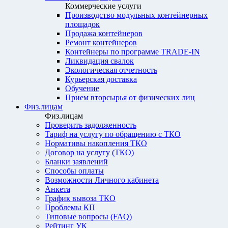
Коммерческие услуги
Производство модульных контейнерных
площадок
Продажа контейнеров
Ремонт контейнеров
Контейнеры по программе TRADE-IN
Ликвидация свалок
Экологическая отчетность
Курьерская доставка
Обучение
Прием вторсырья от физических лиц
Физ.лицам
Физ.лицам
Проверить задолженность
Тариф на услугу по обращению с ТКО
Нормативы накопления ТКО
Договор на услугу (ТКО)
Бланки заявлений
Способы оплаты
Возможности Личного кабинета
Анкета
График вывоза ТКО
Проблемы КП
Типовые вопросы (FAQ)
Рейтинг УК