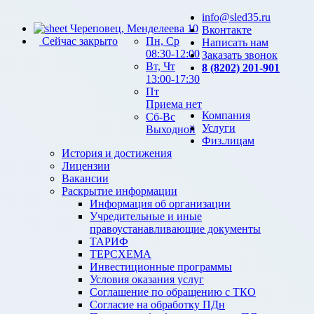
info@sled35.ru
Череповец, Менделеева 10
Вконтакте
Сейчас закрыто
Пн, Ср
Написать нам
08:30-12:00
Заказать звонок
Вт, Чт
8 (8202) 201-901
13:00-17:30
Пт
Приема нет
Компания
Сб-Вс
Услуги
Выходной
Физ.лицам
История и достижения
Лицензии
Вакансии
Раскрытие информации
Информация об организации
Учредительные и иные
правоустанавливающие документы
ТАРИФ
ТЕРСХЕМА
Инвестиционные программы
Условия оказания услуг
Соглашение по обращению с ТКО
Согласие на обработку ПДн