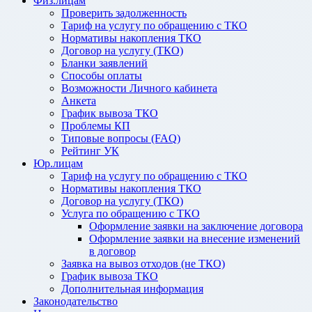
Физ.лицам
Проверить задолженность
Тариф на услугу по обращению с ТКО
Нормативы накопления ТКО
Договор на услугу (ТКО)
Бланки заявлений
Способы оплаты
Возможности Личного кабинета
Анкета
График вывоза ТКО
Проблемы КП
Типовые вопросы (FAQ)
Рейтинг УК
Юр.лицам
Тариф на услугу по обращению с ТКО
Нормативы накопления ТКО
Договор на услугу (ТКО)
Услуга по обращению с ТКО
Оформление заявки на заключение договора
Оформление заявки на внесение изменений
в договор
Заявка на вывоз отходов (не ТКО)
График вывоза ТКО
Дополнительная информация
Законодательство