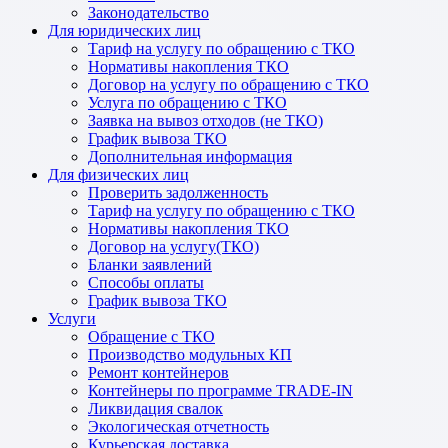
Законодательство
Для юридических лиц
Тариф на услугу по обращению с ТКО
Нормативы накопления ТКО
Договор на услугу по обращению с ТКО
Услуга по обращению с ТКО
Заявка на вывоз отходов (не ТКО)
График вывоза ТКО
Дополнительная информация
Для физических лиц
Проверить задолженность
Тариф на услугу по обращению с ТКО
Нормативы накопления ТКО
Договор на услугу(ТКО)
Бланки заявлений
Способы оплаты
График вывоза ТКО
Услуги
Обращение с ТКО
Производство модульных КП
Ремонт контейнеров
Контейнеры по программе TRADE-IN
Ликвидация свалок
Экологическая отчетность
Курьерская доставка