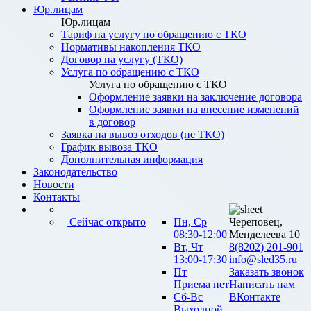
Юр.лицам
Юр.лицам
Тариф на услугу по обращению с ТКО
Нормативы накопления ТКО
Договор на услугу (ТКО)
Услуга по обращению с ТКО
Услуга по обращению с ТКО
Оформление заявки на заключение договора
Оформление заявки на внесение изменений
в договор
Заявка на вывоз отходов (не ТКО)
График вывоза ТКО
Дополнительная информация
Законодательство
Новости
Контакты
Сейчас открыто
Пн, Ср
Череповец,
08:30-12:00
Менделеева 10
Вт, Чт
8(8202) 201-901
13:00-17:30
info@sled35.ru
Пт
Заказать звонок
Приема нет
Написать нам
Сб-Вс
ВКонтакте
Выходной