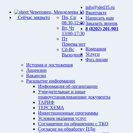
info@sled35.ru
Череповец, Менделеева 10
Вконтакте
Сейчас закрыто
Пн, Ср
Написать нам
08:30-12:00
Заказать звонок
Вт, Чт
8 (8202) 201-901
13:00-17:30
Пт
Приема нет
Компания
Сб-Вс
Услуги
Выходной
Физ.лицам
История и достижения
Лицензии
Вакансии
Раскрытие информации
Информация об организации
Учредительные и иные
правоустанавливающие документы
ТАРИФ
ТЕРСХЕМА
Инвестиционные программы
Условия оказания услуг
Соглашение по обращению с ТКО
Согласие на обработку ПДн