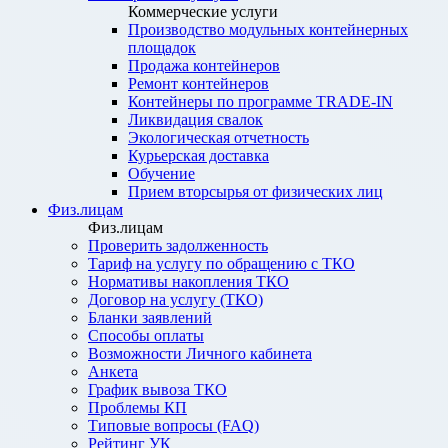
Коммерческие услуги
Производство модульных контейнерных
площадок
Продажа контейнеров
Ремонт контейнеров
Контейнеры по программе TRADE-IN
Ликвидация свалок
Экологическая отчетность
Курьерская доставка
Обучение
Прием вторсырья от физических лиц
Физ.лицам
Физ.лицам
Проверить задолженность
Тариф на услугу по обращению с ТКО
Нормативы накопления ТКО
Договор на услугу (ТКО)
Бланки заявлений
Способы оплаты
Возможности Личного кабинета
Анкета
График вывоза ТКО
Проблемы КП
Типовые вопросы (FAQ)
Рейтинг УК