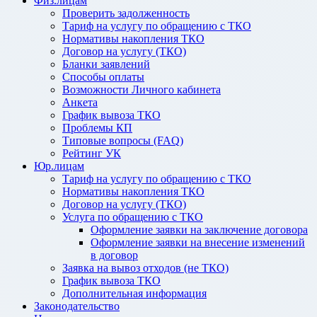
Физ.лицам
Проверить задолженность
Тариф на услугу по обращению с ТКО
Нормативы накопления ТКО
Договор на услугу (ТКО)
Бланки заявлений
Способы оплаты
Возможности Личного кабинета
Анкета
График вывоза ТКО
Проблемы КП
Типовые вопросы (FAQ)
Рейтинг УК
Юр.лицам
Тариф на услугу по обращению с ТКО
Нормативы накопления ТКО
Договор на услугу (ТКО)
Услуга по обращению с ТКО
Оформление заявки на заключение договора
Оформление заявки на внесение изменений
в договор
Заявка на вывоз отходов (не ТКО)
График вывоза ТКО
Дополнительная информация
Законодательство