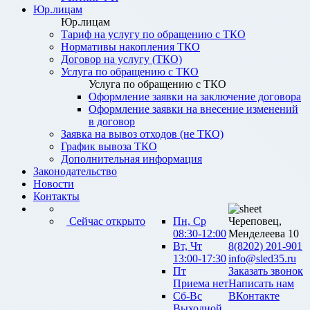
Юр.лицам
Юр.лицам
Тариф на услугу по обращению с ТКО
Нормативы накопления ТКО
Договор на услугу (ТКО)
Услуга по обращению с ТКО
Услуга по обращению с ТКО
Оформление заявки на заключение договора
Оформление заявки на внесение изменений
в договор
Заявка на вывоз отходов (не ТКО)
График вывоза ТКО
Дополнительная информация
Законодательство
Новости
Контакты
Сейчас открыто
Пн, Ср
Череповец,
08:30-12:00
Менделеева 10
Вт, Чт
8(8202) 201-901
13:00-17:30
info@sled35.ru
Пт
Заказать звонок
Приема нет
Написать нам
Сб-Вс
ВКонтакте
Выходной