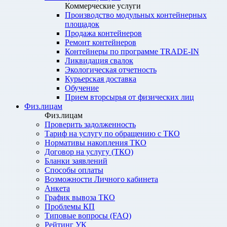
Коммерческие услуги
Производство модульных контейнерных
площадок
Продажа контейнеров
Ремонт контейнеров
Контейнеры по программе TRADE-IN
Ликвидация свалок
Экологическая отчетность
Курьерская доставка
Обучение
Прием вторсырья от физических лиц
Физ.лицам
Физ.лицам
Проверить задолженность
Тариф на услугу по обращению с ТКО
Нормативы накопления ТКО
Договор на услугу (ТКО)
Бланки заявлений
Способы оплаты
Возможности Личного кабинета
Анкета
График вывоза ТКО
Проблемы КП
Типовые вопросы (FAQ)
Рейтинг УК