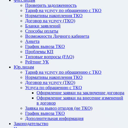
Физ.лицам
Проверить задолженность
Тариф на услугу по обращению с ТКО
Нормативы накопления ТКО
Договор на услугу (ТКО)
Бланки заявлений
Способы оплаты
Возможности Личного кабинета
Анкета
График вывоза ТКО
Проблемы КП
Типовые вопросы (FAQ)
Рейтинг УК
Юр.лицам
Тариф на услугу по обращению с ТКО
Нормативы накопления ТКО
Договор на услугу (ТКО)
Услуга по обращению с ТКО
Оформление заявки на заключение договора
Оформление заявки на внесение изменений
в договор
Заявка на вывоз отходов (не ТКО)
График вывоза ТКО
Дополнительная информация
Законодательство