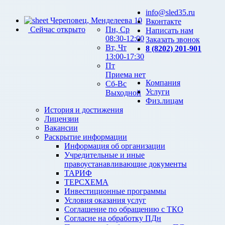
info@sled35.ru
Череповец, Менделеева 10
Вконтакте
Сейчас открыто
Пн, Ср
Написать нам
08:30-12:00
Заказать звонок
Вт, Чт
8 (8202) 201-901
13:00-17:30
Пт
Приема нет
Компания
Сб-Вс
Услуги
Выходной
Физ.лицам
История и достижения
Лицензии
Вакансии
Раскрытие информации
Информация об организации
Учредительные и иные
правоустанавливающие документы
ТАРИФ
ТЕРСХЕМА
Инвестиционные программы
Условия оказания услуг
Соглашение по обращению с ТКО
Согласие на обработку ПДн