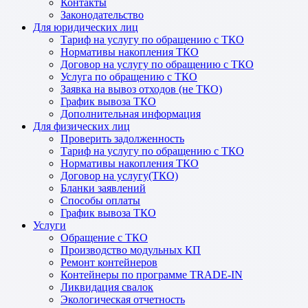
Контакты
Законодательство
Для юридических лиц
Тариф на услугу по обращению с ТКО
Нормативы накопления ТКО
Договор на услугу по обращению с ТКО
Услуга по обращению с ТКО
Заявка на вывоз отходов (не ТКО)
График вывоза ТКО
Дополнительная информация
Для физических лиц
Проверить задолженность
Тариф на услугу по обращению с ТКО
Нормативы накопления ТКО
Договор на услугу(ТКО)
Бланки заявлений
Способы оплаты
График вывоза ТКО
Услуги
Обращение с ТКО
Производство модульных КП
Ремонт контейнеров
Контейнеры по программе TRADE-IN
Ликвидация свалок
Экологическая отчетность