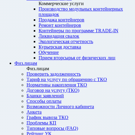
Коммерческие услуги
Производство модульных контейнерных
площадок
Продажа контейнеров
Ремонт контейнеров
Контейнеры по программе TRADE-IN
Ликвидация свалок
Экологическая отчетность
Курьерская доставка
Обучение
Прием вторсырья от физических лиц
Физ.лицам
Физ.лицам
Проверить задолженность
Тариф на услугу по обращению с ТКО
Нормативы накопления ТКО
Договор на услугу (ТКО)
Бланки заявлений
Способы оплаты
Возможности Личного кабинета
Анкета
График вывоза ТКО
Проблемы КП
Типовые вопросы (FAQ)
Рейтинг УК