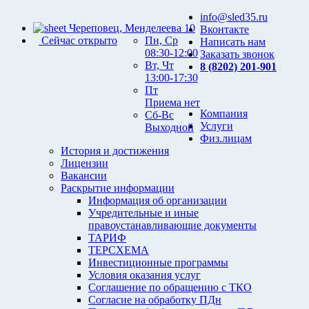
info@sled35.ru
Череповец, Менделеева 10
Вконтакте
Сейчас открыто
Пн, Ср
Написать нам
08:30-12:00
Заказать звонок
Вт, Чт
8 (8202) 201-901
13:00-17:30
Пт
Приема нет
Компания
Сб-Вс
Услуги
Выходной
Физ.лицам
История и достижения
Лицензии
Вакансии
Раскрытие информации
Информация об организации
Учредительные и иные
правоустанавливающие документы
ТАРИФ
ТЕРСХЕМА
Инвестиционные программы
Условия оказания услуг
Соглашение по обращению с ТКО
Согласие на обработку ПДн