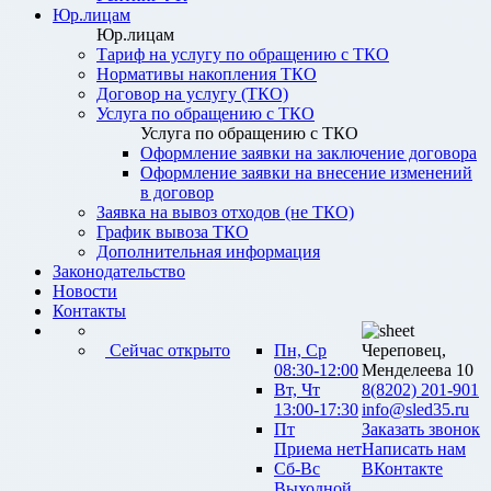
Юр.лицам
Юр.лицам
Тариф на услугу по обращению с ТКО
Нормативы накопления ТКО
Договор на услугу (ТКО)
Услуга по обращению с ТКО
Услуга по обращению с ТКО
Оформление заявки на заключение договора
Оформление заявки на внесение изменений
в договор
Заявка на вывоз отходов (не ТКО)
График вывоза ТКО
Дополнительная информация
Законодательство
Новости
Контакты
Сейчас открыто
Пн, Ср
Череповец,
08:30-12:00
Менделеева 10
Вт, Чт
8(8202) 201-901
13:00-17:30
info@sled35.ru
Пт
Заказать звонок
Приема нет
Написать нам
Сб-Вс
ВКонтакте
Выходной