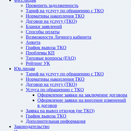
Физ.лицам
Проверить задолженность
Тариф на услугу по обращению с ТКО
Нормативы накопления ТКО
Договор на услугу (ТКО)
Бланки заявлений
Способы оплаты
Возможности Личного кабинета
Анкета
График вывоза ТКО
Проблемы КП
Типовые вопросы (FAQ)
Рейтинг УК
Юр.лицам
Тариф на услугу по обращению с ТКО
Нормативы накопления ТКО
Договор на услугу (ТКО)
Услуга по обращению с ТКО
Оформление заявки на заключение договора
Оформление заявки на внесение изменений
в договор
Заявка на вывоз отходов (не ТКО)
График вывоза ТКО
Дополнительная информация
Законодательство