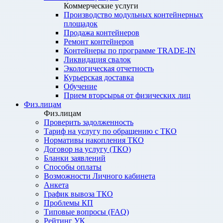
Коммерческие услуги
Производство модульных контейнерных
площадок
Продажа контейнеров
Ремонт контейнеров
Контейнеры по программе TRADE-IN
Ликвидация свалок
Экологическая отчетность
Курьерская доставка
Обучение
Прием вторсырья от физических лиц
Физ.лицам
Физ.лицам
Проверить задолженность
Тариф на услугу по обращению с ТКО
Нормативы накопления ТКО
Договор на услугу (ТКО)
Бланки заявлений
Способы оплаты
Возможности Личного кабинета
Анкета
График вывоза ТКО
Проблемы КП
Типовые вопросы (FAQ)
Рейтинг УК