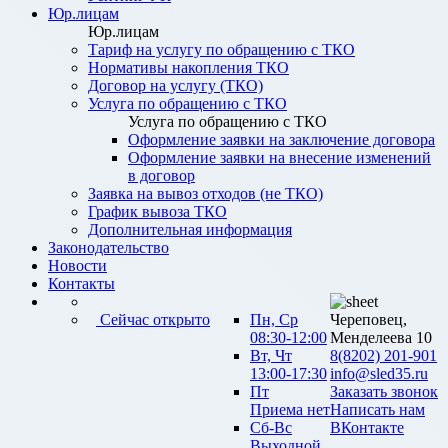
Юр.лицам
Юр.лицам
Тариф на услугу по обращению с ТКО
Нормативы накопления ТКО
Договор на услугу (ТКО)
Услуга по обращению с ТКО
Услуга по обращению с ТКО
Оформление заявки на заключение договора
Оформление заявки на внесение изменений
в договор
Заявка на вывоз отходов (не ТКО)
График вывоза ТКО
Дополнительная информация
Законодательство
Новости
Контакты
Сейчас открыто
Пн, Ср
Череповец,
08:30-12:00
Менделеева 10
Вт, Чт
8(8202) 201-901
13:00-17:30
info@sled35.ru
Пт
Заказать звонок
Приема нет
Написать нам
Сб-Вс
ВКонтакте
Выходной