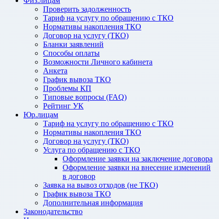
Физ.лицам
Проверить задолженность
Тариф на услугу по обращению с ТКО
Нормативы накопления ТКО
Договор на услугу (ТКО)
Бланки заявлений
Способы оплаты
Возможности Личного кабинета
Анкета
График вывоза ТКО
Проблемы КП
Типовые вопросы (FAQ)
Рейтинг УК
Юр.лицам
Тариф на услугу по обращению с ТКО
Нормативы накопления ТКО
Договор на услугу (ТКО)
Услуга по обращению с ТКО
Оформление заявки на заключение договора
Оформление заявки на внесение изменений
в договор
Заявка на вывоз отходов (не ТКО)
График вывоза ТКО
Дополнительная информация
Законодательство