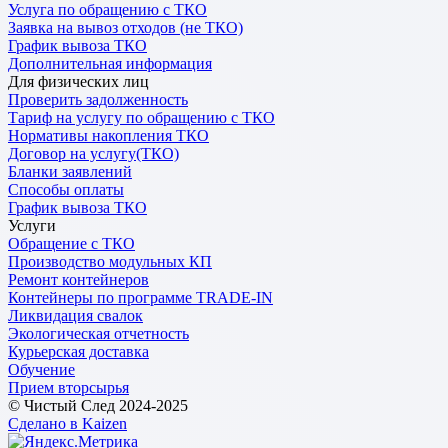
Услуга по обращению с ТКО
Заявка на вывоз отходов (не ТКО)
График вывоза ТКО
Дополнительная информация
Для физических лиц
Проверить задолженность
Тариф на услугу по обращению с ТКО
Нормативы накопления ТКО
Договор на услугу(ТКО)
Бланки заявлений
Способы оплаты
График вывоза ТКО
Услуги
Обращение с ТКО
Производство модульных КП
Ремонт контейнеров
Контейнеры по программе TRADE-IN
Ликвидация свалок
Экологическая отчетность
Курьерская доставка
Обучение
Прием вторсырья
© Чистый След 2024-2025
Сделано в Kaizen