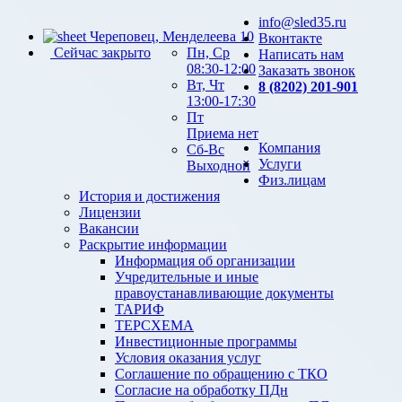
info@sled35.ru
Череповец, Менделеева 10
Вконтакте
Сейчас закрыто
Пн, Ср
Написать нам
08:30-12:00
Заказать звонок
Вт, Чт
8 (8202) 201-901
13:00-17:30
Пт
Приема нет
Компания
Сб-Вс
Услуги
Выходной
Физ.лицам
История и достижения
Лицензии
Вакансии
Раскрытие информации
Информация об организации
Учредительные и иные
правоустанавливающие документы
ТАРИФ
ТЕРСХЕМА
Инвестиционные программы
Условия оказания услуг
Соглашение по обращению с ТКО
Согласие на обработку ПДн