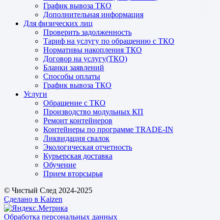
График вывоза ТКО
Дополнительная информация
Для физических лиц
Проверить задолженность
Тариф на услугу по обращению с ТКО
Нормативы накопления ТКО
Договор на услугу(ТКО)
Бланки заявлений
Способы оплаты
График вывоза ТКО
Услуги
Обращение с ТКО
Производство модульных КП
Ремонт контейнеров
Контейнеры по программе TRADE-IN
Ликвидация свалок
Экологическая отчетность
Курьерская доставка
Обучение
Прием вторсырья
© Чистый След 2024-2025
Сделано в Kaizen
Обработка персональных данных