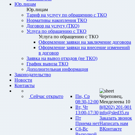
Юр.лицам
Юр.лицам
Тариф на услугу по обращению с ТКО
Нормативы накопления ТКО
Договор на услугу (ТКО)
Услуга по обращению с ТКО
Услуга по обращению с ТКО
Оформление заявки на заключение договора
Оформление заявки на внесение изменений
в договор
Заявка на вывоз отходов (не ТКО)
График вывоза ТКО
Дополнительная информация
Законодательство
Новости
Контакты
Сейчас открыто
Пн, Ср
Череповец,
08:30-12:00
Менделеева 10
Вт, Чт
8(8202) 201-901
13:00-17:30
info@sled35.ru
Пт
Заказать звонок
Приема нет
Написать нам
Сб-Вс
ВКонтакте
Выходной