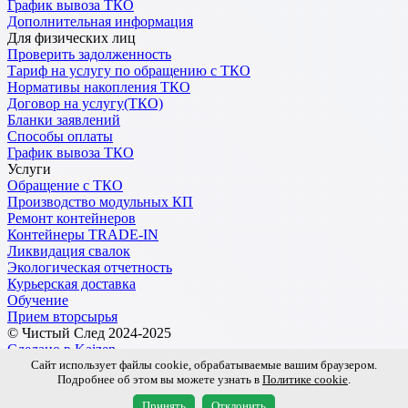
График вывоза ТКО
Дополнительная информация
Для физических лиц
Проверить задолженность
Тариф на услугу по обращению с ТКО
Нормативы накопления ТКО
Договор на услугу(ТКО)
Бланки заявлений
Способы оплаты
График вывоза ТКО
Услуги
Обращение с ТКО
Производство модульных КП
Ремонт контейнеров
Контейнеры TRADE-IN
Ликвидация свалок
Экологическая отчетность
Курьерская доставка
Обучение
Прием вторсырья
© Чистый След 2024-2025
Сделано в Kaizen
Сайт использует файлы cookie, обрабатываемые вашим браузером.
Подробнее об этом вы можете узнать в
Политике cookie
.
Обработка персональных данных
Пользовательское соглашение
Принять
Отклонить