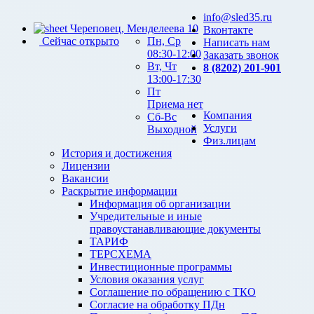
info@sled35.ru
Череповец, Менделеева 10
Вконтакте
Сейчас открыто
Пн, Ср
Написать нам
08:30-12:00
Заказать звонок
Вт, Чт
8 (8202) 201-901
13:00-17:30
Пт
Приема нет
Компания
Сб-Вс
Услуги
Выходной
Физ.лицам
История и достижения
Лицензии
Вакансии
Раскрытие информации
Информация об организации
Учредительные и иные
правоустанавливающие документы
ТАРИФ
ТЕРСХЕМА
Инвестиционные программы
Условия оказания услуг
Соглашение по обращению с ТКО
Согласие на обработку ПДн