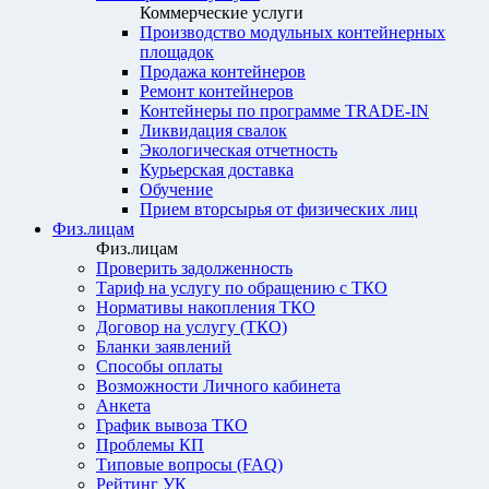
Коммерческие услуги
Производство модульных контейнерных
площадок
Продажа контейнеров
Ремонт контейнеров
Контейнеры по программе TRADE-IN
Ликвидация свалок
Экологическая отчетность
Курьерская доставка
Обучение
Прием вторсырья от физических лиц
Физ.лицам
Физ.лицам
Проверить задолженность
Тариф на услугу по обращению с ТКО
Нормативы накопления ТКО
Договор на услугу (ТКО)
Бланки заявлений
Способы оплаты
Возможности Личного кабинета
Анкета
График вывоза ТКО
Проблемы КП
Типовые вопросы (FAQ)
Рейтинг УК