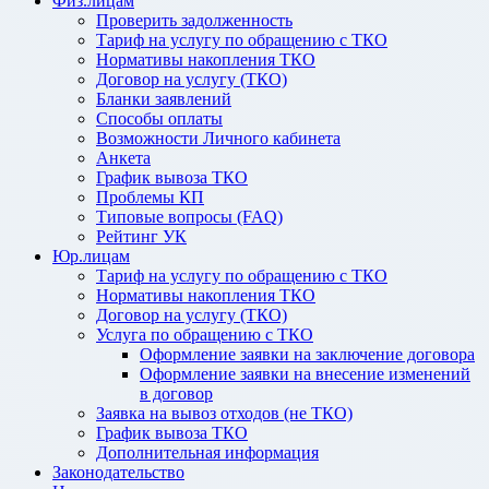
Физ.лицам
Проверить задолженность
Тариф на услугу по обращению с ТКО
Нормативы накопления ТКО
Договор на услугу (ТКО)
Бланки заявлений
Способы оплаты
Возможности Личного кабинета
Анкета
График вывоза ТКО
Проблемы КП
Типовые вопросы (FAQ)
Рейтинг УК
Юр.лицам
Тариф на услугу по обращению с ТКО
Нормативы накопления ТКО
Договор на услугу (ТКО)
Услуга по обращению с ТКО
Оформление заявки на заключение договора
Оформление заявки на внесение изменений
в договор
Заявка на вывоз отходов (не ТКО)
График вывоза ТКО
Дополнительная информация
Законодательство