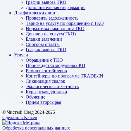
График вывоза ТКО
Дополнительная информация
Для физических лиц
Проверить задолженность
Тариф на услугу по обращению с ТКО
Нормативы накопления ТКО
Договор на услугу(ТКО)
Бланки заявлений
Способы оплаты
График вывоза ТКО
Услуги
Обращение с ТКО
Производство модульных КП
Ремонт контейнеров
Контейнеры по программе TRADE-IN
Ликвидация свалок
Экологическая отчетность
Курьерская доставка
Обучение
Прием вторсырья
© Чистый След 2024-2025
Сделано в Kaizen
Обработка персональных данных