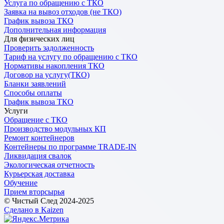
Услуга по обращению с ТКО
Заявка на вывоз отходов (не ТКО)
График вывоза ТКО
Дополнительная информация
Для физических лиц
Проверить задолженность
Тариф на услугу по обращению с ТКО
Нормативы накопления ТКО
Договор на услугу(ТКО)
Бланки заявлений
Способы оплаты
График вывоза ТКО
Услуги
Обращение с ТКО
Производство модульных КП
Ремонт контейнеров
Контейнеры по программе TRADE-IN
Ликвидация свалок
Экологическая отчетность
Курьерская доставка
Обучение
Прием вторсырья
© Чистый След 2024-2025
Сделано в Kaizen