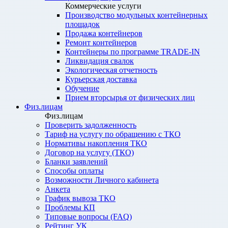
Коммерческие услуги
Производство модульных контейнерных
площадок
Продажа контейнеров
Ремонт контейнеров
Контейнеры по программе TRADE-IN
Ликвидация свалок
Экологическая отчетность
Курьерская доставка
Обучение
Прием вторсырья от физических лиц
Физ.лицам
Физ.лицам
Проверить задолженность
Тариф на услугу по обращению с ТКО
Нормативы накопления ТКО
Договор на услугу (ТКО)
Бланки заявлений
Способы оплаты
Возможности Личного кабинета
Анкета
График вывоза ТКО
Проблемы КП
Типовые вопросы (FAQ)
Рейтинг УК