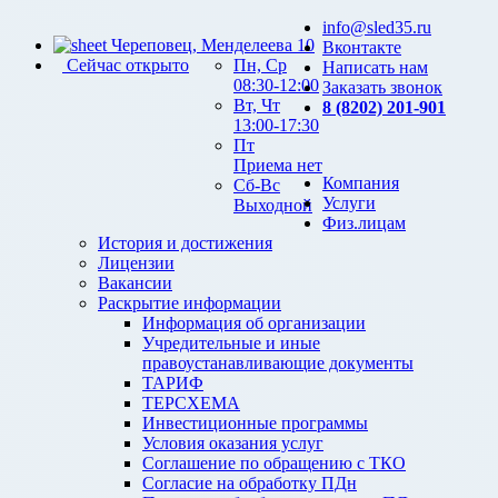
info@sled35.ru
Череповец, Менделеева 10
Вконтакте
Сейчас открыто
Пн, Ср
Написать нам
08:30-12:00
Заказать звонок
Вт, Чт
8 (8202) 201-901
13:00-17:30
Пт
Приема нет
Компания
Сб-Вс
Услуги
Выходной
Физ.лицам
История и достижения
Лицензии
Вакансии
Раскрытие информации
Информация об организации
Учредительные и иные
правоустанавливающие документы
ТАРИФ
ТЕРСХЕМА
Инвестиционные программы
Условия оказания услуг
Соглашение по обращению с ТКО
Согласие на обработку ПДн