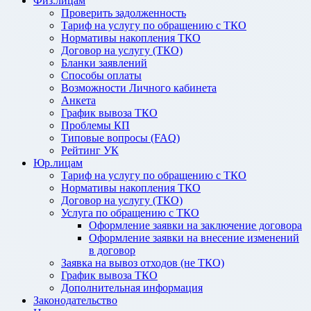
Физ.лицам
Проверить задолженность
Тариф на услугу по обращению с ТКО
Нормативы накопления ТКО
Договор на услугу (ТКО)
Бланки заявлений
Способы оплаты
Возможности Личного кабинета
Анкета
График вывоза ТКО
Проблемы КП
Типовые вопросы (FAQ)
Рейтинг УК
Юр.лицам
Тариф на услугу по обращению с ТКО
Нормативы накопления ТКО
Договор на услугу (ТКО)
Услуга по обращению с ТКО
Оформление заявки на заключение договора
Оформление заявки на внесение изменений
в договор
Заявка на вывоз отходов (не ТКО)
График вывоза ТКО
Дополнительная информация
Законодательство