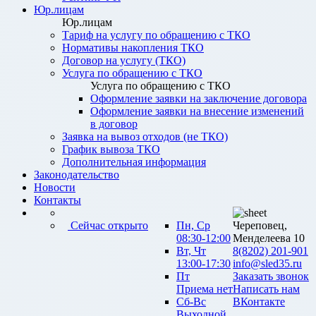
Юр.лицам
Юр.лицам
Тариф на услугу по обращению с ТКО
Нормативы накопления ТКО
Договор на услугу (ТКО)
Услуга по обращению с ТКО
Услуга по обращению с ТКО
Оформление заявки на заключение договора
Оформление заявки на внесение изменений
в договор
Заявка на вывоз отходов (не ТКО)
График вывоза ТКО
Дополнительная информация
Законодательство
Новости
Контакты
Сейчас открыто
Пн, Ср
Череповец,
08:30-12:00
Менделеева 10
Вт, Чт
8(8202) 201-901
13:00-17:30
info@sled35.ru
Пт
Заказать звонок
Приема нет
Написать нам
Сб-Вс
ВКонтакте
Выходной