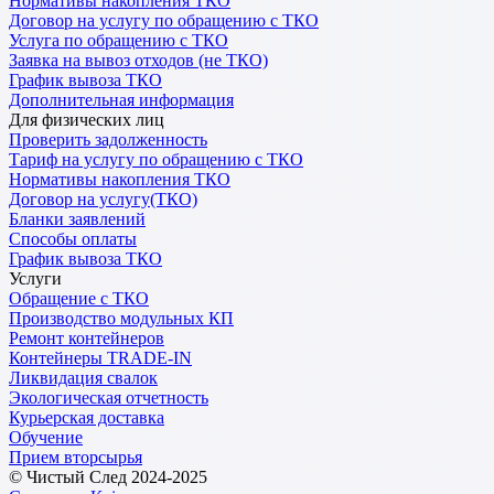
Нормативы накопления ТКО
Договор на услугу по обращению с ТКО
Услуга по обращению с ТКО
Заявка на вывоз отходов (не ТКО)
График вывоза ТКО
Дополнительная информация
Для физических лиц
Проверить задолженность
Тариф на услугу по обращению с ТКО
Нормативы накопления ТКО
Договор на услугу(ТКО)
Бланки заявлений
Способы оплаты
График вывоза ТКО
Услуги
Обращение с ТКО
Производство модульных КП
Ремонт контейнеров
Контейнеры TRADE-IN
Ликвидация свалок
Экологическая отчетность
Курьерская доставка
Обучение
Прием вторсырья
© Чистый След 2024-2025