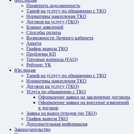
Физ.лицам
Проверить задолженность
Тариф на услугу по обращению с ТКО
Нормативы накопления ТКО
Договор на услугу (ТКО)
Бланки заявлений
Способы оплаты
Возможности Личного кабинета
Анкета
График вывоза ТКО
Проблемы КП
Типовые вопросы (FAQ)
Рейтинг УК
Юр.лицам
Тариф на услугу по обращению с ТКО
Нормативы накопления ТКО
Договор на услугу (ТКО)
Услуга по обращению с ТКО
Оформление заявки на заключение договора
Оформление заявки на внесение изменений
в договор
Заявка на вывоз отходов (не ТКО)
График вывоза ТКО
Дополнительная информация
Законодательство