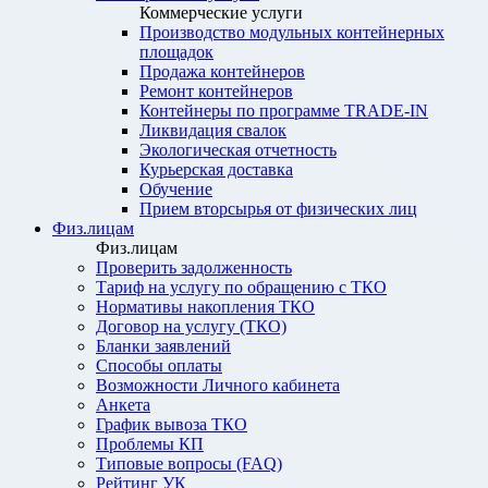
Коммерческие услуги
Производство модульных контейнерных
площадок
Продажа контейнеров
Ремонт контейнеров
Контейнеры по программе TRADE-IN
Ликвидация свалок
Экологическая отчетность
Курьерская доставка
Обучение
Прием вторсырья от физических лиц
Физ.лицам
Физ.лицам
Проверить задолженность
Тариф на услугу по обращению с ТКО
Нормативы накопления ТКО
Договор на услугу (ТКО)
Бланки заявлений
Способы оплаты
Возможности Личного кабинета
Анкета
График вывоза ТКО
Проблемы КП
Типовые вопросы (FAQ)
Рейтинг УК