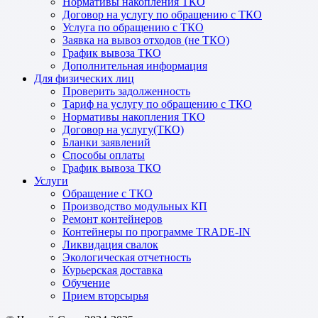
Нормативы накопления ТКО
Договор на услугу по обращению с ТКО
Услуга по обращению с ТКО
Заявка на вывоз отходов (не ТКО)
График вывоза ТКО
Дополнительная информация
Для физических лиц
Проверить задолженность
Тариф на услугу по обращению с ТКО
Нормативы накопления ТКО
Договор на услугу(ТКО)
Бланки заявлений
Способы оплаты
График вывоза ТКО
Услуги
Обращение с ТКО
Производство модульных КП
Ремонт контейнеров
Контейнеры по программе TRADE-IN
Ликвидация свалок
Экологическая отчетность
Курьерская доставка
Обучение
Прием вторсырья