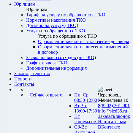
Юр.лицам
Юр.лицам
Тариф на услугу по обращению с ТКО
Нормативы накопления ТКО
Договор на услугу (ТКО)
Услуга по обращению с ТКО
Услуга по обращению с ТКО
Оформление заявки на заключение договора
Оформление заявки на внесение изменений
в договор
Заявка на вывоз отходов (не ТКО)
График вывоза ТКО
Дополнительная информация
Законодательство
Новости
Контакты
Сейчас открыто
Пн, Ср
Череповец,
08:30-12:00
Менделеева 10
Вт, Чт
8(8202) 201-901
13:00-17:30
info@sled35.ru
Пт
Заказать звонок
Приема нет
Написать нам
Сб-Вс
ВКонтакте
Выходной