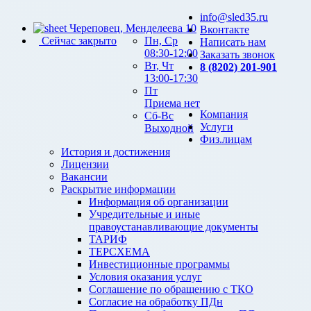
info@sled35.ru
Череповец, Менделеева 10
Вконтакте
Сейчас закрыто
Пн, Ср
Написать нам
08:30-12:00
Заказать звонок
Вт, Чт
8 (8202) 201-901
13:00-17:30
Пт
Приема нет
Компания
Сб-Вс
Услуги
Выходной
Физ.лицам
История и достижения
Лицензии
Вакансии
Раскрытие информации
Информация об организации
Учредительные и иные
правоустанавливающие документы
ТАРИФ
ТЕРСХЕМА
Инвестиционные программы
Условия оказания услуг
Соглашение по обращению с ТКО
Согласие на обработку ПДн