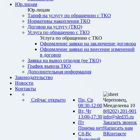
Юр.лицам
Юр.лицам
Тариф на услугу по обращению с ТКО
Нормативы накопления ТКО
Договор на услугу (ТКО)
Услуга по обращению с ТКО
Услуга по обращению с ТКО
Оформление заявки на заключение договора
Оформление заявки на внесение изменений
в договор
Заявка на вывоз отходов (не ТКО)
График вывоза ТКО
Дополнительная информация
Законодательство
Новости
Контакты
Сейчас открыто
Пн, Ср
Череповец,
08:30-12:00
Менделеева 10
Вт, Чт
8(8202) 201-901
13:00-17:30
info@sled35.ru
Пт
Заказать звонок
Приема нет
Написать нам
Сб-Вс
ВКонтакте
Выходной