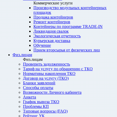
Коммерческие услуги
Производство модульных контейнерных
площадок
Продажа контейнеров
Ремонт контейнеров
Контейнеры по программе TRADE-IN
Ликвидация свалок
Экологическая отчетность
Курьерская доставка
Обучение
Прием вторсырья от физических лиц
Физ.лицам
Физ.лицам
Проверить задолженность
Тариф на услугу по обращению с ТКО
Нормативы накопления ТКО
Договор на услугу (ТКО)
Бланки заявлений
Способы оплаты
Возможности Личного кабинета
Анкета
График вывоза ТКО
Проблемы КП
Типовые вопросы (FAQ)
Рейтинг УК