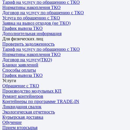
Тариф на услугу по обращению с ТКО
Нормативы накопления ТКО
Договор на услугу по обращению с ТКО
Услуга по обращению с ТКО
Заявка на вывоз отходов (не ТКО)
График вывоза ТКО
Дополнительная информация
Для физических лиц
Проверить задолженность
Тариф на услугу по обращению с ТКО
Нормативы накопления ТКО
Договор на услугу(ТКО)
Бланки заявлений
Способы оплаты
График вывоза ТКО
Услуги
Обращение с ТКО
Производство модульных КП
Ремонт контейнеров
Контейнеры по программе TRADE-IN
Ликвидация свалок
Экологическая отчетность
Курьерская доставка
Обучение
Прием вторсырья