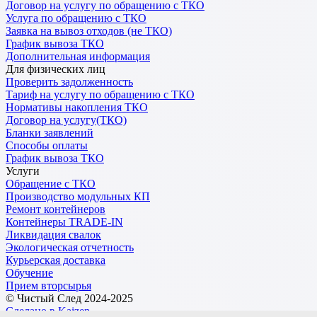
Договор на услугу по обращению с ТКО
Услуга по обращению с ТКО
Заявка на вывоз отходов (не ТКО)
График вывоза ТКО
Дополнительная информация
Для физических лиц
Проверить задолженность
Тариф на услугу по обращению с ТКО
Нормативы накопления ТКО
Договор на услугу(ТКО)
Бланки заявлений
Способы оплаты
График вывоза ТКО
Услуги
Обращение с ТКО
Производство модульных КП
Ремонт контейнеров
Контейнеры TRADE-IN
Ликвидация свалок
Экологическая отчетность
Курьерская доставка
Обучение
Прием вторсырья
© Чистый След 2024-2025
Сделано в Kaizen