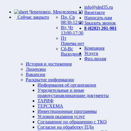
info@sled35.ru
Череповец, Менделеева 10
Вконтакте
Сейчас закрыто
Пн, Ср
Написать нам
08:30-12:00
Заказать звонок
Вт, Чт
8 (8202) 201-901
13:00-17:30
Пт
Приема нет
Компания
Сб-Вс
Услуги
Выходной
Физ.лицам
История и достижения
Лицензии
Вакансии
Раскрытие информации
Информация об организации
Учредительные и иные
правоустанавливающие документы
ТАРИФ
ТЕРСХЕМА
Инвестиционные программы
Условия оказания услуг
Соглашение по обращению с ТКО
Согласие на обработку ПДн