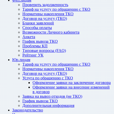
Физ.лицам
Проверить задолженность
Тариф на услугу по обращению с ТКО
Нормативы накопления ТКО
Договор на услугу (ТКО)
Бланки заявлений
Способы оплаты
Возможности Личного кабинета
Анкета
График вывоза ТКО
Проблемы КП
Типовые вопросы (FAQ)
Рейтинг УК
Юр.лицам
Тариф на услугу по обращению с ТКО
Нормативы накопления ТКО
Договор на услугу (ТКО)
Услуга по обращению с ТКО
Оформление заявки на заключение договора
Оформление заявки на внесение изменений
в договор
Заявка на вывоз отходов (не ТКО)
График вывоза ТКО
Дополнительная информация
Законодательство