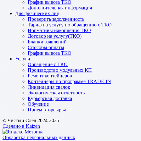
График вывоза ТКО
Дополнительная информация
Для физических лиц
Проверить задолженность
Тариф на услугу по обращению с ТКО
Нормативы накопления ТКО
Договор на услугу(ТКО)
Бланки заявлений
Способы оплаты
График вывоза ТКО
Услуги
Обращение с ТКО
Производство модульных КП
Ремонт контейнеров
Контейнеры по программе TRADE-IN
Ликвидация свалок
Экологическая отчетность
Курьерская доставка
Обучение
Прием вторсырья
© Чистый След 2024-2025
Сделано в Kaizen
Обработка персональных данных