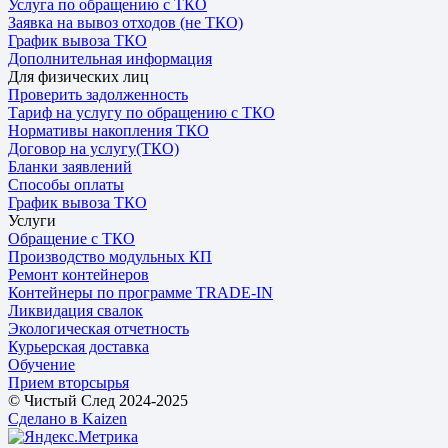
Услуга по обращению с ТКО
Заявка на вывоз отходов (не ТКО)
График вывоза ТКО
Дополнительная информация
Для физических лиц
Проверить задолженность
Тариф на услугу по обращению с ТКО
Нормативы накопления ТКО
Договор на услугу(ТКО)
Бланки заявлений
Способы оплаты
График вывоза ТКО
Услуги
Обращение с ТКО
Производство модульных КП
Ремонт контейнеров
Контейнеры по программе TRADE-IN
Ликвидация свалок
Экологическая отчетность
Курьерская доставка
Обучение
Прием вторсырья
© Чистый След 2024-2025
Сделано в Kaizen