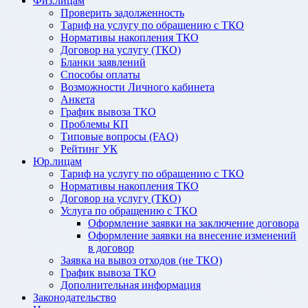
Физ.лицам
Проверить задолженность
Тариф на услугу по обращению с ТКО
Нормативы накопления ТКО
Договор на услугу (ТКО)
Бланки заявлений
Способы оплаты
Возможности Личного кабинета
Анкета
График вывоза ТКО
Проблемы КП
Типовые вопросы (FAQ)
Рейтинг УК
Юр.лицам
Тариф на услугу по обращению с ТКО
Нормативы накопления ТКО
Договор на услугу (ТКО)
Услуга по обращению с ТКО
Оформление заявки на заключение договора
Оформление заявки на внесение изменений
в договор
Заявка на вывоз отходов (не ТКО)
График вывоза ТКО
Дополнительная информация
Законодательство