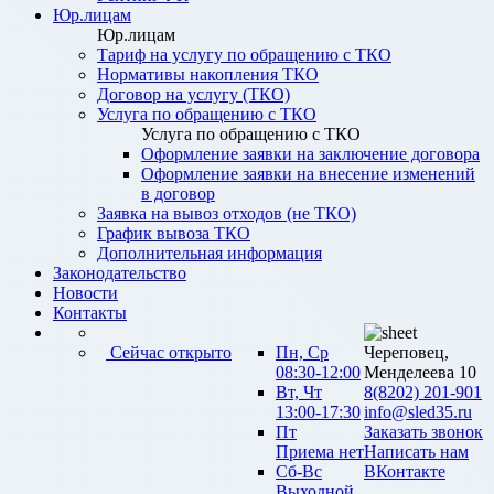
Юр.лицам
Юр.лицам
Тариф на услугу по обращению с ТКО
Нормативы накопления ТКО
Договор на услугу (ТКО)
Услуга по обращению с ТКО
Услуга по обращению с ТКО
Оформление заявки на заключение договора
Оформление заявки на внесение изменений
в договор
Заявка на вывоз отходов (не ТКО)
График вывоза ТКО
Дополнительная информация
Законодательство
Новости
Контакты
Сейчас открыто
Пн, Ср
Череповец,
08:30-12:00
Менделеева 10
Вт, Чт
8(8202) 201-901
13:00-17:30
info@sled35.ru
Пт
Заказать звонок
Приема нет
Написать нам
Сб-Вс
ВКонтакте
Выходной