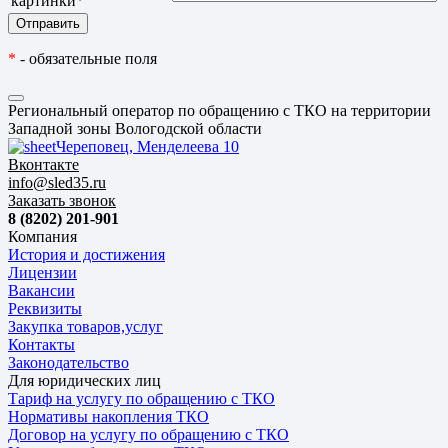
картинки
*
*
- обязательные поля
Региональный оператор по обращению с ТКО на территории
Западной зоны Вологодской области
Череповец, Менделеева 10
Вконтакте
info@sled35.ru
Заказать звонок
8 (8202) 201-901
Компания
История и достижения
Лицензии
Вакансии
Реквизиты
Закупка товаров,услуг
Контакты
Законодательство
Для юридических лиц
Тариф на услугу по обращению с ТКО
Нормативы накопления ТКО
Договор на услугу по обращению с ТКО