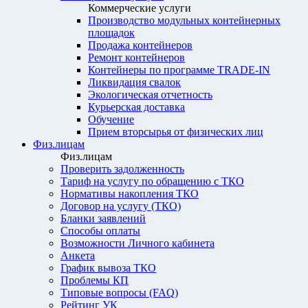
Коммерческие услуги
Производство модульных контейнерных
площадок
Продажа контейнеров
Ремонт контейнеров
Контейнеры по программе TRADE-IN
Ликвидация свалок
Экологическая отчетность
Курьерская доставка
Обучение
Прием вторсырья от физических лиц
Физ.лицам
Физ.лицам
Проверить задолженность
Тариф на услугу по обращению с ТКО
Нормативы накопления ТКО
Договор на услугу (ТКО)
Бланки заявлений
Способы оплаты
Возможности Личного кабинета
Анкета
График вывоза ТКО
Проблемы КП
Типовые вопросы (FAQ)
Рейтинг УК