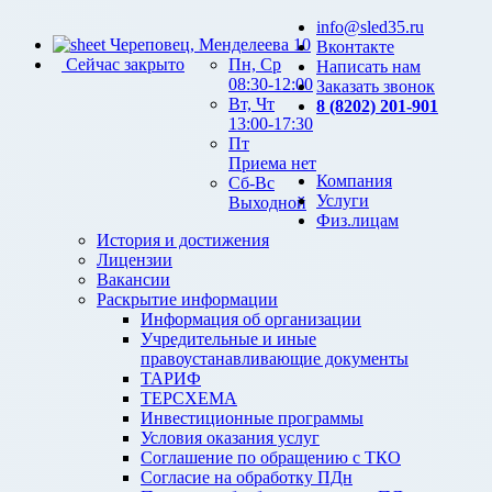
info@sled35.ru
Череповец, Менделеева 10
Вконтакте
Сейчас закрыто
Пн, Ср
Написать нам
08:30-12:00
Заказать звонок
Вт, Чт
8 (8202) 201-901
13:00-17:30
Пт
Приема нет
Компания
Сб-Вс
Услуги
Выходной
Физ.лицам
История и достижения
Лицензии
Вакансии
Раскрытие информации
Информация об организации
Учредительные и иные
правоустанавливающие документы
ТАРИФ
ТЕРСХЕМА
Инвестиционные программы
Условия оказания услуг
Соглашение по обращению с ТКО
Согласие на обработку ПДн