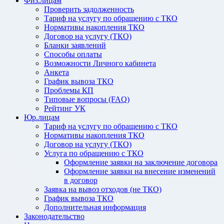
Физ.лицам
Проверить задолженность
Тариф на услугу по обращению с ТКО
Нормативы накопления ТКО
Договор на услугу (ТКО)
Бланки заявлений
Способы оплаты
Возможности Личного кабинета
Анкета
График вывоза ТКО
Проблемы КП
Типовые вопросы (FAQ)
Рейтинг УК
Юр.лицам
Тариф на услугу по обращению с ТКО
Нормативы накопления ТКО
Договор на услугу (ТКО)
Услуга по обращению с ТКО
Оформление заявки на заключение договора
Оформление заявки на внесение изменений
в договор
Заявка на вывоз отходов (не ТКО)
График вывоза ТКО
Дополнительная информация
Законодательство