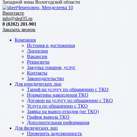
Западной зоны Вологодской области
Череповец, Менделеева 10
Вконтакте
info@sled35.ru
8 (8202) 201-901
Заказать звонок
Компания
История и достижения
Лицензии
Вакансии
Реквизиты
Закупка товаров, услуг
Контакты
Законодательство
Для юридических лиц
Тариф на услугу по обращению с ТКО
Нормативы накопления ТКО
Договор на услугу по обращению с ТКО
Услуга по обращению с ТКО
Заявка на вывоз отходов (не ТКО)
График вывоза ТКО
Дополнительная информация
Для физических лиц
Проверить задолженность