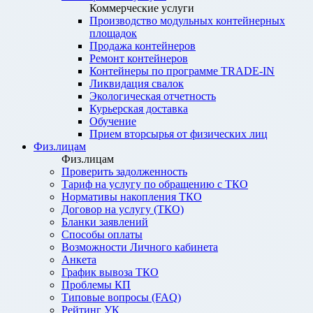
Коммерческие услуги
Производство модульных контейнерных
площадок
Продажа контейнеров
Ремонт контейнеров
Контейнеры по программе TRADE-IN
Ликвидация свалок
Экологическая отчетность
Курьерская доставка
Обучение
Прием вторсырья от физических лиц
Физ.лицам
Физ.лицам
Проверить задолженность
Тариф на услугу по обращению с ТКО
Нормативы накопления ТКО
Договор на услугу (ТКО)
Бланки заявлений
Способы оплаты
Возможности Личного кабинета
Анкета
График вывоза ТКО
Проблемы КП
Типовые вопросы (FAQ)
Рейтинг УК