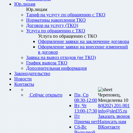
Юр.лицам
Юр.лицам
Тариф на услугу по обращению с ТКО
Нормативы накопления ТКО
Договор на услугу (ТКО)
Услуга по обращению с ТКО
Услуга по обращению с ТКО
Оформление заявки на заключение договора
Оформление заявки на внесение изменений
в договор
Заявка на вывоз отходов (не ТКО)
График вывоза ТКО
Дополнительная информация
Законодательство
Новости
Контакты
Сейчас открыто
Пн, Ср
Череповец,
08:30-12:00
Менделеева 10
Вт, Чт
8(8202) 201-901
13:00-17:30
info@sled35.ru
Пт
Заказать звонок
Приема нет
Написать нам
Сб-Вс
ВКонтакте
Выходной