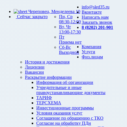
info@sled35.ru
Череповец, Менделеева 10
Вконтакте
Сейчас закрыто
Пн, Ср
Написать нам
08:30-12:00
Заказать звонок
Вт, Чт
8 (8202) 201-901
13:00-17:30
Пт
Приема нет
Компания
Сб-Вс
Услуги
Выходной
Физ.лицам
История и достижения
Лицензии
Вакансии
Раскрытие информации
Информация об организации
Учредительные и иные
правоустанавливающие документы
ТАРИФ
ТЕРСХЕМА
Инвестиционные программы
Условия оказания услуг
Соглашение по обращению с ТКО
Согласие на обработку ПДн