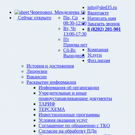
info@sled35.ru
Череповец, Менделеева 10
Вконтакте
Сейчас открыто
Пн, Ср
Написать нам
08:30-12:00
Заказать звонок
Вт, Чт
8 (8202) 201-901
13:00-17:30
Пт
Приема нет
Компания
Сб-Вс
Услуги
Выходной
Физ.лицам
История и достижения
Лицензии
Вакансии
Раскрытие информации
Информация об организации
Учредительные и иные
правоустанавливающие документы
ТАРИФ
ТЕРСХЕМА
Инвестиционные программы
Условия оказания услуг
Соглашение по обращению с ТКО
Согласие на обработку ПДн