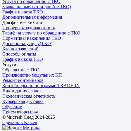
Услуга по обращению с ТКО
Заявка на вывоз отходов (не ТКО)
График вывоза ТКО
Дополнительная информация
Для физических лиц
Проверить задолженность
Тариф на услугу по обращению с ТКО
Нормативы накопления ТКО
Договор на услугу(ТКО)
Бланки заявлений
Способы оплаты
График вывоза ТКО
Услуги
Обращение с ТКО
Производство модульных КП
Ремонт контейнеров
Контейнеры по программе TRADE-IN
Ликвидация свалок
Экологическая отчетность
Курьерская доставка
Обучение
Прием вторсырья
© Чистый След 2024-2025
Сделано в Kaizen