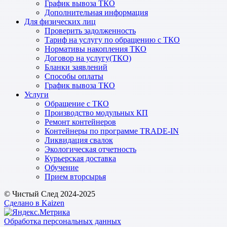
График вывоза ТКО
Дополнительная информация
Для физических лиц
Проверить задолженность
Тариф на услугу по обращению с ТКО
Нормативы накопления ТКО
Договор на услугу(ТКО)
Бланки заявлений
Способы оплаты
График вывоза ТКО
Услуги
Обращение с ТКО
Производство модульных КП
Ремонт контейнеров
Контейнеры по программе TRADE-IN
Ликвидация свалок
Экологическая отчетность
Курьерская доставка
Обучение
Прием вторсырья
© Чистый След 2024-2025
Сделано в Kaizen
Обработка персональных данных