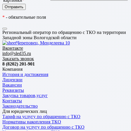
картинки
*
*
- обязательные поля
Региональный оператор по обращению с ТКО на территории
Западной зоны Вологодской области
Череповец, Менделеева 10
Вконтакте
info@sled35.ru
Заказать звонок
8 (8202) 201-901
Компания
История и достижения
Лицензии
Вакансии
Реквизиты
Закупка товаров,услуг
Контакты
Законодательство
Для юридических лиц
Тариф на услугу по обращению с ТКО
Нормативы накопления ТКО
Договор на услугу по обращению с ТКО