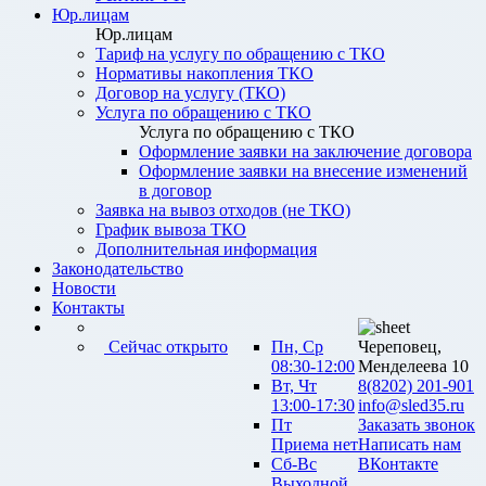
Юр.лицам
Юр.лицам
Тариф на услугу по обращению с ТКО
Нормативы накопления ТКО
Договор на услугу (ТКО)
Услуга по обращению с ТКО
Услуга по обращению с ТКО
Оформление заявки на заключение договора
Оформление заявки на внесение изменений
в договор
Заявка на вывоз отходов (не ТКО)
График вывоза ТКО
Дополнительная информация
Законодательство
Новости
Контакты
Сейчас открыто
Пн, Ср
Череповец,
08:30-12:00
Менделеева 10
Вт, Чт
8(8202) 201-901
13:00-17:30
info@sled35.ru
Пт
Заказать звонок
Приема нет
Написать нам
Сб-Вс
ВКонтакте
Выходной