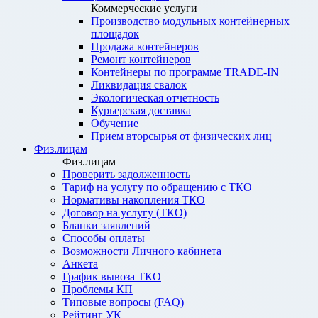
Коммерческие услуги
Производство модульных контейнерных
площадок
Продажа контейнеров
Ремонт контейнеров
Контейнеры по программе TRADE-IN
Ликвидация свалок
Экологическая отчетность
Курьерская доставка
Обучение
Прием вторсырья от физических лиц
Физ.лицам
Физ.лицам
Проверить задолженность
Тариф на услугу по обращению с ТКО
Нормативы накопления ТКО
Договор на услугу (ТКО)
Бланки заявлений
Способы оплаты
Возможности Личного кабинета
Анкета
График вывоза ТКО
Проблемы КП
Типовые вопросы (FAQ)
Рейтинг УК