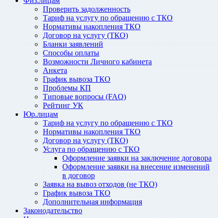
Физ.лицам
Проверить задолженность
Тариф на услугу по обращению с ТКО
Нормативы накопления ТКО
Договор на услугу (ТКО)
Бланки заявлений
Способы оплаты
Возможности Личного кабинета
Анкета
График вывоза ТКО
Проблемы КП
Типовые вопросы (FAQ)
Рейтинг УК
Юр.лицам
Тариф на услугу по обращению с ТКО
Нормативы накопления ТКО
Договор на услугу (ТКО)
Услуга по обращению с ТКО
Оформление заявки на заключение договора
Оформление заявки на внесение изменений
в договор
Заявка на вывоз отходов (не ТКО)
График вывоза ТКО
Дополнительная информация
Законодательство