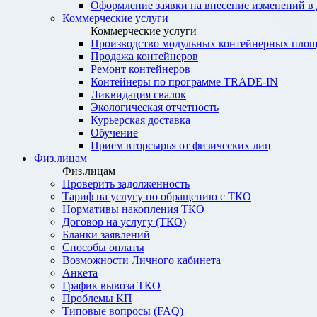
Оформление заявки на внесение изменений в
Коммерческие услуги
Коммерческие услуги
Производство модульных контейнерных площ
Продажа контейнеров
Ремонт контейнеров
Контейнеры по программе TRADE-IN
Ликвидация свалок
Экологическая отчетность
Курьерская доставка
Обучение
Прием вторсырья от физических лиц
Физ.лицам
Физ.лицам
Проверить задолженность
Тариф на услугу по обращению с ТКО
Нормативы накопления ТКО
Договор на услугу (ТКО)
Бланки заявлений
Способы оплаты
Возможности Личного кабинета
Анкета
График вывоза ТКО
Проблемы КП
Типовые вопросы (FAQ)