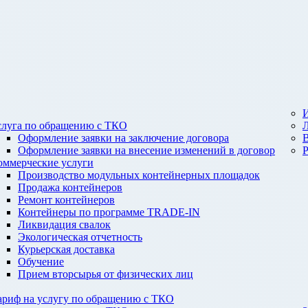
И
слуга по обращению с ТКО
Оформление заявки на заключение договора
Оформление заявки на внесение изменений в договор
оммерческие услуги
Производство модульных контейнерных площадок
Продажа контейнеров
Ремонт контейнеров
Контейнеры по программе TRADE-IN
Ликвидация свалок
Экологическая отчетность
Курьерская доставка
Обучение
Прием вторсырья от физических лиц
ариф на услугу по обращению с ТКО