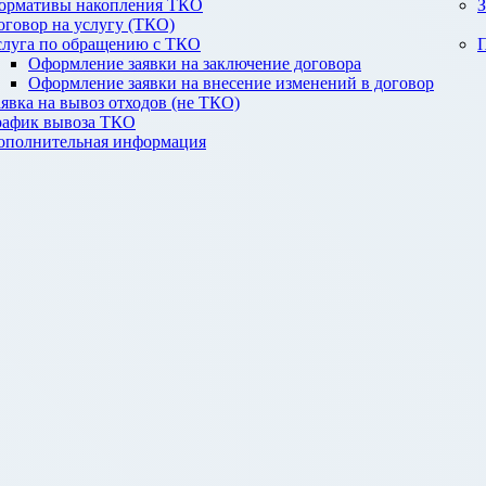
ормативы накопления ТКО
З
оговор на услугу (ТКО)
слуга по обращению с ТКО
П
Оформление заявки на заключение договора
Оформление заявки на внесение изменений в договор
аявка на вывоз отходов (не ТКО)
рафик вывоза ТКО
ополнительная информация