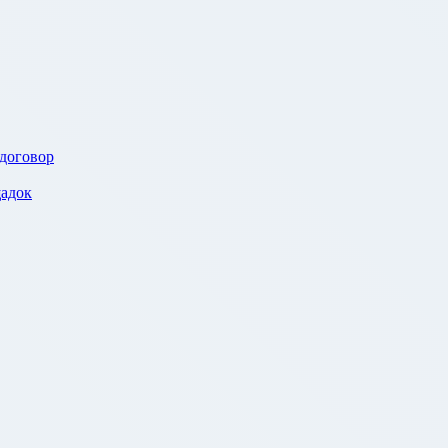
 договор
адок