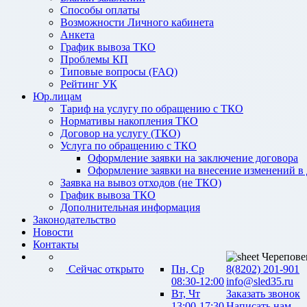
Способы оплаты
Возможности Личного кабинета
Анкета
График вывоза ТКО
Проблемы КП
Типовые вопросы (FAQ)
Рейтинг УК
Юр.лицам
Тариф на услугу по обращению с ТКО
Нормативы накопления ТКО
Договор на услугу (ТКО)
Услуга по обращению с ТКО
Оформление заявки на заключение договора
Оформление заявки на внесение изменений в
Заявка на вывоз отходов (не ТКО)
График вывоза ТКО
Дополнительная информация
Законодательство
Новости
Контакты
Черепове
Сейчас открыто
Пн, Ср
8(8202) 201-901
08:30-12:00
info@sled35.ru
Вт, Чт
Заказать звонок
13:00-17:30
Написать нам