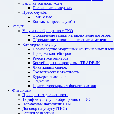
Закупка товаров, услуг
Положение о закупках
Пресс-служба
СМИ о нас
Контакты пресс-службы
Услуги
Услуга по обращению с ТКО
Оформление заявки на заключение договора
Оформление заявки на внесение изменений в
Коммерческие услуги
Производство модульных контейнерных площ
Продажа контейнеров
Ремонт контейнеров
Контейнеры по программе TRADE-IN
Ликвидация свалок
Экологическая отчетность
Курьерская доставка
Обучение
Прием вторсырья от физических лиц
Физ.лицам
Проверить задолженность
Тариф на услугу по обращению с ТКО
Нормативы накопления ТКО
Договор на услугу (ТКО)
Бланки заявлений