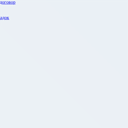
 договор
адок