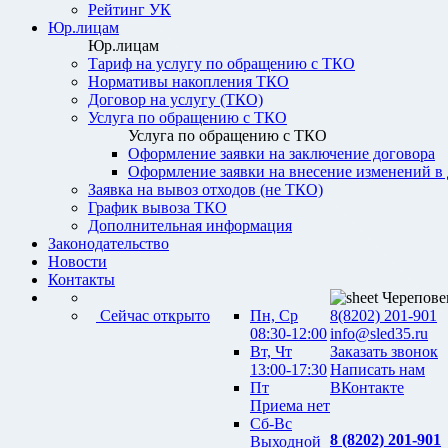
Рейтинг УК
Юр.лицам
Юр.лицам
Тариф на услугу по обращению с ТКО
Нормативы накопления ТКО
Договор на услугу (ТКО)
Услуга по обращению с ТКО
Услуга по обращению с ТКО
Оформление заявки на заключение договора
Оформление заявки на внесение изменений в
Заявка на вывоз отходов (не ТКО)
График вывоза ТКО
Дополнительная информация
Законодательство
Новости
Контакты
Черепове
Сейчас открыто
Пн, Ср
8(8202) 201-901
08:30-12:00
info@sled35.ru
Вт, Чт
Заказать звонок
13:00-17:30
Написать нам
Пт
ВКонтакте
Приема нет
Сб-Вс
8 (8202) 201-901
Выходной