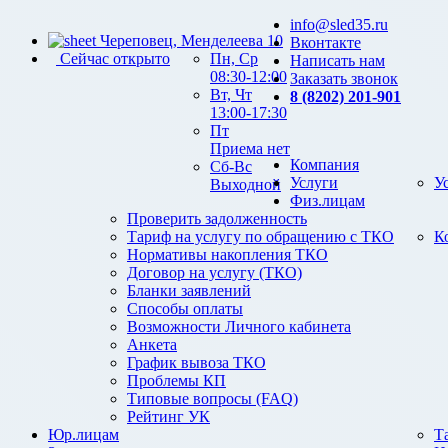
info@sled35.ru
Череповец, Менделеева 10
Вконтакте
Сейчас открыто
Пн, Ср
Написать нам
08:30-12:00
Заказать звонок
Вт, Чт
8 (8202) 201-901
13:00-17:30
Пт
Приема нет
Компания
Сб-Вс
Услуги
У
Выходной
Физ.лицам
Проверить задолженность
Тариф на услугу по обращению с ТКО
К
Нормативы накопления ТКО
Договор на услугу (ТКО)
Бланки заявлений
Способы оплаты
Возможности Личного кабинета
Анкета
График вывоза ТКО
Проблемы КП
Типовые вопросы (FAQ)
Рейтинг УК
Юр.лицам
Т