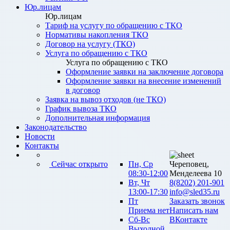
Юр.лицам
Юр.лицам
Тариф на услугу по обращению с ТКО
Нормативы накопления ТКО
Договор на услугу (ТКО)
Услуга по обращению с ТКО
Услуга по обращению с ТКО
Оформление заявки на заключение договора
Оформление заявки на внесение изменений
в договор
Заявка на вывоз отходов (не ТКО)
График вывоза ТКО
Дополнительная информация
Законодательство
Новости
Контакты
Сейчас открыто
Пн, Ср
Череповец,
08:30-12:00
Менделеева 10
Вт, Чт
8(8202) 201-901
13:00-17:30
info@sled35.ru
Пт
Заказать звонок
Приема нет
Написать нам
Сб-Вс
ВКонтакте
Выходной