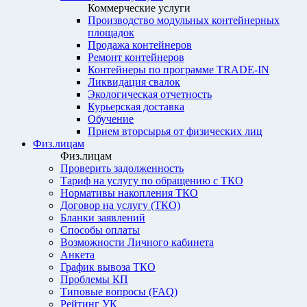
Коммерческие услуги
Производство модульных контейнерных
площадок
Продажа контейнеров
Ремонт контейнеров
Контейнеры по программе TRADE-IN
Ликвидация свалок
Экологическая отчетность
Курьерская доставка
Обучение
Прием вторсырья от физических лиц
Физ.лицам
Физ.лицам
Проверить задолженность
Тариф на услугу по обращению с ТКО
Нормативы накопления ТКО
Договор на услугу (ТКО)
Бланки заявлений
Способы оплаты
Возможности Личного кабинета
Анкета
График вывоза ТКО
Проблемы КП
Типовые вопросы (FAQ)
Рейтинг УК