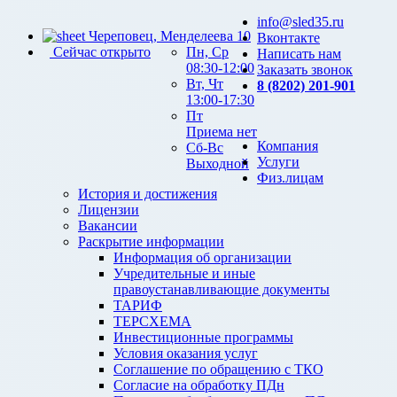
info@sled35.ru
Череповец, Менделеева 10
Вконтакте
Сейчас открыто
Пн, Ср
Написать нам
08:30-12:00
Заказать звонок
Вт, Чт
8 (8202) 201-901
13:00-17:30
Пт
Приема нет
Компания
Сб-Вс
Услуги
Выходной
Физ.лицам
История и достижения
Лицензии
Вакансии
Раскрытие информации
Информация об организации
Учредительные и иные
правоустанавливающие документы
ТАРИФ
ТЕРСХЕМА
Инвестиционные программы
Условия оказания услуг
Соглашение по обращению с ТКО
Согласие на обработку ПДн