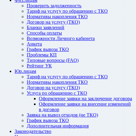
Физ.лицам
Проверить задолженность
Тариф на услугу по обращению с ТКО
Нормативы накопления ТКО
Договор на услугу (ТКО)
Бланки заявлений
Способы оплаты
Возможности Личного кабинета
Анкета
График вывоза ТКО
Проблемы КП
Типовые вопросы (FAQ)
Рейтинг УК
Юр.лицам
Тариф на услугу по обращению с ТКО
Нормативы накопления ТКО
Договор на услугу (ТКО)
Услуга по обращению с ТКО
Оформление заявки на заключение договора
Оформление заявки на внесение изменений
в договор
Заявка на вывоз отходов (не ТКО)
График вывоза ТКО
Дополнительная информация
Законодательство