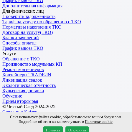
График вывоза ТКО
Дополнительная информация
Для физических лиц
Проверить задолженность
Тариф на услугу по обращению с ТКО
Нормативы накопления ТКО
Договор на услугу(ТКО)
Бланки заявлений
Способы оплаты
График вывоза ТКО
Услуги
Обращение с ТКО
Производство модульных КП
Ремонт контейнеров
Контейнеры TRADE-IN
Ликвидация свалок
Экологическая отчетность
Курьерская доставка
Обучение
Прием вторсырья
© Чистый След 2024-2025
Сделано в Kaizen
Сайт использует файлы cookie, обрабатываемые вашим браузером.
Подробнее об этом вы можете узнать в
Политике cookie
.
Обработка персональных данных
Пользовательское соглашение
Принять
Отклонить