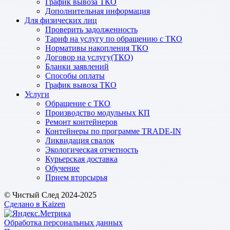
График вывоза ТКО
Дополнительная информация
Для физических лиц
Проверить задолженность
Тариф на услугу по обращению с ТКО
Нормативы накопления ТКО
Договор на услугу(ТКО)
Бланки заявлений
Способы оплаты
График вывоза ТКО
Услуги
Обращение с ТКО
Производство модульных КП
Ремонт контейнеров
Контейнеры по программе TRADE-IN
Ликвидация свалок
Экологическая отчетность
Курьерская доставка
Обучение
Прием вторсырья
© Чистый След 2024-2025
Сделано в Kaizen
Обработка персональных данных