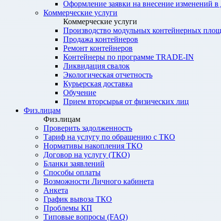
Оформление заявки на внесение изменений в
Коммерческие услуги
Коммерческие услуги
Производство модульных контейнерных площ
Продажа контейнеров
Ремонт контейнеров
Контейнеры по программе TRADE-IN
Ликвидация свалок
Экологическая отчетность
Курьерская доставка
Обучение
Прием вторсырья от физических лиц
Физ.лицам
Физ.лицам
Проверить задолженность
Тариф на услугу по обращению с ТКО
Нормативы накопления ТКО
Договор на услугу (ТКО)
Бланки заявлений
Способы оплаты
Возможности Личного кабинета
Анкета
График вывоза ТКО
Проблемы КП
Типовые вопросы (FAQ)