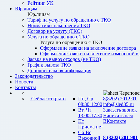
Рейтинг УК
Юр.лицам
Юр.лицам
Тариф на услугу по обращению с ТКО
Нормативы накопления ТКО
Договор на услугу (ТКО)
Услуга по обращению с ТКО
Услуга по обращению с ТКО
Оформление заявки на заключение договора
Оформление заявки на внесение изменений в
Заявка на вывоз отходов (не ТКО)
График вывоза ТКО
Дополнительная информация
Законодательство
Новости
Контакты
Черепове
Сейчас открыто
Пн, Ср
8(8202) 201-901
08:30-12:00
info@sled35.ru
Вт, Чт
Заказать звонок
13:00-17:30
Написать нам
Пт
ВКонтакте
Приема нет
Сб-Вс
8 (8202) 201-901
Выходной