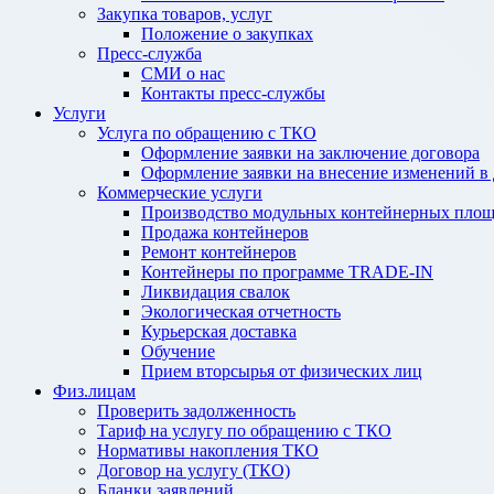
Закупка товаров, услуг
Положение о закупках
Пресс-служба
СМИ о нас
Контакты пресс-службы
Услуги
Услуга по обращению с ТКО
Оформление заявки на заключение договора
Оформление заявки на внесение изменений в
Коммерческие услуги
Производство модульных контейнерных площ
Продажа контейнеров
Ремонт контейнеров
Контейнеры по программе TRADE-IN
Ликвидация свалок
Экологическая отчетность
Курьерская доставка
Обучение
Прием вторсырья от физических лиц
Физ.лицам
Проверить задолженность
Тариф на услугу по обращению с ТКО
Нормативы накопления ТКО
Договор на услугу (ТКО)
Бланки заявлений