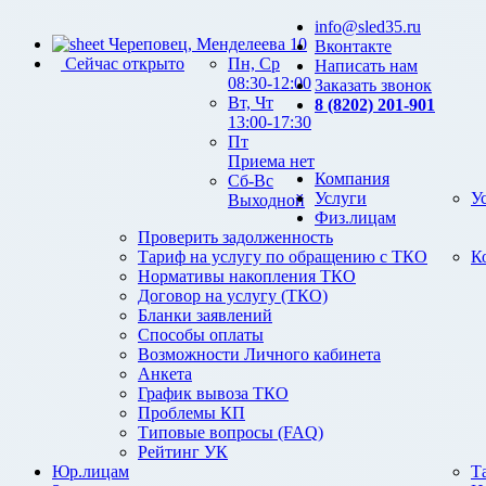
info@sled35.ru
Череповец, Менделеева 10
Вконтакте
Сейчас открыто
Пн, Ср
Написать нам
08:30-12:00
Заказать звонок
Вт, Чт
8 (8202) 201-901
13:00-17:30
Пт
Приема нет
Компания
Сб-Вс
Услуги
У
Выходной
Физ.лицам
Проверить задолженность
Тариф на услугу по обращению с ТКО
К
Нормативы накопления ТКО
Договор на услугу (ТКО)
Бланки заявлений
Способы оплаты
Возможности Личного кабинета
Анкета
График вывоза ТКО
Проблемы КП
Типовые вопросы (FAQ)
Рейтинг УК
Юр.лицам
Т