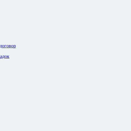
 договор
адок