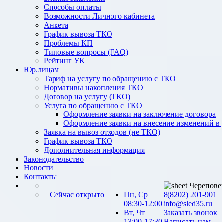
Способы оплаты
Возможности Личного кабинета
Анкета
График вывоза ТКО
Проблемы КП
Типовые вопросы (FAQ)
Рейтинг УК
Юр.лицам
Тариф на услугу по обращению с ТКО
Нормативы накопления ТКО
Договор на услугу (ТКО)
Услуга по обращению с ТКО
Оформление заявки на заключение договора
Оформление заявки на внесение изменений в
Заявка на вывоз отходов (не ТКО)
График вывоза ТКО
Дополнительная информация
Законодательство
Новости
Контакты
Черепове
Сейчас открыто
Пн, Ср
8(8202) 201-901
08:30-12:00
info@sled35.ru
Вт, Чт
Заказать звонок
13:00-17:30
Написать нам