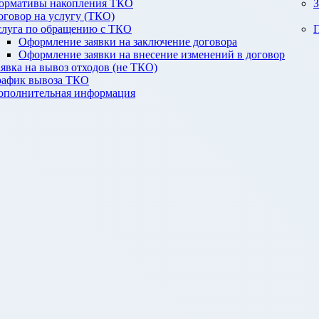
ормативы накопления ТКО
З
оговор на услугу (ТКО)
слуга по обращению с ТКО
П
Оформление заявки на заключение договора
Оформление заявки на внесение изменений в договор
аявка на вывоз отходов (не ТКО)
рафик вывоза ТКО
ополнительная информация