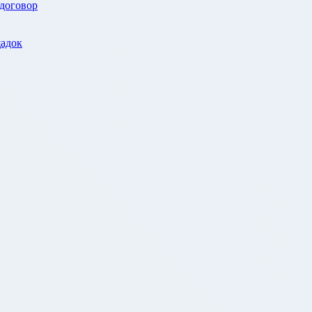
 договор
адок