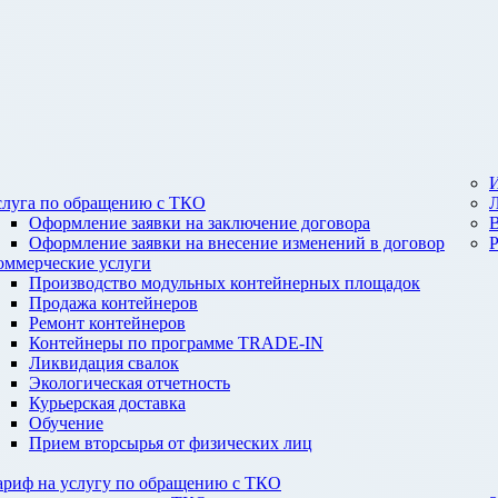
И
слуга по обращению с ТКО
Оформление заявки на заключение договора
Оформление заявки на внесение изменений в договор
оммерческие услуги
Производство модульных контейнерных площадок
Продажа контейнеров
Ремонт контейнеров
Контейнеры по программе TRADE-IN
Ликвидация свалок
Экологическая отчетность
Курьерская доставка
Обучение
Прием вторсырья от физических лиц
ариф на услугу по обращению с ТКО