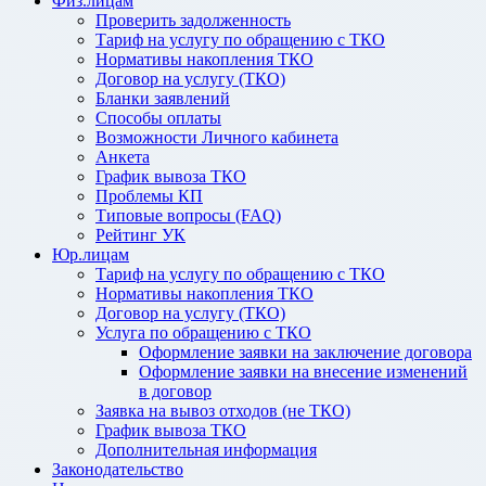
Физ.лицам
Проверить задолженность
Тариф на услугу по обращению с ТКО
Нормативы накопления ТКО
Договор на услугу (ТКО)
Бланки заявлений
Способы оплаты
Возможности Личного кабинета
Анкета
График вывоза ТКО
Проблемы КП
Типовые вопросы (FAQ)
Рейтинг УК
Юр.лицам
Тариф на услугу по обращению с ТКО
Нормативы накопления ТКО
Договор на услугу (ТКО)
Услуга по обращению с ТКО
Оформление заявки на заключение договора
Оформление заявки на внесение изменений
в договор
Заявка на вывоз отходов (не ТКО)
График вывоза ТКО
Дополнительная информация
Законодательство