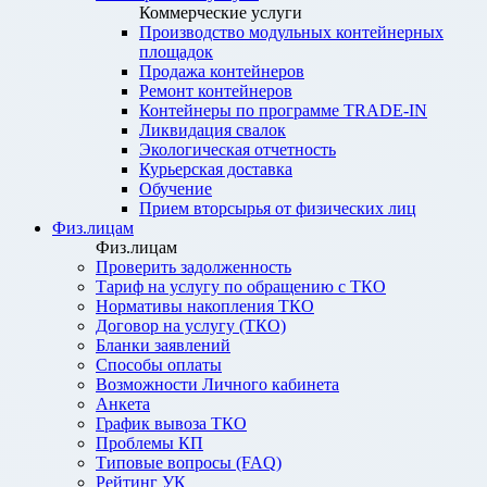
Коммерческие услуги
Производство модульных контейнерных
площадок
Продажа контейнеров
Ремонт контейнеров
Контейнеры по программе TRADE-IN
Ликвидация свалок
Экологическая отчетность
Курьерская доставка
Обучение
Прием вторсырья от физических лиц
Физ.лицам
Физ.лицам
Проверить задолженность
Тариф на услугу по обращению с ТКО
Нормативы накопления ТКО
Договор на услугу (ТКО)
Бланки заявлений
Способы оплаты
Возможности Личного кабинета
Анкета
График вывоза ТКО
Проблемы КП
Типовые вопросы (FAQ)
Рейтинг УК