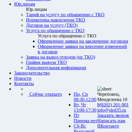
Юр.лицам
Юр.лицам
Тариф на услугу по обращению с ТКО
Нормативы накопления ТКО
Договор на услугу (ТКО)
Услуга по обращению с ТКО
Услуга по обращению с ТКО
Оформление заявки на заключение договора
Оформление заявки на внесение изменений
в договор
Заявка на вывоз отходов (не ТКО)
График вывоза ТКО
Дополнительная информация
Законодательство
Новости
Контакты
Сейчас открыто
Пн, Ср
Череповец,
08:30-12:00
Менделеева 10
Вт, Чт
8(8202) 201-901
13:00-17:30
info@sled35.ru
Пт
Заказать звонок
Приема нет
Написать нам
Сб-Вс
ВКонтакте
Выходной