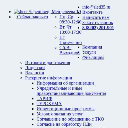
info@sled35.ru
Череповец, Менделеева 10
Вконтакте
Сейчас закрыто
Пн, Ср
Написать нам
08:30-12:00
Заказать звонок
Вт, Чт
8 (8202) 201-901
13:00-17:30
Пт
Приема нет
Компания
Сб-Вс
Услуги
Выходной
Физ.лицам
История и достижения
Лицензии
Вакансии
Раскрытие информации
Информация об организации
Учредительные и иные
правоустанавливающие документы
ТАРИФ
ТЕРСХЕМА
Инвестиционные программы
Условия оказания услуг
Соглашение по обращению с ТКО
Согласие на обработку ПДн