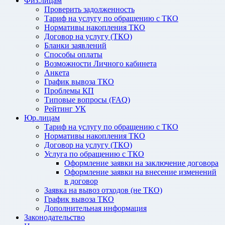
Физ.лицам
Проверить задолженность
Тариф на услугу по обращению с ТКО
Нормативы накопления ТКО
Договор на услугу (ТКО)
Бланки заявлений
Способы оплаты
Возможности Личного кабинета
Анкета
График вывоза ТКО
Проблемы КП
Типовые вопросы (FAQ)
Рейтинг УК
Юр.лицам
Тариф на услугу по обращению с ТКО
Нормативы накопления ТКО
Договор на услугу (ТКО)
Услуга по обращению с ТКО
Оформление заявки на заключение договора
Оформление заявки на внесение изменений
в договор
Заявка на вывоз отходов (не ТКО)
График вывоза ТКО
Дополнительная информация
Законодательство