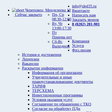
info@sled35.ru
Череповец, Менделеева 10
Вконтакте
Сейчас закрыто
Пн, Ср
Написать нам
08:30-12:00
Заказать звонок
Вт, Чт
8 (8202) 201-901
13:00-17:30
Пт
Приема нет
Компания
Сб-Вс
Услуги
Выходной
Физ.лицам
История и достижения
Лицензии
Вакансии
Раскрытие информации
Информация об организации
Учредительные и иные
правоустанавливающие документы
ТАРИФ
ТЕРСХЕМА
Инвестиционные программы
Условия оказания услуг
Соглашение по обращению с ТКО
Согласие на обработку ПДн