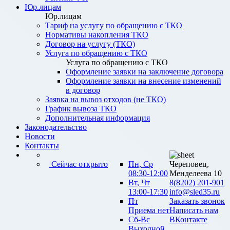
Юр.лицам
Юр.лицам
Тариф на услугу по обращению с ТКО
Нормативы накопления ТКО
Договор на услугу (ТКО)
Услуга по обращению с ТКО
Услуга по обращению с ТКО
Оформление заявки на заключение договора
Оформление заявки на внесение изменений
в договор
Заявка на вывоз отходов (не ТКО)
График вывоза ТКО
Дополнительная информация
Законодательство
Новости
Контакты
Сейчас открыто
Пн, Ср
Череповец,
08:30-12:00
Менделеева 10
Вт, Чт
8(8202) 201-901
13:00-17:30
info@sled35.ru
Пт
Заказать звонок
Приема нет
Написать нам
Сб-Вс
ВКонтакте
Выходной