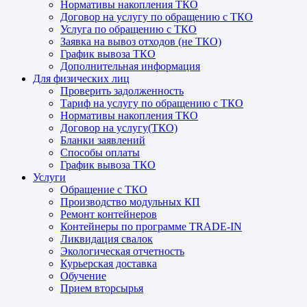
Нормативы накопления ТКО
Договор на услугу по обращению с ТКО
Услуга по обращению с ТКО
Заявка на вывоз отходов (не ТКО)
График вывоза ТКО
Дополнительная информация
Для физических лиц
Проверить задолженность
Тариф на услугу по обращению с ТКО
Нормативы накопления ТКО
Договор на услугу(ТКО)
Бланки заявлений
Способы оплаты
График вывоза ТКО
Услуги
Обращение с ТКО
Производство модульных КП
Ремонт контейнеров
Контейнеры по программе TRADE-IN
Ликвидация свалок
Экологическая отчетность
Курьерская доставка
Обучение
Прием вторсырья