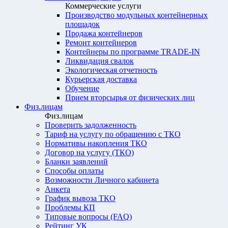
Коммерческие услуги
Производство модульных контейнерных
площадок
Продажа контейнеров
Ремонт контейнеров
Контейнеры по программе TRADE-IN
Ликвидация свалок
Экологическая отчетность
Курьерская доставка
Обучение
Прием вторсырья от физических лиц
Физ.лицам
Физ.лицам
Проверить задолженность
Тариф на услугу по обращению с ТКО
Нормативы накопления ТКО
Договор на услугу (ТКО)
Бланки заявлений
Способы оплаты
Возможности Личного кабинета
Анкета
График вывоза ТКО
Проблемы КП
Типовые вопросы (FAQ)
Рейтинг УК