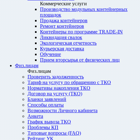
Коммерческие услуги
Производство модульных контейнерных
площадок
Продажа контейнеров
Ремонт контейнеров
Контейнеры по программе TRADE-IN
Ликвидация свалок
Экологическая отчетность
Курьерская доставка
Обучение
Прием вторсырья от физических лиц
Физ.лицам
Физ.лицам
Проверить задолженность
Тариф на услугу по обращению с ТКО
Нормативы накопления ТКО
Договор на услугу (ТКО)
Бланки заявлений
Способы оплаты
Возможности Личного кабинета
Анкета
График вывоза ТКО
Проблемы КП
Типовые вопросы (FAQ)
Рейтинг УК