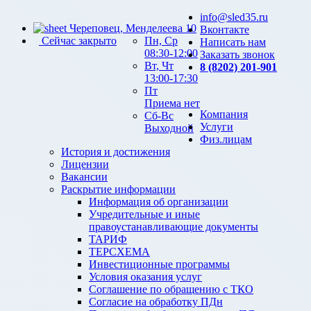
info@sled35.ru
Череповец, Менделеева 10
Вконтакте
Сейчас закрыто
Пн, Ср
Написать нам
08:30-12:00
Заказать звонок
Вт, Чт
8 (8202) 201-901
13:00-17:30
Пт
Приема нет
Компания
Сб-Вс
Услуги
Выходной
Физ.лицам
История и достижения
Лицензии
Вакансии
Раскрытие информации
Информация об организации
Учредительные и иные
правоустанавливающие документы
ТАРИФ
ТЕРСХЕМА
Инвестиционные программы
Условия оказания услуг
Соглашение по обращению с ТКО
Согласие на обработку ПДн