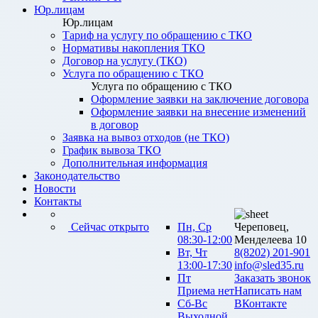
Юр.лицам
Юр.лицам
Тариф на услугу по обращению с ТКО
Нормативы накопления ТКО
Договор на услугу (ТКО)
Услуга по обращению с ТКО
Услуга по обращению с ТКО
Оформление заявки на заключение договора
Оформление заявки на внесение изменений
в договор
Заявка на вывоз отходов (не ТКО)
График вывоза ТКО
Дополнительная информация
Законодательство
Новости
Контакты
Сейчас открыто
Пн, Ср
Череповец,
08:30-12:00
Менделеева 10
Вт, Чт
8(8202) 201-901
13:00-17:30
info@sled35.ru
Пт
Заказать звонок
Приема нет
Написать нам
Сб-Вс
ВКонтакте
Выходной