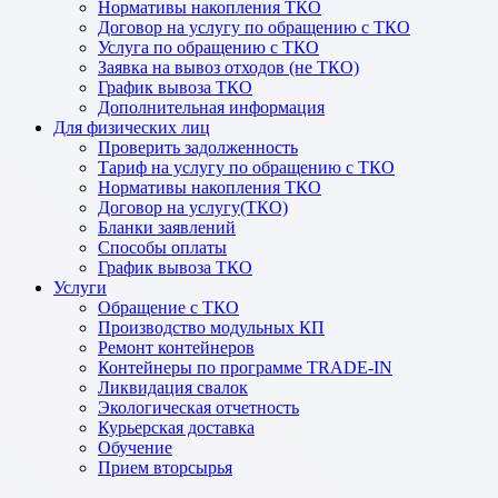
Нормативы накопления ТКО
Договор на услугу по обращению с ТКО
Услуга по обращению с ТКО
Заявка на вывоз отходов (не ТКО)
График вывоза ТКО
Дополнительная информация
Для физических лиц
Проверить задолженность
Тариф на услугу по обращению с ТКО
Нормативы накопления ТКО
Договор на услугу(ТКО)
Бланки заявлений
Способы оплаты
График вывоза ТКО
Услуги
Обращение с ТКО
Производство модульных КП
Ремонт контейнеров
Контейнеры по программе TRADE-IN
Ликвидация свалок
Экологическая отчетность
Курьерская доставка
Обучение
Прием вторсырья