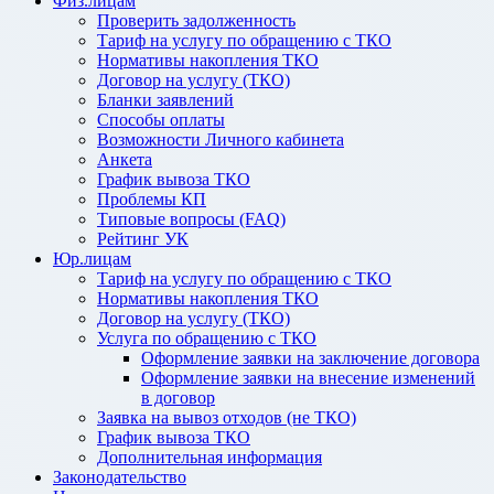
Физ.лицам
Проверить задолженность
Тариф на услугу по обращению с ТКО
Нормативы накопления ТКО
Договор на услугу (ТКО)
Бланки заявлений
Способы оплаты
Возможности Личного кабинета
Анкета
График вывоза ТКО
Проблемы КП
Типовые вопросы (FAQ)
Рейтинг УК
Юр.лицам
Тариф на услугу по обращению с ТКО
Нормативы накопления ТКО
Договор на услугу (ТКО)
Услуга по обращению с ТКО
Оформление заявки на заключение договора
Оформление заявки на внесение изменений
в договор
Заявка на вывоз отходов (не ТКО)
График вывоза ТКО
Дополнительная информация
Законодательство