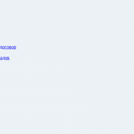
 договор
адок