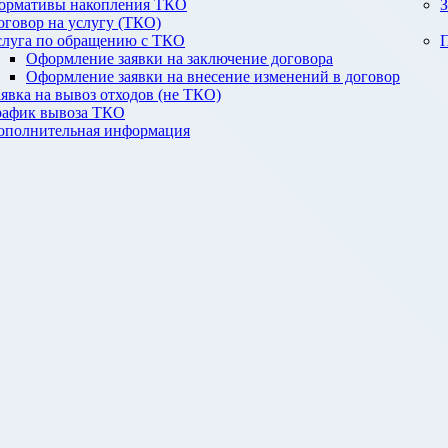
ормативы накопления ТКО
З
оговор на услугу (ТКО)
слуга по обращению с ТКО
П
Оформление заявки на заключение договора
Оформление заявки на внесение изменений в договор
аявка на вывоз отходов (не ТКО)
рафик вывоза ТКО
ополнительная информация