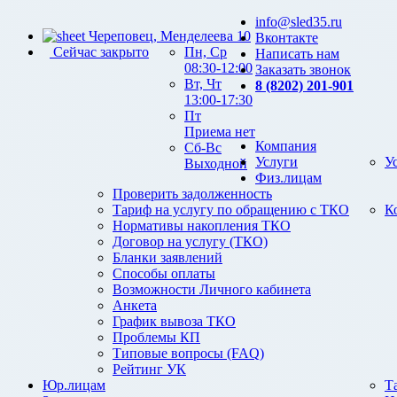
info@sled35.ru
Череповец, Менделеева 10
Вконтакте
Сейчас закрыто
Пн, Ср
Написать нам
08:30-12:00
Заказать звонок
Вт, Чт
8 (8202) 201-901
13:00-17:30
Пт
Приема нет
Компания
Сб-Вс
Услуги
У
Выходной
Физ.лицам
Проверить задолженность
Тариф на услугу по обращению с ТКО
К
Нормативы накопления ТКО
Договор на услугу (ТКО)
Бланки заявлений
Способы оплаты
Возможности Личного кабинета
Анкета
График вывоза ТКО
Проблемы КП
Типовые вопросы (FAQ)
Рейтинг УК
Юр.лицам
Т