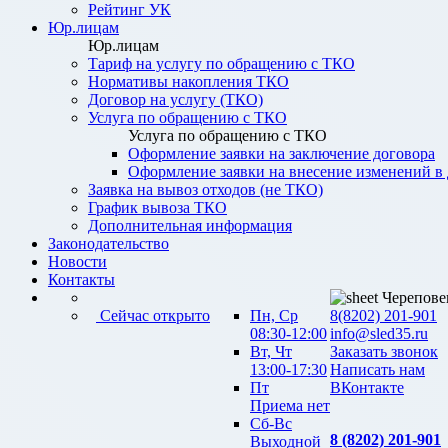
Рейтинг УК
Юр.лицам
Юр.лицам
Тариф на услугу по обращению с ТКО
Нормативы накопления ТКО
Договор на услугу (ТКО)
Услуга по обращению с ТКО
Услуга по обращению с ТКО
Оформление заявки на заключение договора
Оформление заявки на внесение изменений в
Заявка на вывоз отходов (не ТКО)
График вывоза ТКО
Дополнительная информация
Законодательство
Новости
Контакты
Черепове
Сейчас открыто
Пн, Ср
8(8202) 201-901
08:30-12:00
info@sled35.ru
Вт, Чт
Заказать звонок
13:00-17:30
Написать нам
Пт
ВКонтакте
Приема нет
Сб-Вс
8 (8202) 201-901
Выходной