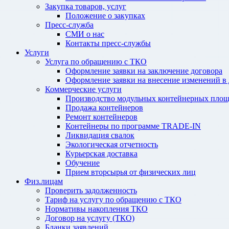
Закупка товаров, услуг
Положение о закупках
Пресс-служба
СМИ о нас
Контакты пресс-службы
Услуги
Услуга по обращению с ТКО
Оформление заявки на заключение договора
Оформление заявки на внесение изменений в
Коммерческие услуги
Производство модульных контейнерных площ
Продажа контейнеров
Ремонт контейнеров
Контейнеры по программе TRADE-IN
Ликвидация свалок
Экологическая отчетность
Курьерская доставка
Обучение
Прием вторсырья от физических лиц
Физ.лицам
Проверить задолженность
Тариф на услугу по обращению с ТКО
Нормативы накопления ТКО
Договор на услугу (ТКО)
Бланки заявлений