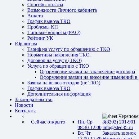
Способы оплаты
Возможности Личного кабинета
Анкета
График вывоза ТКО
Проблемы КП
Типовые вопросы (FAQ)
Рейтинг УК
Юр.лицам
Тариф на услугу по обращению с ТКО
Нормативы накопления ТКО
Договор на услугу (ТКО)
Услуга по обращению с ТКО
Оформление заявки на заключение договора
Оформление заявки на внесение изменений в
Заявка на вывоз отходов (не ТКО)
График вывоза ТКО
Дополнительная информация
Законодательство
Новости
Контакты
Черепове
Сейчас открыто
Пн, Ср
8(8202) 201-901
08:30-12:00
info@sled35.ru
Вт, Чт
Заказать звонок
13:00-17:30
Написать нам