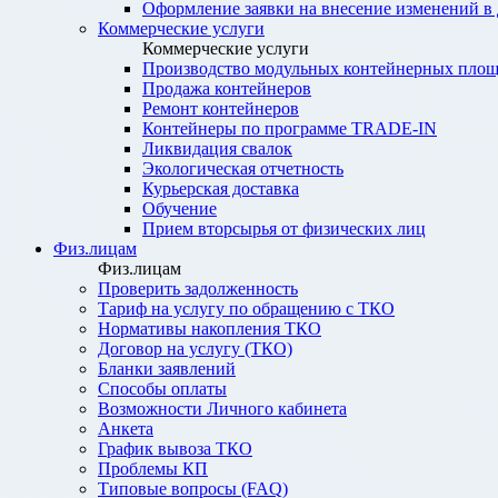
Оформление заявки на внесение изменений в
Коммерческие услуги
Коммерческие услуги
Производство модульных контейнерных площ
Продажа контейнеров
Ремонт контейнеров
Контейнеры по программе TRADE-IN
Ликвидация свалок
Экологическая отчетность
Курьерская доставка
Обучение
Прием вторсырья от физических лиц
Физ.лицам
Физ.лицам
Проверить задолженность
Тариф на услугу по обращению с ТКО
Нормативы накопления ТКО
Договор на услугу (ТКО)
Бланки заявлений
Способы оплаты
Возможности Личного кабинета
Анкета
График вывоза ТКО
Проблемы КП
Типовые вопросы (FAQ)