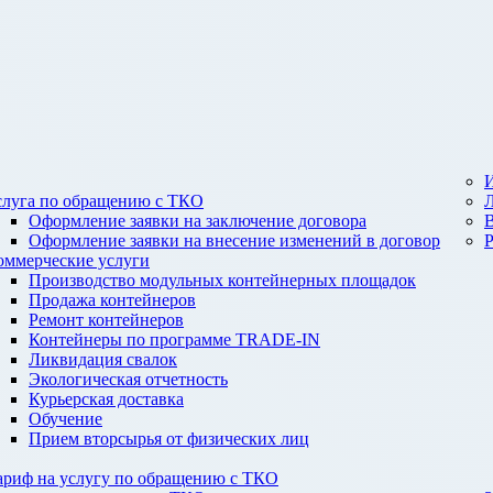
И
слуга по обращению с ТКО
Оформление заявки на заключение договора
Оформление заявки на внесение изменений в договор
оммерческие услуги
Производство модульных контейнерных площадок
Продажа контейнеров
Ремонт контейнеров
Контейнеры по программе TRADE-IN
Ликвидация свалок
Экологическая отчетность
Курьерская доставка
Обучение
Прием вторсырья от физических лиц
ариф на услугу по обращению с ТКО