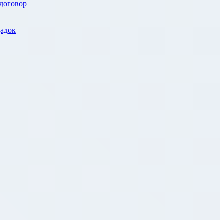
 договор
адок