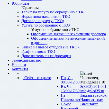
Юр.лицам
Юр.лицам
Тариф на услугу по обращению с ТКО
Нормативы накопления ТКО
Договор на услугу (ТКО)
Услуга по обращению с ТКО
Услуга по обращению с ТКО
Оформление заявки на заключение договора
Оформление заявки на внесение изменений
в договор
Заявка на вывоз отходов (не ТКО)
График вывоза ТКО
Дополнительная информация
Законодательство
Новости
Контакты
Сейчас открыто
Пн, Ср
Череповец,
08:30-12:00
Менделеева 10
Вт, Чт
8(8202) 201-901
13:00-17:30
info@sled35.ru
Пт
Заказать звонок
Приема нет
Написать нам
Сб-Вс
ВКонтакте
Выходной