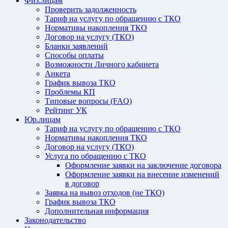
Физ.лицам
Проверить задолженность
Тариф на услугу по обращению с ТКО
Нормативы накопления ТКО
Договор на услугу (ТКО)
Бланки заявлений
Способы оплаты
Возможности Личного кабинета
Анкета
График вывоза ТКО
Проблемы КП
Типовые вопросы (FAQ)
Рейтинг УК
Юр.лицам
Тариф на услугу по обращению с ТКО
Нормативы накопления ТКО
Договор на услугу (ТКО)
Услуга по обращению с ТКО
Оформление заявки на заключение договора
Оформление заявки на внесение изменений
в договор
Заявка на вывоз отходов (не ТКО)
График вывоза ТКО
Дополнительная информация
Законодательство