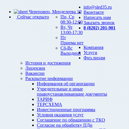
info@sled35.ru
Череповец, Менделеева 10
Вконтакте
Сейчас открыто
Пн, Ср
Написать нам
08:30-12:00
Заказать звонок
Вт, Чт
8 (8202) 201-901
13:00-17:30
Пт
Приема нет
Компания
Сб-Вс
Услуги
Выходной
Физ.лицам
История и достижения
Лицензии
Вакансии
Раскрытие информации
Информация об организации
Учредительные и иные
правоустанавливающие документы
ТАРИФ
ТЕРСХЕМА
Инвестиционные программы
Условия оказания услуг
Соглашение по обращению с ТКО
Согласие на обработку ПДн