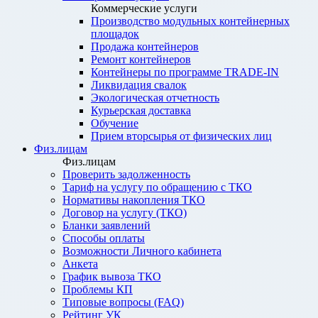
Коммерческие услуги
Производство модульных контейнерных
площадок
Продажа контейнеров
Ремонт контейнеров
Контейнеры по программе TRADE-IN
Ликвидация свалок
Экологическая отчетность
Курьерская доставка
Обучение
Прием вторсырья от физических лиц
Физ.лицам
Физ.лицам
Проверить задолженность
Тариф на услугу по обращению с ТКО
Нормативы накопления ТКО
Договор на услугу (ТКО)
Бланки заявлений
Способы оплаты
Возможности Личного кабинета
Анкета
График вывоза ТКО
Проблемы КП
Типовые вопросы (FAQ)
Рейтинг УК