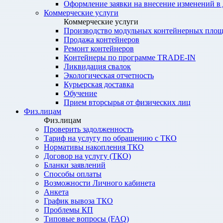
Оформление заявки на внесение изменений в
Коммерческие услуги
Коммерческие услуги
Производство модульных контейнерных площ
Продажа контейнеров
Ремонт контейнеров
Контейнеры по программе TRADE-IN
Ликвидация свалок
Экологическая отчетность
Курьерская доставка
Обучение
Прием вторсырья от физических лиц
Физ.лицам
Физ.лицам
Проверить задолженность
Тариф на услугу по обращению с ТКО
Нормативы накопления ТКО
Договор на услугу (ТКО)
Бланки заявлений
Способы оплаты
Возможности Личного кабинета
Анкета
График вывоза ТКО
Проблемы КП
Типовые вопросы (FAQ)