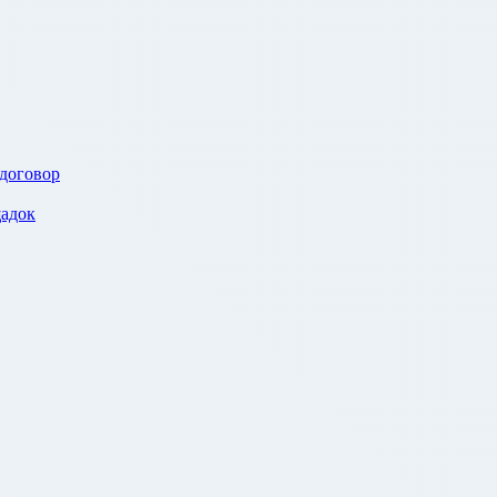
 договор
адок