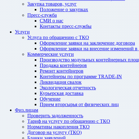
Закупка товаров, услуг
Положение о закупках
Пресс-служба
СМИ о нас
Контакты пресс-службы
Услуги
Услуга по обращению с ТКО
Оформление заявки на заключение договора
Оформление заявки на внесение изменений в
Коммерческие услуги
Производство модульных контейнерных площ
Продажа контейнеров
Ремонт контейнеров
Контейнеры по программе TRADE-IN
Ликвидация свалок
Экологическая отчетность
Курьерская доставка
Обучение
Прием вторсырья от физических лиц
Физ.лицам
Проверить задолженность
Тариф на услугу по обращению с ТКО
Нормативы накопления ТКО
Договор на услугу (ТКО)
Бланки заявлений