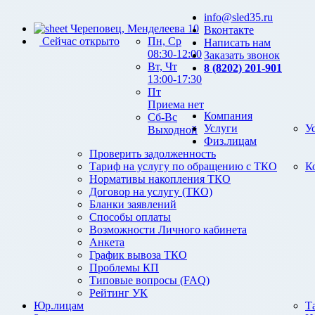
info@sled35.ru
Череповец, Менделеева 10
Вконтакте
Сейчас открыто
Пн, Ср
Написать нам
08:30-12:00
Заказать звонок
Вт, Чт
8 (8202) 201-901
13:00-17:30
Пт
Приема нет
Компания
Сб-Вс
Услуги
У
Выходной
Физ.лицам
Проверить задолженность
Тариф на услугу по обращению с ТКО
К
Нормативы накопления ТКО
Договор на услугу (ТКО)
Бланки заявлений
Способы оплаты
Возможности Личного кабинета
Анкета
График вывоза ТКО
Проблемы КП
Типовые вопросы (FAQ)
Рейтинг УК
Юр.лицам
Т