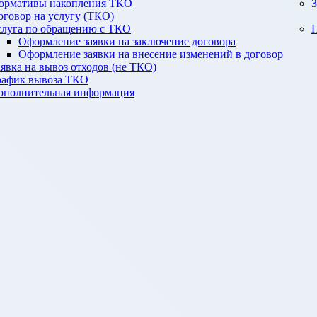
ормативы накопления ТКО
З
оговор на услугу (ТКО)
слуга по обращению с ТКО
П
Оформление заявки на заключение договора
Оформление заявки на внесение изменений в договор
аявка на вывоз отходов (не ТКО)
рафик вывоза ТКО
ополнительная информация