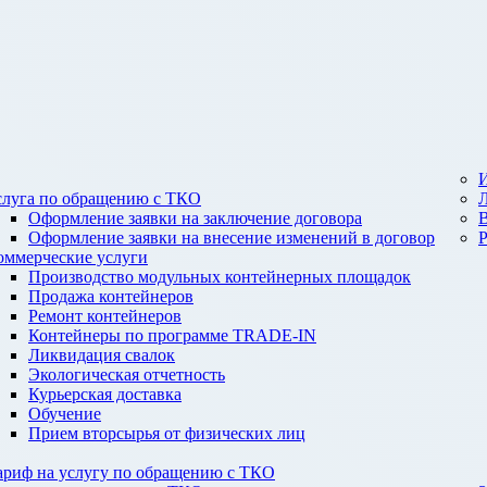
И
слуга по обращению с ТКО
Оформление заявки на заключение договора
Оформление заявки на внесение изменений в договор
оммерческие услуги
Производство модульных контейнерных площадок
Продажа контейнеров
Ремонт контейнеров
Контейнеры по программе TRADE-IN
Ликвидация свалок
Экологическая отчетность
Курьерская доставка
Обучение
Прием вторсырья от физических лиц
ариф на услугу по обращению с ТКО