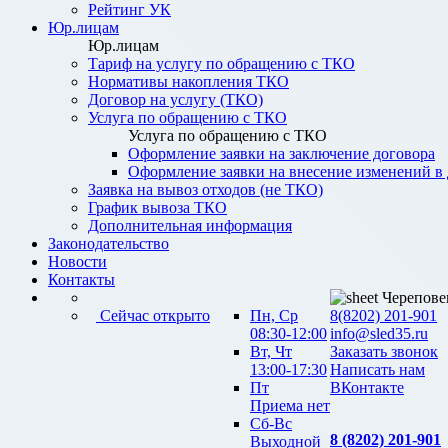
Рейтинг УК
Юр.лицам
Юр.лицам
Тариф на услугу по обращению с ТКО
Нормативы накопления ТКО
Договор на услугу (ТКО)
Услуга по обращению с ТКО
Услуга по обращению с ТКО
Оформление заявки на заключение договора
Оформление заявки на внесение изменений в
Заявка на вывоз отходов (не ТКО)
График вывоза ТКО
Дополнительная информация
Законодательство
Новости
Контакты
Черепове
Сейчас открыто
Пн, Ср
8(8202) 201-901
08:30-12:00
info@sled35.ru
Вт, Чт
Заказать звонок
13:00-17:30
Написать нам
Пт
ВКонтакте
Приема нет
Сб-Вс
8 (8202) 201-901
Выходной