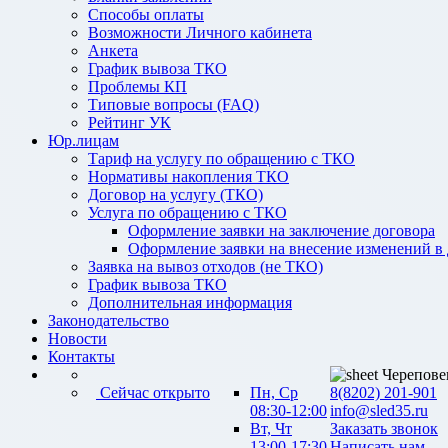
Способы оплаты
Возможности Личного кабинета
Анкета
График вывоза ТКО
Проблемы КП
Типовые вопросы (FAQ)
Рейтинг УК
Юр.лицам
Тариф на услугу по обращению с ТКО
Нормативы накопления ТКО
Договор на услугу (ТКО)
Услуга по обращению с ТКО
Оформление заявки на заключение договора
Оформление заявки на внесение изменений в
Заявка на вывоз отходов (не ТКО)
График вывоза ТКО
Дополнительная информация
Законодательство
Новости
Контакты
Черепове
Сейчас открыто
Пн, Ср
8(8202) 201-901
08:30-12:00
info@sled35.ru
Вт, Чт
Заказать звонок
13:00-17:30
Написать нам