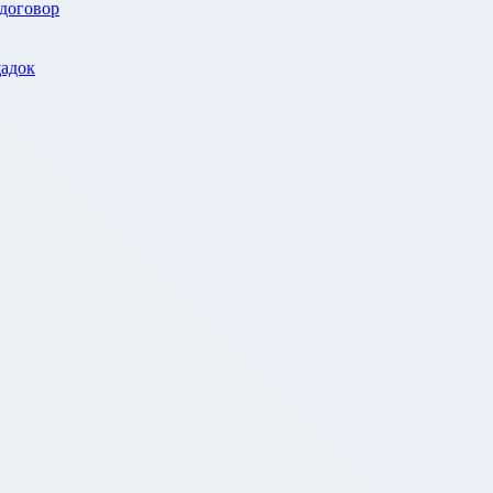
 договор
адок