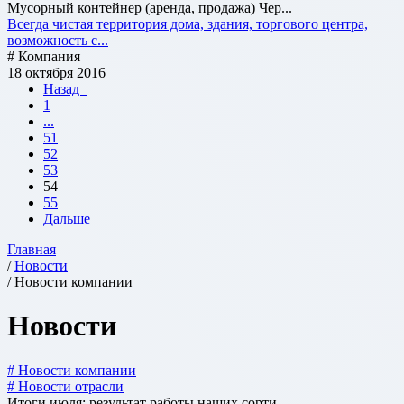
Мусорный контейнер (аренда, продажа) Чер...
Всегда чистая территория дома, здания, торгового центра,
возможность с...
# Компания
18 октября 2016
Назад
1
...
51
52
53
54
55
Дальше
Главная
/
Новости
/ Новости компании
Новости
# Новости компании
# Новости отрасли
Итоги июля: результат работы наших сорти...