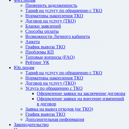
Физ.лицам
Проверить задолженность
Тариф на услугу по обращению с ТКО
Нормативы накопления ТКО
Договор на услугу (ТКО)
Бланки заявлений
Способы оплаты
Возможности Личного кабинета
Анкета
График вывоза ТКО
Проблемы КП
Типовые вопросы (FAQ)
Рейтинг УК
Юр.лицам
Тариф на услугу по обращению с ТКО
Нормативы накопления ТКО
Договор на услугу (ТКО)
Услуга по обращению с ТКО
Оформление заявки на заключение договора
Оформление заявки на внесение изменений
в договор
Заявка на вывоз отходов (не ТКО)
График вывоза ТКО
Дополнительная информация
Законодательство