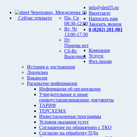
info@sled35.ru
Череповец, Менделеева 10
Вконтакте
Сейчас открыто
Пн, Ср
Написать нам
08:30-12:00
Заказать звонок
Вт, Чт
8 (8202) 201-901
13:00-17:30
Пт
Приема нет
Компания
Сб-Вс
Услуги
Выходной
Физ.лицам
История и достижения
Лицензии
Вакансии
Раскрытие информации
Информация об организации
Учредительные и иные
правоустанавливающие документы
ТАРИФ
ТЕРСХЕМА
Инвестиционные программы
Условия оказания услуг
Соглашение по обращению с ТКО
Согласие на обработку ПДн