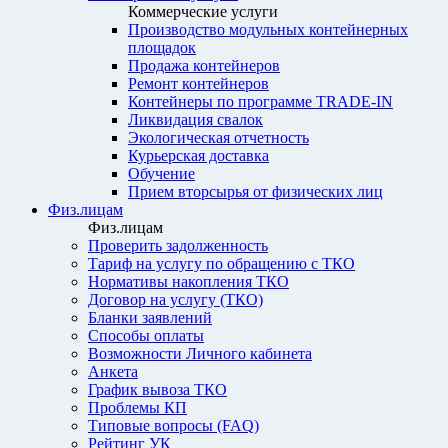
Коммерческие услуги
Производство модульных контейнерных
площадок
Продажа контейнеров
Ремонт контейнеров
Контейнеры по программе TRADE-IN
Ликвидация свалок
Экологическая отчетность
Курьерская доставка
Обучение
Прием вторсырья от физических лиц
Физ.лицам
Физ.лицам
Проверить задолженность
Тариф на услугу по обращению с ТКО
Нормативы накопления ТКО
Договор на услугу (ТКО)
Бланки заявлений
Способы оплаты
Возможности Личного кабинета
Анкета
График вывоза ТКО
Проблемы КП
Типовые вопросы (FAQ)
Рейтинг УК