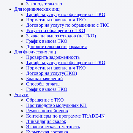
Законодательство
Для юридических лиц
Тариф на услугу по обращению с ТКО
Нормативы накопления ТКО
Договор на услугу по обращению с ТКО
Услуга по обращению с ТКО
Заявка на вывоз отходов (не ТКО)
График вывоза ТКО
Дополнительная информация
Для физических лиц
Проверить задолженность
Тариф на услугу по обращению с ТКО
Нормативы накопления ТКО
Договор на услугу(ТКО)
Бланки заявлений
Способы оплаты
График вывоза ТКО
Услуги
Обращение с ТКО
Производство модульных КП
Ремонт контейнеров
Контейнеры по программе TRADE-IN
Ликвидация свалок
Экологическая отчетность
Курьерская доставка