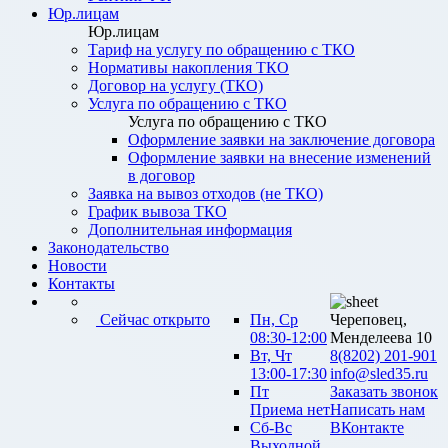
Юр.лицам
Юр.лицам
Тариф на услугу по обращению с ТКО
Нормативы накопления ТКО
Договор на услугу (ТКО)
Услуга по обращению с ТКО
Услуга по обращению с ТКО
Оформление заявки на заключение договора
Оформление заявки на внесение изменений
в договор
Заявка на вывоз отходов (не ТКО)
График вывоза ТКО
Дополнительная информация
Законодательство
Новости
Контакты
Сейчас открыто
Пн, Ср
Череповец,
08:30-12:00
Менделеева 10
Вт, Чт
8(8202) 201-901
13:00-17:30
info@sled35.ru
Пт
Заказать звонок
Приема нет
Написать нам
Сб-Вс
ВКонтакте
Выходной