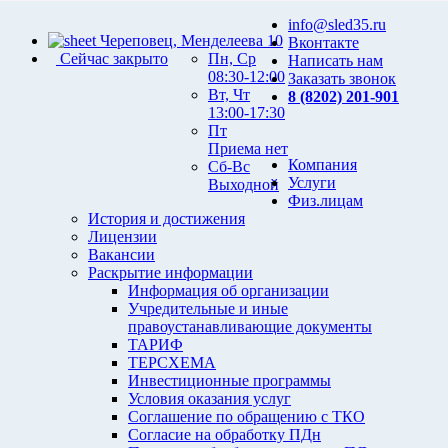
info@sled35.ru
Череповец, Менделеева 10
Вконтакте
Сейчас закрыто
Пн, Ср
Написать нам
08:30-12:00
Заказать звонок
Вт, Чт
8 (8202) 201-901
13:00-17:30
Пт
Приема нет
Компания
Сб-Вс
Услуги
Выходной
Физ.лицам
История и достижения
Лицензии
Вакансии
Раскрытие информации
Информация об организации
Учредительные и иные
правоустанавливающие документы
ТАРИФ
ТЕРСХЕМА
Инвестиционные программы
Условия оказания услуг
Соглашение по обращению с ТКО
Согласие на обработку ПДн