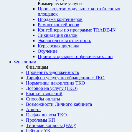
Коммерческие услуги
Производство модульных контейнерных
площадок
Продажа контейнеров
Ремонт контейнеров
Контейнеры по программе TRADE-IN
Ликвидация свалок
Экологическая отчетность
Курьерская доставка
Обучение
Прием вторсырья от физических лиц
Физ.лицам
Физ.лицам
Проверить задолженность
Тариф на услугу по обращению с ТКО
Нормативы накопления ТКО
Договор на услугу (ТКО)
Бланки заявлений
Способы оплаты
Возможности Личного кабинета
Анкета
График вывоза ТКО
Проблемы КП
Типовые вопросы (FAQ)
Рейтинг УК