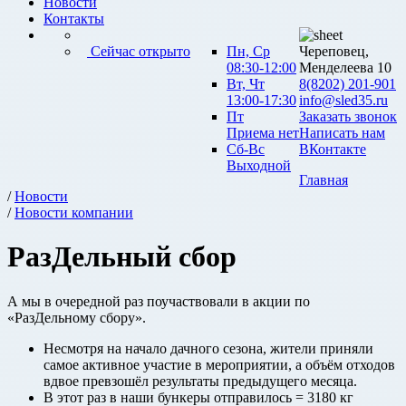
Новости
Контакты
Сейчас открыто
Пн, Ср
Череповец,
08:30-12:00
Менделеева 10
Вт, Чт
8(8202) 201-901
13:00-17:30
info@sled35.ru
Пт
Заказать звонок
Приема нет
Написать нам
Сб-Вс
ВКонтакте
Выходной
Главная
/
Новости
/
Новости компании
РазДельный сбор
А мы в очередной раз поучаствовали в акции по
«РазДельному сбору».
Несмотря на начало дачного сезона, жители приняли
самое активное участие в мероприятии, а объём отходов
вдвое превзошёл результаты предыдущего месяца.
В этот раз в наши бункеры отправилось = 3180 кг