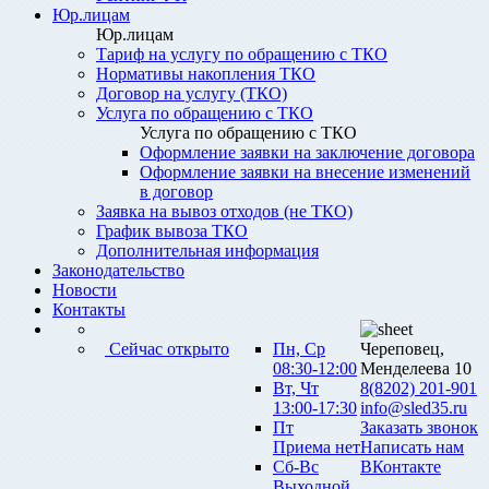
Юр.лицам
Юр.лицам
Тариф на услугу по обращению с ТКО
Нормативы накопления ТКО
Договор на услугу (ТКО)
Услуга по обращению с ТКО
Услуга по обращению с ТКО
Оформление заявки на заключение договора
Оформление заявки на внесение изменений
в договор
Заявка на вывоз отходов (не ТКО)
График вывоза ТКО
Дополнительная информация
Законодательство
Новости
Контакты
Сейчас открыто
Пн, Ср
Череповец,
08:30-12:00
Менделеева 10
Вт, Чт
8(8202) 201-901
13:00-17:30
info@sled35.ru
Пт
Заказать звонок
Приема нет
Написать нам
Сб-Вс
ВКонтакте
Выходной