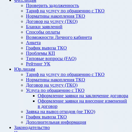
Физ.лицам
Проверить задолженность
Тариф на услугу по обращению с ТКО
Нормативы накопления ТКО
Договор на услугу (ТКО)
Бланки заявлений
Способы оплаты
Возможности Личного кабинета
Анкета
График вывоза ТКО
Проблемы КП
Типовые вопросы (FAQ)
Рейтинг УК
Юр.лицам
Тариф на услугу по обращению с ТКО
Нормативы накопления ТКО
Договор на услугу (ТКО)
Услуга по обращению с ТКО
Оформление заявки на заключение договора
Оформление заявки на внесение изменений
в договор
Заявка на вывоз отходов (не ТКО)
График вывоза ТКО
Дополнительная информация
Законодательство