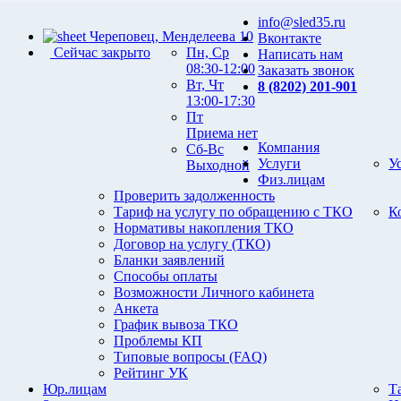
info@sled35.ru
Череповец, Менделеева 10
Вконтакте
Сейчас закрыто
Пн, Ср
Написать нам
08:30-12:00
Заказать звонок
Вт, Чт
8 (8202) 201-901
13:00-17:30
Пт
Приема нет
Компания
Сб-Вс
Услуги
У
Выходной
Физ.лицам
Проверить задолженность
Тариф на услугу по обращению с ТКО
К
Нормативы накопления ТКО
Договор на услугу (ТКО)
Бланки заявлений
Способы оплаты
Возможности Личного кабинета
Анкета
График вывоза ТКО
Проблемы КП
Типовые вопросы (FAQ)
Рейтинг УК
Юр.лицам
Т