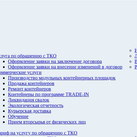
И
слуга по обращению с ТКО
Оформление заявки на заключение договора
Оформление заявки на внесение изменений в договор
оммерческие услуги
Производство модульных контейнерных площадок
Продажа контейнеров
Ремонт контейнеров
Контейнеры по программе TRADE-IN
Ликвидация свалок
Экологическая отчетность
Курьерская доставка
Обучение
Прием вторсырья от физических лиц
ариф на услугу по обращению с ТКО