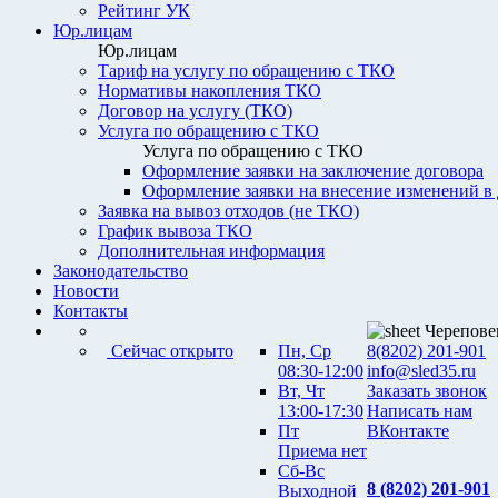
Рейтинг УК
Юр.лицам
Юр.лицам
Тариф на услугу по обращению с ТКО
Нормативы накопления ТКО
Договор на услугу (ТКО)
Услуга по обращению с ТКО
Услуга по обращению с ТКО
Оформление заявки на заключение договора
Оформление заявки на внесение изменений в
Заявка на вывоз отходов (не ТКО)
График вывоза ТКО
Дополнительная информация
Законодательство
Новости
Контакты
Черепове
Сейчас открыто
Пн, Ср
8(8202) 201-901
08:30-12:00
info@sled35.ru
Вт, Чт
Заказать звонок
13:00-17:30
Написать нам
Пт
ВКонтакте
Приема нет
Сб-Вс
8 (8202) 201-901
Выходной