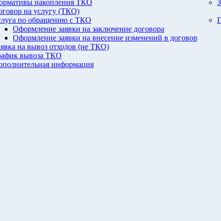
ормативы накопления ТКО
З
оговор на услугу (ТКО)
слуга по обращению с ТКО
П
Оформление заявки на заключение договора
Оформление заявки на внесение изменений в договор
аявка на вывоз отходов (не ТКО)
рафик вывоза ТКО
ополнительная информация