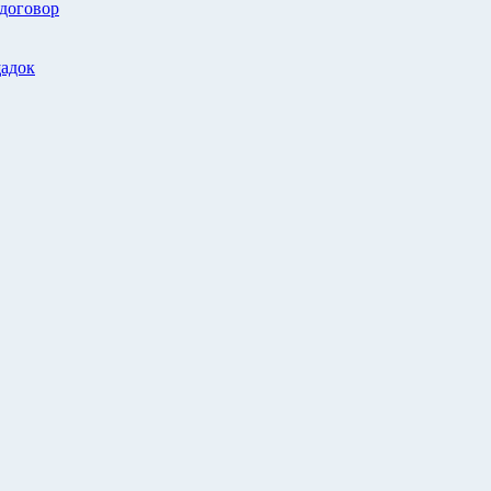
 договор
адок