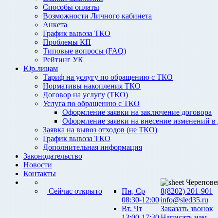
Способы оплаты
Возможности Личного кабинета
Анкета
График вывоза ТКО
Проблемы КП
Типовые вопросы (FAQ)
Рейтинг УК
Юр.лицам
Тариф на услугу по обращению с ТКО
Нормативы накопления ТКО
Договор на услугу (ТКО)
Услуга по обращению с ТКО
Оформление заявки на заключение договора
Оформление заявки на внесение изменений в
Заявка на вывоз отходов (не ТКО)
График вывоза ТКО
Дополнительная информация
Законодательство
Новости
Контакты
Черепове
Сейчас открыто
Пн, Ср
8(8202) 201-901
08:30-12:00
info@sled35.ru
Вт, Чт
Заказать звонок
13:00-17:30
Написать нам