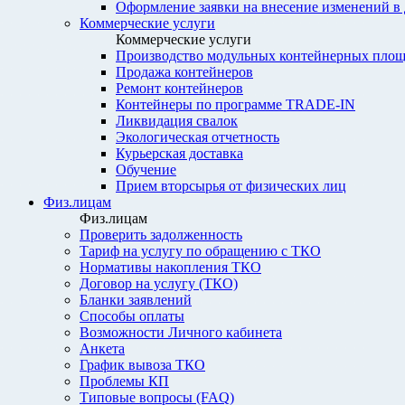
Оформление заявки на внесение изменений в
Коммерческие услуги
Коммерческие услуги
Производство модульных контейнерных площ
Продажа контейнеров
Ремонт контейнеров
Контейнеры по программе TRADE-IN
Ликвидация свалок
Экологическая отчетность
Курьерская доставка
Обучение
Прием вторсырья от физических лиц
Физ.лицам
Физ.лицам
Проверить задолженность
Тариф на услугу по обращению с ТКО
Нормативы накопления ТКО
Договор на услугу (ТКО)
Бланки заявлений
Способы оплаты
Возможности Личного кабинета
Анкета
График вывоза ТКО
Проблемы КП
Типовые вопросы (FAQ)