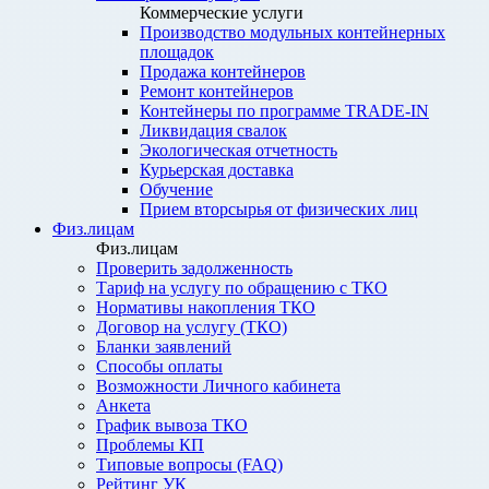
Коммерческие услуги
Производство модульных контейнерных
площадок
Продажа контейнеров
Ремонт контейнеров
Контейнеры по программе TRADE-IN
Ликвидация свалок
Экологическая отчетность
Курьерская доставка
Обучение
Прием вторсырья от физических лиц
Физ.лицам
Физ.лицам
Проверить задолженность
Тариф на услугу по обращению с ТКО
Нормативы накопления ТКО
Договор на услугу (ТКО)
Бланки заявлений
Способы оплаты
Возможности Личного кабинета
Анкета
График вывоза ТКО
Проблемы КП
Типовые вопросы (FAQ)
Рейтинг УК