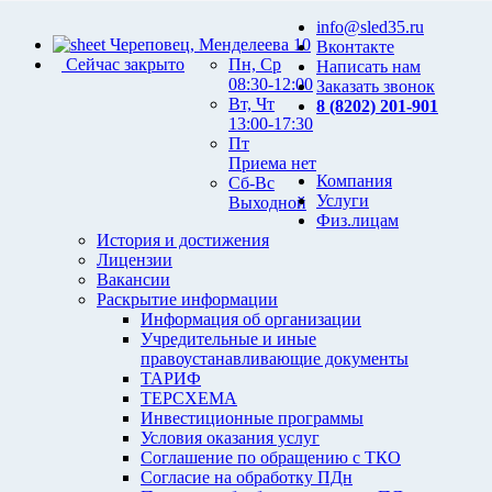
info@sled35.ru
Череповец, Менделеева 10
Вконтакте
Сейчас закрыто
Пн, Ср
Написать нам
08:30-12:00
Заказать звонок
Вт, Чт
8 (8202) 201-901
13:00-17:30
Пт
Приема нет
Компания
Сб-Вс
Услуги
Выходной
Физ.лицам
История и достижения
Лицензии
Вакансии
Раскрытие информации
Информация об организации
Учредительные и иные
правоустанавливающие документы
ТАРИФ
ТЕРСХЕМА
Инвестиционные программы
Условия оказания услуг
Соглашение по обращению с ТКО
Согласие на обработку ПДн