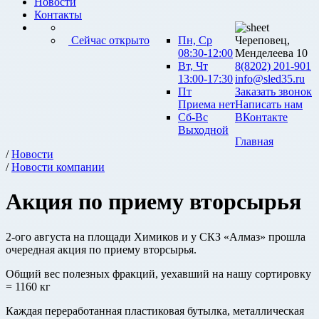
Новости
Контакты
Сейчас открыто
Пн, Ср
Череповец,
08:30-12:00
Менделеева 10
Вт, Чт
8(8202) 201-901
13:00-17:30
info@sled35.ru
Пт
Заказать звонок
Приема нет
Написать нам
Сб-Вс
ВКонтакте
Выходной
Главная
/
Новости
/
Новости компании
Акция по приему вторсырья
2-ого августа на площади Химиков и у СКЗ «Алмаз» прошла
очередная акция по приему вторсырья.
Общий вес полезных фракций, уехавший на нашу сортировку
= 1160 кг
Каждая переработанная пластиковая бутылка, металлическая