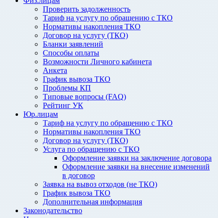
Физ.лицам
Проверить задолженность
Тариф на услугу по обращению с ТКО
Нормативы накопления ТКО
Договор на услугу (ТКО)
Бланки заявлений
Способы оплаты
Возможности Личного кабинета
Анкета
График вывоза ТКО
Проблемы КП
Типовые вопросы (FAQ)
Рейтинг УК
Юр.лицам
Тариф на услугу по обращению с ТКО
Нормативы накопления ТКО
Договор на услугу (ТКО)
Услуга по обращению с ТКО
Оформление заявки на заключение договора
Оформление заявки на внесение изменений
в договор
Заявка на вывоз отходов (не ТКО)
График вывоза ТКО
Дополнительная информация
Законодательство