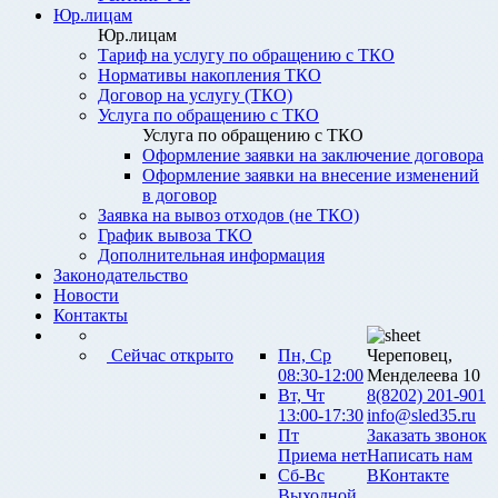
Юр.лицам
Юр.лицам
Тариф на услугу по обращению с ТКО
Нормативы накопления ТКО
Договор на услугу (ТКО)
Услуга по обращению с ТКО
Услуга по обращению с ТКО
Оформление заявки на заключение договора
Оформление заявки на внесение изменений
в договор
Заявка на вывоз отходов (не ТКО)
График вывоза ТКО
Дополнительная информация
Законодательство
Новости
Контакты
Сейчас открыто
Пн, Ср
Череповец,
08:30-12:00
Менделеева 10
Вт, Чт
8(8202) 201-901
13:00-17:30
info@sled35.ru
Пт
Заказать звонок
Приема нет
Написать нам
Сб-Вс
ВКонтакте
Выходной