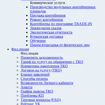
Коммерческие услуги
Производство модульных контейнерных
площадок
Продажа контейнеров
Ремонт контейнеров
Контейнеры по программе TRADE-IN
Ликвидация свалок
Экологическая отчетность
Курьерская доставка
Обучение
Прием вторсырья от физических лиц
Физ.лицам
Физ.лицам
Проверить задолженность
Тариф на услугу по обращению с ТКО
Нормативы накопления ТКО
Договор на услугу (ТКО)
Бланки заявлений
Способы оплаты
Возможности Личного кабинета
Анкета
График вывоза ТКО
Проблемы КП
Типовые вопросы (FAQ)
Рейтинг УК