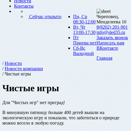
Новости
Контакты
Сейчас открыто
Пн, Ср
Череповец,
08:30-12:00
Менделеева 10
Вт, Чт
8(8202) 201-901
13:00-17:30
info@sled35.ru
Пт
Заказать звонок
Приема нет
Написать нам
Сб-Вс
ВКонтакте
Выходной
Главная
/
Новости
/
Новости компании
/ Чистые игры
Чистые игры
Для "Чистых игр" нет преград!
В минувшую пятницу больше 400 детей вышли на
экологическую игру и показали, что заботиться о природе
можно весело в любую погоду.