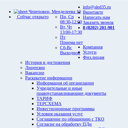
info@sled35.ru
Череповец, Менделеева 10
Вконтакте
Сейчас открыто
Пн, Ср
Написать нам
08:30-12:00
Заказать звонок
Вт, Чт
8 (8202) 201-901
13:00-17:30
Пт
Приема нет
Компания
Сб-Вс
Услуги
Выходной
Физ.лицам
История и достижения
Лицензии
Вакансии
Раскрытие информации
Информация об организации
Учредительные и иные
правоустанавливающие документы
ТАРИФ
ТЕРСХЕМА
Инвестиционные программы
Условия оказания услуг
Соглашение по обращению с ТКО
Согласие на обработку ПДн