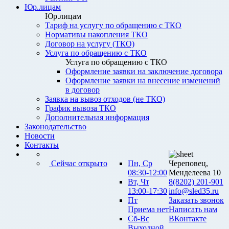
Юр.лицам
Юр.лицам
Тариф на услугу по обращению с ТКО
Нормативы накопления ТКО
Договор на услугу (ТКО)
Услуга по обращению с ТКО
Услуга по обращению с ТКО
Оформление заявки на заключение договора
Оформление заявки на внесение изменений
в договор
Заявка на вывоз отходов (не ТКО)
График вывоза ТКО
Дополнительная информация
Законодательство
Новости
Контакты
Сейчас открыто
Пн, Ср
Череповец,
08:30-12:00
Менделеева 10
Вт, Чт
8(8202) 201-901
13:00-17:30
info@sled35.ru
Пт
Заказать звонок
Приема нет
Написать нам
Сб-Вс
ВКонтакте
Выходной