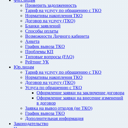
Физ.лицам
Проверить задолженность
Тариф на услугу по обращению с ТКО
Нормативы накопления ТКО
Договор на услугу (ТКО)
Бланки заявлений
Способы оплаты
Возможности Личного кабинета
Анкета
График вывоза ТКО
Проблемы КП
Типовые вопросы (FAQ)
Рейтинг УК
Юр.лицам
Тариф на услугу по обращению с ТКО
Нормативы накопления ТКО
Договор на услугу (ТКО)
Услуга по обращению с ТКО
Оформление заявки на заключение договора
Оформление заявки на внесение изменений
в договор
Заявка на вывоз отходов (не ТКО)
График вывоза ТКО
Дополнительная информация
Законодательство