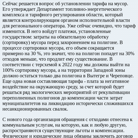
Сейчас решается вопрос об установлении тарифа на мусор.
Его утверждает Департамент топливно-энергетического
комплекса и тарифного регулирования области, который
является контролирующим органом исполнительной власти
для регионального оператора. Уже сейчас очевидно, что тариф
изменится. В него войдут платежи, установленные
государством: затраты на обязательную обработку
(сортировку) мусора перед захоронением на полигоне. В
процессе сортировки мусора, его объем сокращается
примерно на 30 %, это значит, что на полигон попадет на 30%
отходов меньше, что продлит ему существование. В
соответствии с терсхемой к 2022 году мы должны выйти на
100% сортировку мусора, а на территории Западной зоны
должно остаться только два полигона в Вытегре и Череповце.
Еще одна новая составляющая тарифа - плата за негативное
воздействие на окружающую среду, за счет которой будет
решаться ряд экологических мероприятий от рекультивации
переполненных полигонов до компенсации части затрат
муниципалитетов на ликвидацию исторически сложившихся
несанкционированных свалок.
С нового года организация обращения с отходами отнесена к
коммунальным услугам, на которую, как и любую другую,
распространяются существующие льготы и компенсации.
Физические и юридические лица обязаны заключить договор