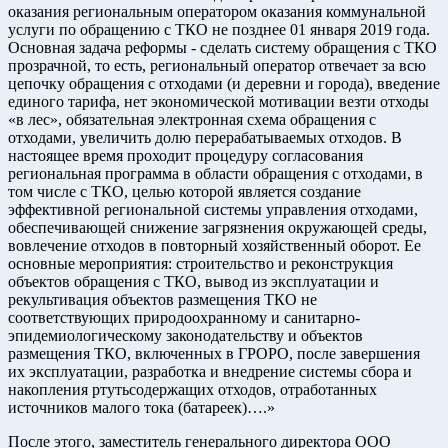
оказания региональным оператором оказания коммунальной
услуги по обращению с ТКО не позднее 01 января 2019 года.
Основная задача реформы - сделать систему обращения с ТКО
прозрачной, то есть, региональный оператор отвечает за всю
цепочку обращения с отходами (и деревни и города), введение
единого тарифа, нет экономической мотивации везти отходы
«в лес», обязательная электронная схема обращения с
отходами, увеличить долю перерабатываемых отходов. В
настоящее время проходит процедуру согласования
региональная программа в области обращения с отходами, в
том числе с ТКО, целью которой является создание
эффективной региональной системы управления отходами,
обеспечивающей снижение загрязнения окружающей среды,
вовлечение отходов в повторный хозяйственный оборот. Ее
основные мероприятия: строительство и реконструкция
объектов обращения с ТКО, вывод из эксплуатации и
рекультивация объектов размещения ТКО не
соответствующих природоохранному и санитарно-
эпидемиологическому законодательству и объектов
размещения ТКО, включенных в ГРОРО, после завершения
их эксплуатации, разработка и внедрение системы сбора и
накопления ртутьсодержащих отходов, отработанных
источников малого тока (батареек)….»
После этого, заместитель генерального директора ООО