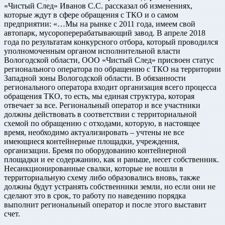
«Чистый След» Иванов С.С. рассказал об изменениях,
которые ждут в сфере обращения с ТКО и о самом
предприятии: «…Мы на рынке с 2011 года, имеем свой
автопарк, мусороперерабатывающий завод. В апреле 2018
года по результатам конкурсного отбора, который проводился
уполномоченным органом исполнительной власти
Вологодской области, ООО «Чистый След» присвоен статус
регионального оператора по обращению с ТКО на территории
Западной зоны Вологодской области. В обязанности
регионального оператора входит организация всего процесса
обращения ТКО, то есть, мы единая структура, которая
отвечает за все. Региональный оператор и все участники
должны действовать в соответствии с территориальной
схемой по обращению с отходами, которую, в настоящее
время, необходимо актуализировать – учтены не все
имеющиеся контейнерные площадки, учреждения,
организации. Бремя по оборудованию контейнерной
площадки и ее содержанию, как и раньше, несет собственник.
Несанкционированные свалки, которые не вошли в
территориальную схему либо образовались вновь, также
должны будут устранять собственники земли, но если они не
сделают это в срок, то работу по наведению порядка
выполнит региональный оператор и после этого выставит
счет.