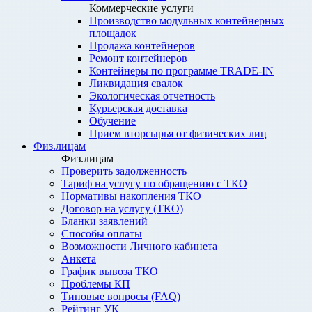
Коммерческие услуги
Производство модульных контейнерных
площадок
Продажа контейнеров
Ремонт контейнеров
Контейнеры по программе TRADE-IN
Ликвидация свалок
Экологическая отчетность
Курьерская доставка
Обучение
Прием вторсырья от физических лиц
Физ.лицам
Физ.лицам
Проверить задолженность
Тариф на услугу по обращению с ТКО
Нормативы накопления ТКО
Договор на услугу (ТКО)
Бланки заявлений
Способы оплаты
Возможности Личного кабинета
Анкета
График вывоза ТКО
Проблемы КП
Типовые вопросы (FAQ)
Рейтинг УК