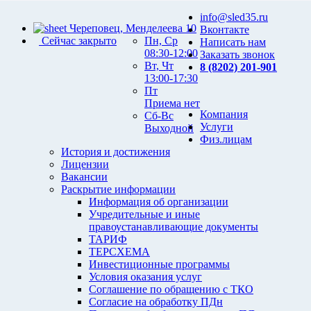
info@sled35.ru
Череповец, Менделеева 10
Вконтакте
Сейчас закрыто
Пн, Ср
Написать нам
08:30-12:00
Заказать звонок
Вт, Чт
8 (8202) 201-901
13:00-17:30
Пт
Приема нет
Компания
Сб-Вс
Услуги
Выходной
Физ.лицам
История и достижения
Лицензии
Вакансии
Раскрытие информации
Информация об организации
Учредительные и иные
правоустанавливающие документы
ТАРИФ
ТЕРСХЕМА
Инвестиционные программы
Условия оказания услуг
Соглашение по обращению с ТКО
Согласие на обработку ПДн