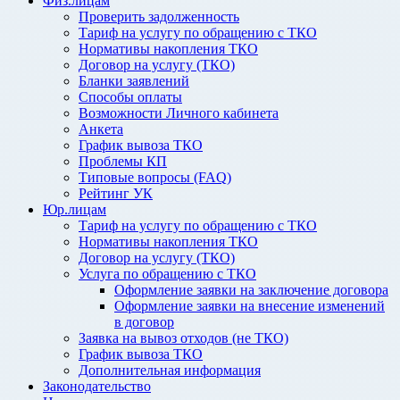
Физ.лицам
Проверить задолженность
Тариф на услугу по обращению с ТКО
Нормативы накопления ТКО
Договор на услугу (ТКО)
Бланки заявлений
Способы оплаты
Возможности Личного кабинета
Анкета
График вывоза ТКО
Проблемы КП
Типовые вопросы (FAQ)
Рейтинг УК
Юр.лицам
Тариф на услугу по обращению с ТКО
Нормативы накопления ТКО
Договор на услугу (ТКО)
Услуга по обращению с ТКО
Оформление заявки на заключение договора
Оформление заявки на внесение изменений
в договор
Заявка на вывоз отходов (не ТКО)
График вывоза ТКО
Дополнительная информация
Законодательство