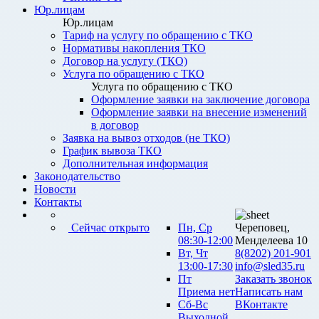
Юр.лицам
Юр.лицам
Тариф на услугу по обращению с ТКО
Нормативы накопления ТКО
Договор на услугу (ТКО)
Услуга по обращению с ТКО
Услуга по обращению с ТКО
Оформление заявки на заключение договора
Оформление заявки на внесение изменений
в договор
Заявка на вывоз отходов (не ТКО)
График вывоза ТКО
Дополнительная информация
Законодательство
Новости
Контакты
Сейчас открыто
Пн, Ср
Череповец,
08:30-12:00
Менделеева 10
Вт, Чт
8(8202) 201-901
13:00-17:30
info@sled35.ru
Пт
Заказать звонок
Приема нет
Написать нам
Сб-Вс
ВКонтакте
Выходной