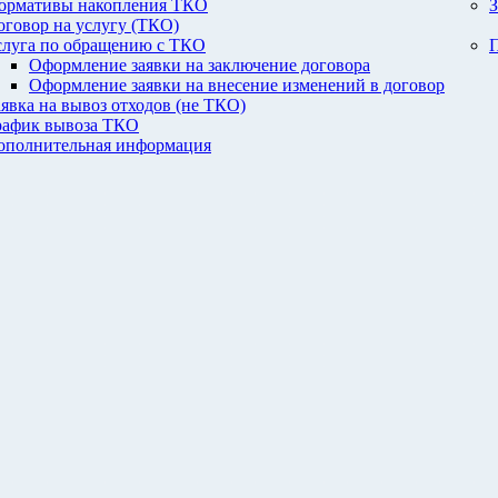
ормативы накопления ТКО
З
оговор на услугу (ТКО)
слуга по обращению с ТКО
П
Оформление заявки на заключение договора
Оформление заявки на внесение изменений в договор
аявка на вывоз отходов (не ТКО)
рафик вывоза ТКО
ополнительная информация