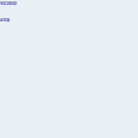
 договор
адок