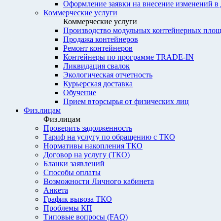
Оформление заявки на внесение изменений в
Коммерческие услуги
Коммерческие услуги
Производство модульных контейнерных площ
Продажа контейнеров
Ремонт контейнеров
Контейнеры по программе TRADE-IN
Ликвидация свалок
Экологическая отчетность
Курьерская доставка
Обучение
Прием вторсырья от физических лиц
Физ.лицам
Физ.лицам
Проверить задолженность
Тариф на услугу по обращению с ТКО
Нормативы накопления ТКО
Договор на услугу (ТКО)
Бланки заявлений
Способы оплаты
Возможности Личного кабинета
Анкета
График вывоза ТКО
Проблемы КП
Типовые вопросы (FAQ)