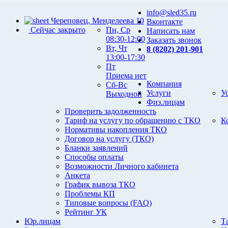
info@sled35.ru
Череповец, Менделеева 10
Вконтакте
Сейчас закрыто
Пн, Ср
Написать нам
08:30-12:00
Заказать звонок
Вт, Чт
8 (8202) 201-901
13:00-17:30
Пт
Приема нет
Компания
Сб-Вс
Услуги
У
Выходной
Физ.лицам
Проверить задолженность
Тариф на услугу по обращению с ТКО
К
Нормативы накопления ТКО
Договор на услугу (ТКО)
Бланки заявлений
Способы оплаты
Возможности Личного кабинета
Анкета
График вывоза ТКО
Проблемы КП
Типовые вопросы (FAQ)
Рейтинг УК
Юр.лицам
Т