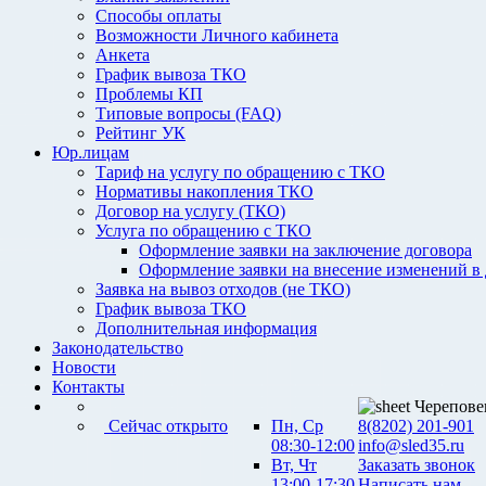
Способы оплаты
Возможности Личного кабинета
Анкета
График вывоза ТКО
Проблемы КП
Типовые вопросы (FAQ)
Рейтинг УК
Юр.лицам
Тариф на услугу по обращению с ТКО
Нормативы накопления ТКО
Договор на услугу (ТКО)
Услуга по обращению с ТКО
Оформление заявки на заключение договора
Оформление заявки на внесение изменений в
Заявка на вывоз отходов (не ТКО)
График вывоза ТКО
Дополнительная информация
Законодательство
Новости
Контакты
Черепове
Сейчас открыто
Пн, Ср
8(8202) 201-901
08:30-12:00
info@sled35.ru
Вт, Чт
Заказать звонок
13:00-17:30
Написать нам