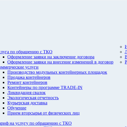
И
слуга по обращению с ТКО
Оформление заявки на заключение договора
Оформление заявки на внесение изменений в договор
оммерческие услуги
Производство модульных контейнерных площадок
Продажа контейнеров
Ремонт контейнеров
Контейнеры по программе TRADE-IN
Ликвидация свалок
Экологическая отчетность
Курьерская доставка
Обучение
Прием вторсырья от физических лиц
ариф на услугу по обращению с ТКО