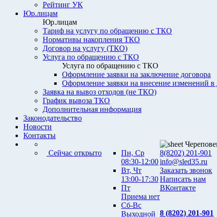
Рейтинг УК
Юр.лицам
Юр.лицам
Тариф на услугу по обращению с ТКО
Нормативы накопления ТКО
Договор на услугу (ТКО)
Услуга по обращению с ТКО
Услуга по обращению с ТКО
Оформление заявки на заключение договора
Оформление заявки на внесение изменений в
Заявка на вывоз отходов (не ТКО)
График вывоза ТКО
Дополнительная информация
Законодательство
Новости
Контакты
Черепове
Сейчас открыто
Пн, Ср
8(8202) 201-901
08:30-12:00
info@sled35.ru
Вт, Чт
Заказать звонок
13:00-17:30
Написать нам
Пт
ВКонтакте
Приема нет
Сб-Вс
8 (8202) 201-901
Выходной