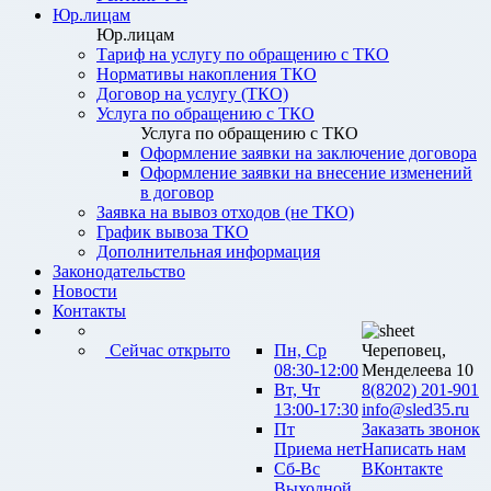
Юр.лицам
Юр.лицам
Тариф на услугу по обращению с ТКО
Нормативы накопления ТКО
Договор на услугу (ТКО)
Услуга по обращению с ТКО
Услуга по обращению с ТКО
Оформление заявки на заключение договора
Оформление заявки на внесение изменений
в договор
Заявка на вывоз отходов (не ТКО)
График вывоза ТКО
Дополнительная информация
Законодательство
Новости
Контакты
Сейчас открыто
Пн, Ср
Череповец,
08:30-12:00
Менделеева 10
Вт, Чт
8(8202) 201-901
13:00-17:30
info@sled35.ru
Пт
Заказать звонок
Приема нет
Написать нам
Сб-Вс
ВКонтакте
Выходной