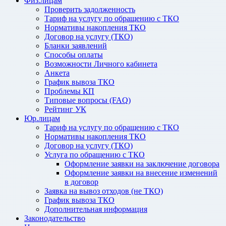
Физ.лицам
Проверить задолженность
Тариф на услугу по обращению с ТКО
Нормативы накопления ТКО
Договор на услугу (ТКО)
Бланки заявлений
Способы оплаты
Возможности Личного кабинета
Анкета
График вывоза ТКО
Проблемы КП
Типовые вопросы (FAQ)
Рейтинг УК
Юр.лицам
Тариф на услугу по обращению с ТКО
Нормативы накопления ТКО
Договор на услугу (ТКО)
Услуга по обращению с ТКО
Оформление заявки на заключение договора
Оформление заявки на внесение изменений
в договор
Заявка на вывоз отходов (не ТКО)
График вывоза ТКО
Дополнительная информация
Законодательство