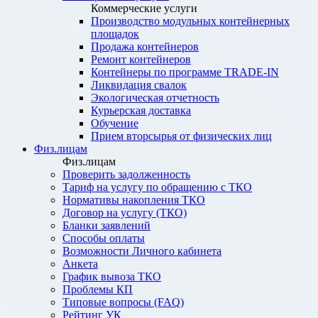
Коммерческие услуги
Производство модульных контейнерных
площадок
Продажа контейнеров
Ремонт контейнеров
Контейнеры по программе TRADE-IN
Ликвидация свалок
Экологическая отчетность
Курьерская доставка
Обучение
Прием вторсырья от физических лиц
Физ.лицам
Физ.лицам
Проверить задолженность
Тариф на услугу по обращению с ТКО
Нормативы накопления ТКО
Договор на услугу (ТКО)
Бланки заявлений
Способы оплаты
Возможности Личного кабинета
Анкета
График вывоза ТКО
Проблемы КП
Типовые вопросы (FAQ)
Рейтинг УК