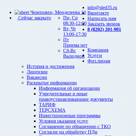
info@sled35.ru
Череповец, Менделеева 10
Вконтакте
Сейчас закрыто
Пн, Ср
Написать нам
08:30-12:00
Заказать звонок
Вт, Чт
8 (8202) 201-901
13:00-17:30
Пт
Приема нет
Компания
Сб-Вс
Услуги
Выходной
Физ.лицам
История и достижения
Лицензии
Вакансии
Раскрытие информации
Информация об организации
Учредительные и иные
правоустанавливающие документы
ТАРИФ
ТЕРСХЕМА
Инвестиционные программы
Условия оказания услуг
Соглашение по обращению с ТКО
Согласие на обработку ПДн