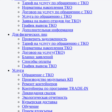
Тариф на услугу по обращению с ТКО
Нормативы накопления ТКО
Договор на услугу по обращению с ТКО
Услуга по обращению с ТКО
Заявка на вывоз отходов (не ТКО)
График вывоза ТКО
Дополнительная информация
Для физических лиц
Проверить задолженность
Тариф на услугу по обращению с ТКО
Нормативы накопления ТКО
Договор на услугу(ТКО)
Бланки заявлений
Способы оплаты
График вывоза ТКО
Услуги
Обращение с ТКО
Производство модульных КП
Ремонт контейнеров
Контейнеры по программе TRADE-IN
Ликвидация свалок
Экологическая отчетность
Курьерская доставка
Обучение
Прием вторсырья