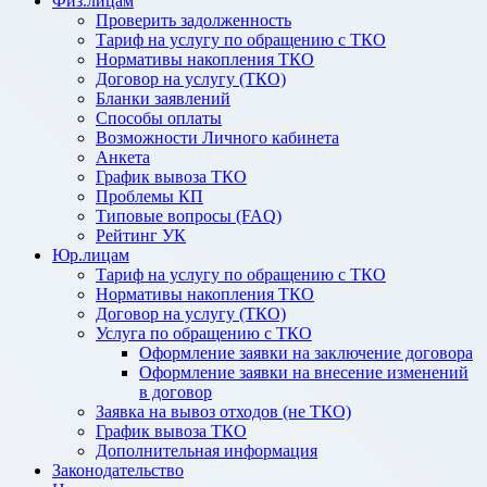
Физ.лицам
Проверить задолженность
Тариф на услугу по обращению с ТКО
Нормативы накопления ТКО
Договор на услугу (ТКО)
Бланки заявлений
Способы оплаты
Возможности Личного кабинета
Анкета
График вывоза ТКО
Проблемы КП
Типовые вопросы (FAQ)
Рейтинг УК
Юр.лицам
Тариф на услугу по обращению с ТКО
Нормативы накопления ТКО
Договор на услугу (ТКО)
Услуга по обращению с ТКО
Оформление заявки на заключение договора
Оформление заявки на внесение изменений
в договор
Заявка на вывоз отходов (не ТКО)
График вывоза ТКО
Дополнительная информация
Законодательство