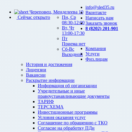
info@sled35.ru
Череповец, Менделеева 10
Вконтакте
Сейчас открыто
Пн, Ср
Написать нам
08:30-12:00
Заказать звонок
Вт, Чт
8 (8202) 201-901
13:00-17:30
Пт
Приема нет
Компания
Сб-Вс
Услуги
Выходной
Физ.лицам
История и достижения
Лицензии
Вакансии
Раскрытие информации
Информация об организации
Учредительные и иные
правоустанавливающие документы
ТАРИФ
ТЕРСХЕМА
Инвестиционные программы
Условия оказания услуг
Соглашение по обращению с ТКО
Согласие на обработку ПДн