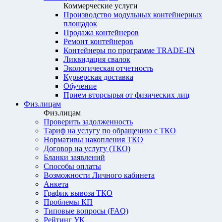
Коммерческие услуги
Производство модульных контейнерных
площадок
Продажа контейнеров
Ремонт контейнеров
Контейнеры по программе TRADE-IN
Ликвидация свалок
Экологическая отчетность
Курьерская доставка
Обучение
Прием вторсырья от физических лиц
Физ.лицам
Физ.лицам
Проверить задолженность
Тариф на услугу по обращению с ТКО
Нормативы накопления ТКО
Договор на услугу (ТКО)
Бланки заявлений
Способы оплаты
Возможности Личного кабинета
Анкета
График вывоза ТКО
Проблемы КП
Типовые вопросы (FAQ)
Рейтинг УК