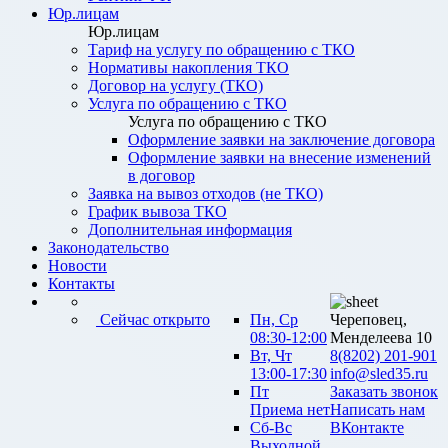
Юр.лицам
Юр.лицам
Тариф на услугу по обращению с ТКО
Нормативы накопления ТКО
Договор на услугу (ТКО)
Услуга по обращению с ТКО
Услуга по обращению с ТКО
Оформление заявки на заключение договора
Оформление заявки на внесение изменений
в договор
Заявка на вывоз отходов (не ТКО)
График вывоза ТКО
Дополнительная информация
Законодательство
Новости
Контакты
Сейчас открыто
Пн, Ср
Череповец,
08:30-12:00
Менделеева 10
Вт, Чт
8(8202) 201-901
13:00-17:30
info@sled35.ru
Пт
Заказать звонок
Приема нет
Написать нам
Сб-Вс
ВКонтакте
Выходной