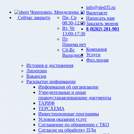
info@sled35.ru
Череповец, Менделеева 10
Вконтакте
Сейчас закрыто
Пн, Ср
Написать нам
08:30-12:00
Заказать звонок
Вт, Чт
8 (8202) 201-901
13:00-17:30
Пт
Приема нет
Компания
Сб-Вс
Услуги
Выходной
Физ.лицам
История и достижения
Лицензии
Вакансии
Раскрытие информации
Информация об организации
Учредительные и иные
правоустанавливающие документы
ТАРИФ
ТЕРСХЕМА
Инвестиционные программы
Условия оказания услуг
Соглашение по обращению с ТКО
Согласие на обработку ПДн