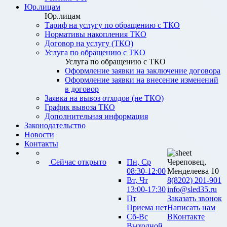
Юр.лицам
Юр.лицам
Тариф на услугу по обращению с ТКО
Нормативы накопления ТКО
Договор на услугу (ТКО)
Услуга по обращению с ТКО
Услуга по обращению с ТКО
Оформление заявки на заключение договора
Оформление заявки на внесение изменений
в договор
Заявка на вывоз отходов (не ТКО)
График вывоза ТКО
Дополнительная информация
Законодательство
Новости
Контакты
Сейчас открыто
Пн, Ср
Череповец,
08:30-12:00
Менделеева 10
Вт, Чт
8(8202) 201-901
13:00-17:30
info@sled35.ru
Пт
Заказать звонок
Приема нет
Написать нам
Сб-Вс
ВКонтакте
Выходной