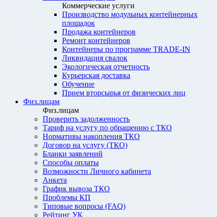
Коммерческие услуги
Производство модульных контейнерных
площадок
Продажа контейнеров
Ремонт контейнеров
Контейнеры по программе TRADE-IN
Ликвидация свалок
Экологическая отчетность
Курьерская доставка
Обучение
Прием вторсырья от физических лиц
Физ.лицам
Физ.лицам
Проверить задолженность
Тариф на услугу по обращению с ТКО
Нормативы накопления ТКО
Договор на услугу (ТКО)
Бланки заявлений
Способы оплаты
Возможности Личного кабинета
Анкета
График вывоза ТКО
Проблемы КП
Типовые вопросы (FAQ)
Рейтинг УК