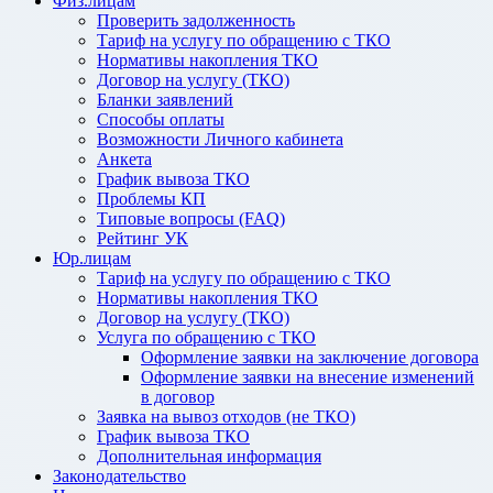
Физ.лицам
Проверить задолженность
Тариф на услугу по обращению с ТКО
Нормативы накопления ТКО
Договор на услугу (ТКО)
Бланки заявлений
Способы оплаты
Возможности Личного кабинета
Анкета
График вывоза ТКО
Проблемы КП
Типовые вопросы (FAQ)
Рейтинг УК
Юр.лицам
Тариф на услугу по обращению с ТКО
Нормативы накопления ТКО
Договор на услугу (ТКО)
Услуга по обращению с ТКО
Оформление заявки на заключение договора
Оформление заявки на внесение изменений
в договор
Заявка на вывоз отходов (не ТКО)
График вывоза ТКО
Дополнительная информация
Законодательство